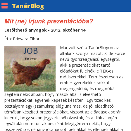
Tanár
Blog
Mit (ne) írjunk prezentációba?
Letölthető anyagok - 2012. október 14.
Írta: Prievara Tibor
Már volt szó a TanárBlogon az
általunk szorgalmazott Slide Force
nevű gyorsreagálású egységről,
akik a prezentációkat tartó
előadókat fülelnék le TEK-es
módszerekkel. Természetesen az
ember gyerekekkel sokkal
megengedőbb, és megpróbál
segíteni nekik abban, hogy mások által is élvezhető
prezentációkat legyenek képesek készíteni. Egy tizedikes
osztályom egy (számukra) elég unalmas, de jól előadható
témában készített prezentációkat, viszont az előadások során
kiderült, hogy sokan jegyzetelből olvastak, és a diák alapján
egyáltalán nem tudtak beszélni. Megígértem nekik, hogy
összegyűjtök néhány jótanácsot, példákkal és ellenpéldákkal a