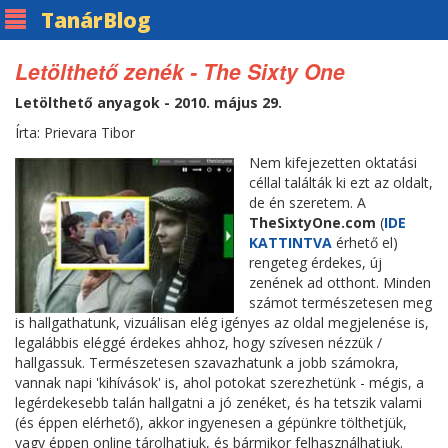
Tanár
Blog
Letölthető zenék - The Sixty One
Letölthető anyagok - 2010. május 29.
Írta: Prievara Tibor
Nem kifejezetten oktatási
céllal találták ki ezt az oldalt,
de én szeretem. A
TheSixtyOne.com
(
IDE
KATTINTVA
érhető el)
rengeteg érdekes, új
zenének ad otthont. Minden
számot természetesen meg
is hallgathatunk, vizuálisan elég igényes az oldal megjelenése is,
legalábbis eléggé érdekes ahhoz, hogy szívesen nézzük /
hallgassuk. Természetesen szavazhatunk a jobb számokra,
vannak napi 'kihívások' is, ahol potokat szerezhetünk - mégis, a
legérdekesebb talán hallgatni a jó zenéket, és ha tetszik valami
(és éppen elérhető), akkor ingyenesen a gépünkre tölthetjük,
vagy éppen online tárolhatjuk, és bármikor felhasználhatjuk.