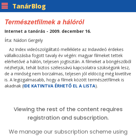
Tanár
Blog
Természetfilmek a hálóról
Internet a tanórás - 2009. december 16.
Írta: Nádori Gergely
Az Index videószolgáltató melléklete az Indavideó érdekes
vállalkozásba fogott tavaly év végén: magyar filmeket tettek
elérhetővé a hálón, teljesen jogtisztán. A filmeket a böngészőből
nézhetjük, tehát biztos szélessávú kapcsolatra szükségünk lesz,
de a minőség nem borzalmas, teljesen jól eldöcög még kivetítve
is. A legizgalmasabb, hogy a filmek között természetfilmek is
akadnak (
IDE KATINTVA ÉRHETŐ EL A LISTA
).