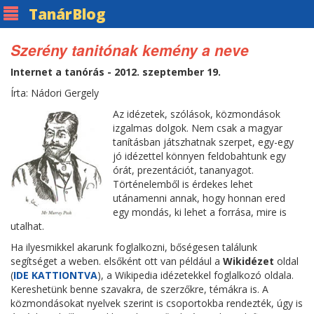
Tanár
Blog
Szerény tanitónak kemény a neve
Internet a tanórás - 2012. szeptember 19.
Írta: Nádori Gergely
Az idézetek, szólások, közmondások
izgalmas dolgok. Nem csak a magyar
tanításban játszhatnak szerpet, egy-egy
jó idézettel könnyen feldobahtunk egy
órát, prezentációt, tananyagot.
Történelemből is érdekes lehet
utánamenni annak, hogy honnan ered
egy mondás, ki lehet a forrása, mire is
utalhat.
Ha ilyesmikkel akarunk foglalkozni, bőségesen találunk
segítséget a weben. elsőként ott van például a
Wikidézet
oldal
(
IDE KATTIONTVA
), a Wikipedia idézetekkel foglalkozó oldala.
Kereshetünk benne szavakra, de szerzőkre, témákra is. A
közmondásokat nyelvek szerint is csoportokba rendezték, úgy is