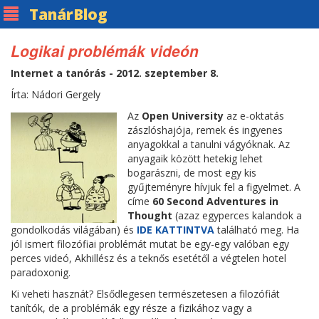
Tanár
Blog
Logikai problémák videón
Internet a tanórás - 2012. szeptember 8.
Írta: Nádori Gergely
Az
Open University
az e-oktatás
zászlóshajója, remek és ingyenes
anyagokkal a tanulni vágyóknak. Az
anyagaik között hetekig lehet
bogarászni, de most egy kis
gyűjteményre hívjuk fel a figyelmet. A
címe
60 Second Adventures in
Thought
(azaz egyperces kalandok a
gondolkodás világában) és
IDE KATTINTVA
található meg. Ha
jól ismert filozófiai problémát mutat be egy-egy valóban egy
perces videó, Akhillész és a teknős esetétől a végtelen hotel
paradoxonig.
Ki veheti hasznát? Elsődlegesen természetesen a filozófiát
tanítók, de a problémák egy része a fizikához vagy a