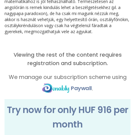
matematikához is jól felhasználható. Természetesen az
angolórán is remek kiindulás lehet a beszélgetésekhez (pl. a
nagypapa paradoxon), de ha csak mi magunk nézzük meg,
akkor is hasznát vehetjük, egy helyettesítő órán, osztályfőnökin,
osztálykirénduláson vagy csak ha végtelenül fáradtak a
gyerekek, megmozgathatjuk vele az agyukat.