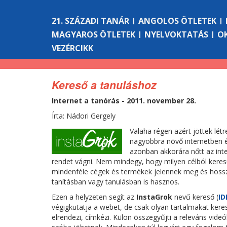
21. SZÁZADI TANÁR
ANGOLOS ÖTLETEK
MAGYAROS ÖTLETEK
NYELVOKTATÁS
O
VEZÉRCIKK
Kereső a tanuláshoz
Internet a tanórás - 2011. november 28.
Írta: Nádori Gergely
Valaha régen azért jöttek lé
nagyobbra növő internetben é
azonban akkorára nőtt az int
rendet vágni. Nem mindegy, hogy milyen célból keresü
mindenféle cégek és termékek jelennek meg és hossza
tanításban vagy tanulásban is hasznos.
Ezen a helyzeten segít az
InstaGrok
nevű kereső (
ID
végigkutatja a webet, de csak olyan tartalmakat keres
elrendezi, címkézi. Külön összegyűjti a releváns vide