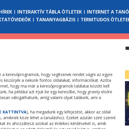
HÍREK
INTERAKTÍV TÁBLA ÖTLETEK
INTERNET A TAN
KTATÓVIDEÓK
TANANYAGBÁZIS
TERMTUDOS ÖTLETE
tre a keresőprogramok, hogy segítsenek rendet vágni az egyre
s kiszűrjék a nekünk fontos oldalakat, információkat. Azóta
ernet, hogy ma már a keresőprogramok találatai között kell
nk, ha például azt írjuk be egy keresőbe, hogy
gravity
elsőre
san válogathatunk, amíg valami olyat találunk, ami a
E KATTINTVA
), ha megadunk egy kifejezést, akkor az oldal
, amiknek köze lehet a tanuláshoz. Ezeket azután szint szerint
ókat és ahozzáteszi azokat az érdekes kérdéseket is, amik