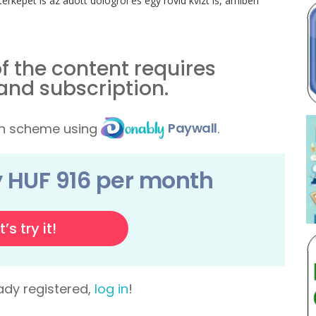
rképet is az adott dologról és egy rövid kvízt is, amiben