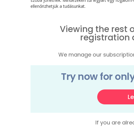
szóba jöhetnek. Mindezeken túl legyárt egy fogalom-té
ellenőrizhetjük a tudásunkat.