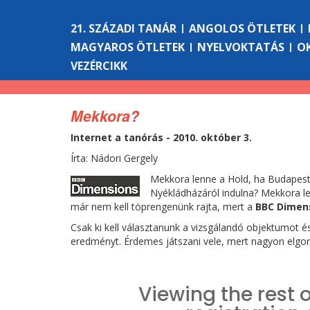
21. SZÁZADI TANÁR
ANGOLOS ÖTLETEK
MAGYAROS ÖTLETEK
NYELVOKTATÁS
O
VEZÉRCIKK
Mekkora?
Internet a tanórás - 2010. október 3.
Írta: Nádori Gergely
Mekkora lenne a Hold, ha Budapest
Nyékládházáról indulna? Mekkora le
már nem kell töprengenünk rajta, mert a
BBC Dimen
Csak ki kell választanunk a vizsgálandó objektumot és 
eredményt. Érdemes játszani vele, mert nagyon elg