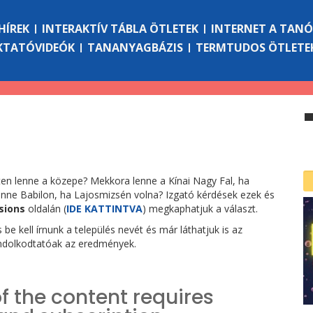
HÍREK
INTERAKTÍV TÁBLA ÖTLETEK
INTERNET A TAN
KTATÓVIDEÓK
TANANYAGBÁZIS
TERMTUDOS ÖTLETE
en lenne a közepe? Mekkora lenne a Kínai Nagy Fal, ha
nne Babilon, ha Lajosmizsén volna? Izgató kérdések ezek és
sions
oldalán (
IDE KATTINTVA
) megkaphatjuk a választ.
be kell írnunk a település nevét és már láthatjuk is az
ondolkodtatóak az eredmények.