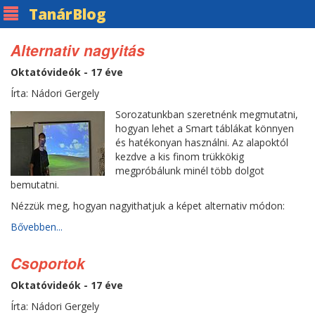
Tanár
Blog
Alternativ nagyitás
Oktatóvideók - 17 éve
Írta: Nádori Gergely
Sorozatunkban szeretnénk megmutatni,
hogyan lehet a Smart táblákat könnyen
és hatékonyan használni. Az alapoktól
kezdve a kis finom trükkökig
megpróbálunk minél több dolgot
bemutatni.
Nézzük meg, hogyan nagyithatjuk a képet alternativ módon:
Bővebben...
Csoportok
Oktatóvideók - 17 éve
Írta: Nádori Gergely