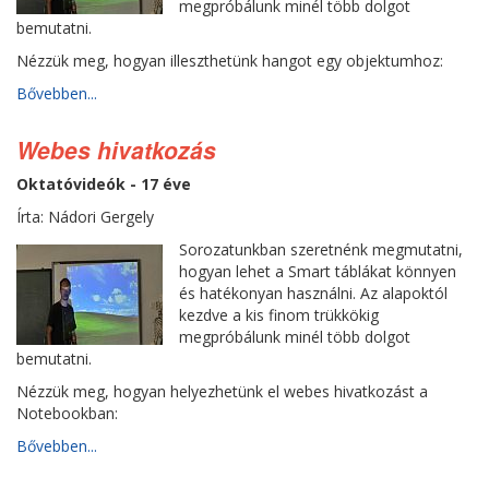
megpróbálunk minél több dolgot
bemutatni.
Nézzük meg, hogyan illeszthetünk hangot egy objektumhoz:
Bővebben...
Webes hivatkozás
Oktatóvideók - 17 éve
Írta: Nádori Gergely
Sorozatunkban szeretnénk megmutatni,
hogyan lehet a Smart táblákat könnyen
és hatékonyan használni. Az alapoktól
kezdve a kis finom trükkökig
megpróbálunk minél több dolgot
bemutatni.
Nézzük meg, hogyan helyezhetünk el webes hivatkozást a
Notebookban:
Bővebben...