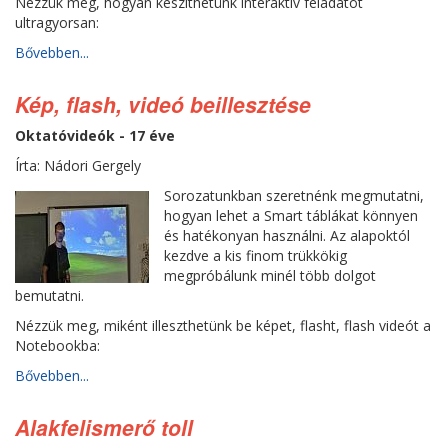
Nézzük meg, hogyan készithetünk interaktiv feladatot
ultragyorsan:
Bővebben...
Kép, flash, videó beillesztése
Oktatóvideók - 17 éve
Írta: Nádori Gergely
Sorozatunkban szeretnénk megmutatni,
hogyan lehet a Smart táblákat könnyen
és hatékonyan használni. Az alapoktól
kezdve a kis finom trükkökig
megpróbálunk minél több dolgot
bemutatni.
Nézzük meg, miként illeszthetünk be képet, flasht, flash videót a
Notebookba:
Bővebben...
Alakfelismerő toll