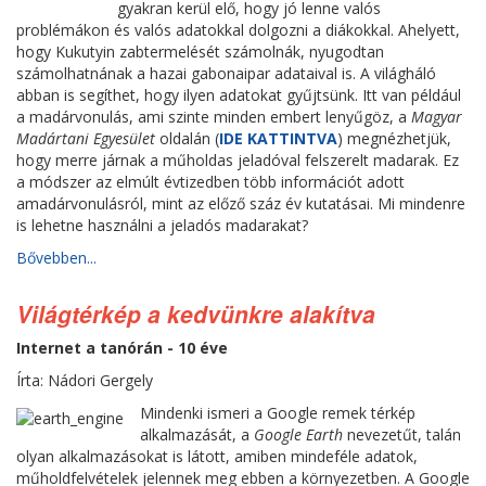
gyakran kerül elő, hogy jó lenne valós
problémákon és valós adatokkal dolgozni a diákokkal. Ahelyett,
hogy Kukutyin zabtermelését számolnák, nyugodtan
számolhatnának a hazai gabonaipar adataival is. A világháló
abban is segíthet, hogy ilyen adatokat gyűjtsünk. Itt van például
a madárvonulás, ami szinte minden embert lenyűgöz, a
Magyar
Madártani Egyesület
oldalán (
IDE KATTINTVA
) megnézhetjük,
hogy merre járnak a műholdas jeladóval felszerelt madarak. Ez
a módszer az elmúlt évtizedben több információt adott
amadárvonulásról, mint az előző száz év kutatásai. Mi mindenre
is lehetne használni a jeladós madarakat?
Bővebben...
Világtérkép a kedvünkre alakítva
Internet a tanórán - 10 éve
Írta: Nádori Gergely
Mindenki ismeri a Google remek térkép
alkalmazását, a
Google Earth
nevezetűt, talán
olyan alkalmazásokat is látott, amiben mindeféle adatok,
műholdfelvételek jelennek meg ebben a környezetben. A Google