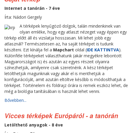
Internet a tanórán - 7 éve
Írta: Nádori Gergely
A térképek lenyűgöző dolgok, talán mindenkinek van
olyan emléke, hogy egy atlaszt nézeget vagy éppen egy
térkép előtt áll és vizslatja hosszasan. Mi lehet jobb egy
atlasznál? Természetesen az, ha saját térképet is tudunk
készíteni. Ezt kínálja fel a
Mapchart
oldal (
IDE KATTINTVA
).
Különféle térképeket választhatunk (akár megyékre lebontott
Magyarországot is) és azután az egyes részeit olyanra
színezhetjük, amilyenre csak szeretnénk. A kész térképet
letölthetjük magunknak vagy akár el is menthetjük a
konfigurációját, amit azután eltöltve később is módosíthatjuk a
térképet. Történelem és földrajz órára is remek eszköz lehet, de
még a biológia tanításában is hasznát lehet venni.
Bővebben...
Vicces térképek Európáról - a tanórán
Letölthető anyagok - 8 éve