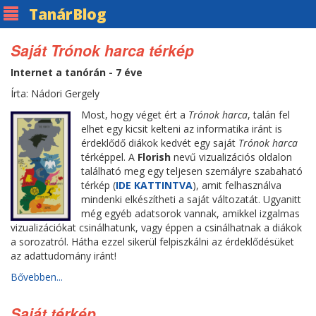
Tanár
Blog
Saját Trónok harca térkép
Internet a tanórán - 7 éve
Írta: Nádori Gergely
Most, hogy véget ért a
Trónok harca
, talán fel
elhet egy kicsit kelteni az informatika iránt is
érdeklődő diákok kedvét egy saját
Trónok harca
térképpel. A
Florish
nevű vizualizációs oldalon
található meg egy teljesen szemályre szabaható
térkép (
IDE KATTINTVA
), amit felhasználva
mindenki elkészítheti a saját változatát. Ugyanitt
még egyéb adatsorok vannak, amikkel izgalmas
vizualizációkat csinálhatunk, vagy éppen a csinálhatnak a diákok
a sorozatról. Hátha ezzel sikerül felpiszkálni az érdeklődésüket
az adattudomány iránt!
Bővebben...
Saját térkép