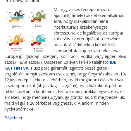
Írta: Prievara Tibor
Ma egy vicces térképsorozatot
ajánlunk, amely tökéletesen alkalmas
arra, hogy diákjainkban némi
interkulturális érzékenységet
ébresszünk, de legalábbis az európai
kulturális sztereotípiákat a felszínre
hozzuk. A térképeken különböző
szempontok alapján van felosztva
Európa (pl. gazdag - szegény, sör - bor - vodka, vagy éppen
állva
esznek - ülve esznek
). Összesen 20 ilyen térkép található
IDE
KATTINTVA
. Húsz perc garantált izgatott beszélgetés -
angolórán. Annyit szoktam csak tenni, hogy fénymásolok kb. 10-
12 kis térképet fekete - fehérben, majd megadom először csak
a szempontokat (pl. gazdag - szegény), és a diákoknak párban
fel kell osztani a kontinenst. Ezután más párokkal egyeztetik, és
érdekes, hogy mennyire ugyanúgy gondolják. Ezt megbeszéljük,
majd végül a 20 térképet végignézzük. Ajánlom minden
nyelvtanárnak4
Bővebben...