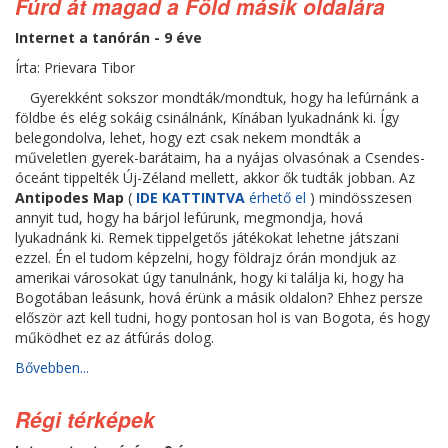
Fúrd át magad a Föld másik oldalára
Internet a tanórán - 9 éve
Írta: Prievara Tibor
Gyerekként sokszor mondták/mondtuk, hogy ha lefúrnánk a
földbe és elég sokáig csinálnánk, Kínában lyukadnánk ki. Így
belegondolva, lehet, hogy ezt csak nekem mondták a
műveletlen gyerek-barátaim, ha a nyájas olvasónak a Csendes-
óceánt tippelték Új-Zéland mellett, akkor ők tudták jobban. Az
Antipodes Map
(
IDE KATTINTVA
érhető el
) mindösszesen
annyit tud, hogy ha bárjol lefúrunk, megmondja, hová
lyukadnánk ki. Remek tippelgetős játékokat lehetne játszani
ezzel. Én el tudom képzelni, hogy földrajz órán mondjuk az
amerikai városokat úgy tanulnánk, hogy ki találja ki, hogy ha
Bogotában leásunk, hová érünk a másik oldalon? Ehhez persze
először azt kell tudni, hogy pontosan hol is van Bogota, és hogy
működhet ez az átfúrás dolog.
Bővebben...
Régi térképek