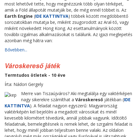
most lehetővé tette, hogy megnézzünk több olyan térképet,
amik a Föld állapotát mutatják be, de még ennél többet is. Az
Earth Engine
(
IDE KATTINTVA
) többek között megdöbbentő
sorozatokban mutatja be, miként zsugorodott az Aral-tó, vagy
miként növekedett Hong Kong. Az esettanulmányok között
további izgalmas alkalmazásokat is találunk. Az igazi meglepetés
azonban még hátra van:
Bővebben...
Városkereső játék
Termtudos ötletek - 10 éve
Írta: Nádori Gergely
Merre van Tiszaújváros? Aki megtalálja egy vaktérképen
nagy sikerekre számíthat a
Városkereső
játékban (
IDE
KATTINTVA
). A feladat nagyon egyszerű: Magyarország
vaktérképén kel bejelölni a megadott városokat és minél
kevesebb kilométert tévedünk, annál jobbak vagyunk. Időtöltő
feladatnak, bemelegítésnek is remek lehet, de szrgalmi feladat is
lehet, hogy minél jobban teljesítsen benne valaki. Az oldalon
(angolul) még más országokkal vagy Európával is játszahtunk.