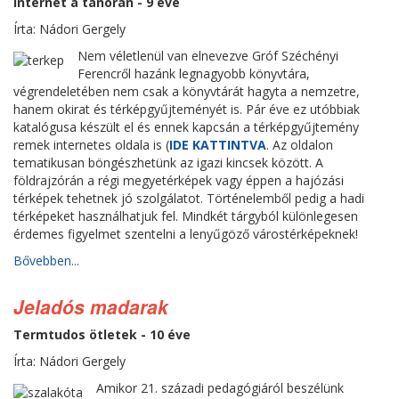
Internet a tanórán - 9 éve
Írta: Nádori Gergely
Nem véletlenül van elnevezve Gróf Széchényi
Ferencről hazánk legnagyobb könyvtára,
végrendeletében nem csak a könyvtárát hagyta a nemzetre,
hanem okirat és térképgyűjteményét is. Pár éve ez utóbbiak
katalógusa készült el és ennek kapcsán a térképgyűjtemény
remek internetes oldala is (
IDE KATTINTVA
. Az oldalon
tematikusan böngészhetünk az igazi kincsek között. A
földrajzórán a régi megyetérképek vagy éppen a hajózási
térképek tehetnek jó szolgálatot. Történelemből pedig a hadi
térképeket használhatjuk fel. Mindkét tárgyból különlegesen
érdemes figyelmet szentelni a lenyűgöző várostérképeknek!
Bővebben...
Jeladós madarak
Termtudos ötletek - 10 éve
Írta: Nádori Gergely
Amikor 21. századi pedagógiáról beszélünk