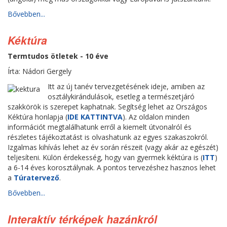
Bővebben...
Kéktúra
Termtudos ötletek - 10 éve
Írta: Nádori Gergely
Itt az új tanév tervezgetésének ideje, amiben az
osztálykirándulások, esetleg a természetjáró
szakkörök is szerepet kaphatnak. Segítség lehet az Országos
Kéktúra honlapja (
IDE KATTINTVA
). Az oldalon minden
információt megtalálhatunk erről a kiemelt útvonalról és
részletes tájékoztatást is olvashatunk az egyes szakaszokról.
Izgalmas kihívás lehet az év során részeit (vagy akár az egészét)
teljesíteni. Külön érdekesség, hogy van gyermek kéktúra is (
ITT
)
a 6-14 éves korosztálynak. A pontos tervezéshez hasznos lehet
a
Túratervező
.
Bővebben...
Interaktív térképek hazánkról