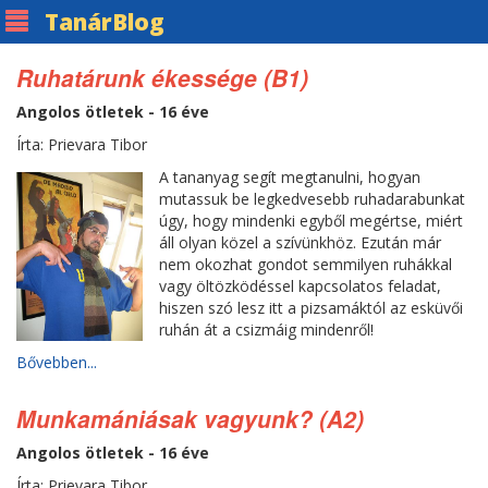
Tanár
Blog
Ruhatárunk ékessége (B1)
Angolos ötletek - 16 éve
Írta: Prievara Tibor
A tananyag segít megtanulni, hogyan
mutassuk be legkedvesebb ruhadarabunkat
úgy, hogy mindenki egyből megértse, miért
áll olyan közel a szívünkhöz. Ezután már
nem okozhat gondot semmilyen ruhákkal
vagy öltözködéssel kapcsolatos feladat,
hiszen szó lesz itt a pizsamáktól az esküvői
ruhán át a csizmáig mindenről!
Bővebben...
Munkamániásak vagyunk? (A2)
Angolos ötletek - 16 éve
Írta: Prievara Tibor