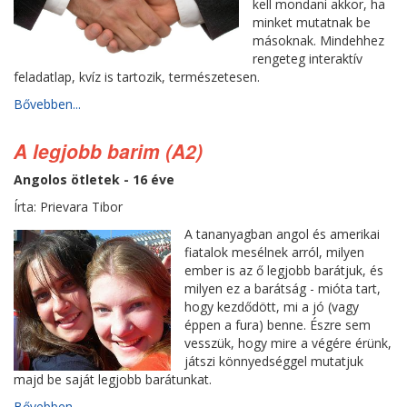
kell mondani akkor, ha
minket mutatnak be
másoknak. Mindehhez
rengeteg interaktív
feladatlap, kvíz is tartozik, természetesen.
Bővebben...
A legjobb barim (A2)
Angolos ötletek - 16 éve
Írta: Prievara Tibor
A tananyagban angol és amerikai
fiatalok mesélnek arról, milyen
ember is az ő legjobb barátjuk, és
milyen ez a barátság - mióta tart,
hogy kezdődött, mi a jó (vagy
éppen a fura) benne. Észre sem
vesszük, hogy mire a végére érünk,
játszi könnyedséggel mutatjuk
majd be saját legjobb barátunkat.
Bővebben...