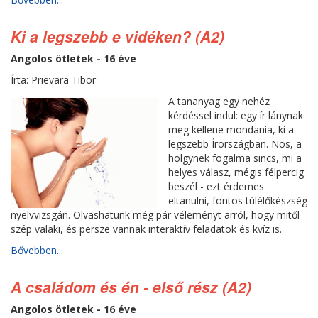
Ki a legszebb e vidéken? (A2)
Angolos ötletek - 16 éve
Írta: Prievara Tibor
A tananyag egy nehéz
kérdéssel indul: egy ír lánynak
meg kellene mondania, ki a
legszebb Írországban. Nos, a
hölgynek fogalma sincs, mi a
helyes válasz, mégis félpercig
beszél - ezt érdemes
eltanulni, fontos túlélőkészség
nyelvvizsgán. Olvashatunk még pár véleményt arról, hogy mitől
szép valaki, és persze vannak interaktív feladatok és kvíz is.
Bővebben...
A családom és én - első rész (A2)
Angolos ötletek - 16 éve