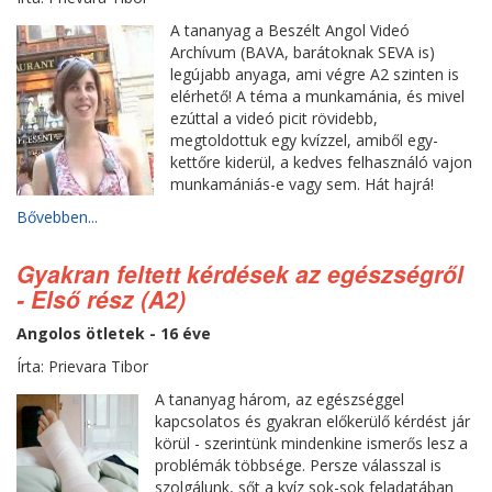
A tananyag a Beszélt Angol Videó
Archívum (BAVA, barátoknak SEVA is)
legújabb anyaga, ami végre A2 szinten is
elérhető! A téma a munkamánia, és mivel
ezúttal a videó picit rövidebb,
megtoldottuk egy kvízzel, amiből egy-
kettőre kiderül, a kedves felhasználó vajon
munkamániás-e vagy sem. Hát hajrá!
Bővebben...
Gyakran feltett kérdések az egészségről
- Első rész (A2)
Angolos ötletek - 16 éve
Írta: Prievara Tibor
A tananyag három, az egészséggel
kapcsolatos és gyakran előkerülő kérdést jár
körül - szerintünk mindenkine ismerős lesz a
problémák többsége. Persze válasszal is
szolgálunk, sőt a kvíz sok-sok feladatában