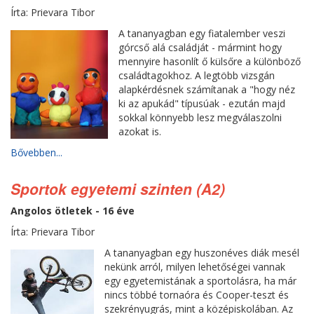
Írta: Prievara Tibor
A tananyagban egy fiatalember veszi
górcső alá családját - mármint hogy
mennyire hasonlít ő külsőre a különböző
családtagokhoz. A legtöbb vizsgán
alapkérdésnek számítanak a "hogy néz
ki az apukád" típusúak - ezután majd
sokkal könnyebb lesz megválaszolni
azokat is.
Bővebben...
Sportok egyetemi szinten (A2)
Angolos ötletek - 16 éve
Írta: Prievara Tibor
A tananyagban egy huszonéves diák mesél
nekünk arról, milyen lehetőségei vannak
egy egyetemistának a sportolásra, ha már
nincs többé tornaóra és Cooper-teszt és
szekrényugrás, mint a középiskolában. Az