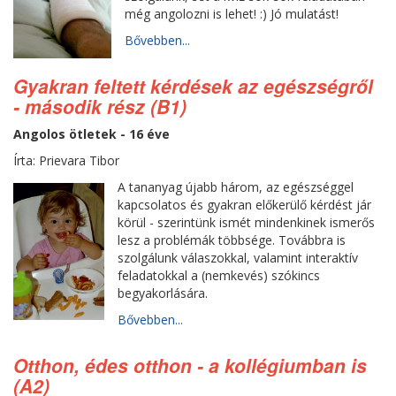
még angolozni is lehet! :) Jó mulatást!
Bővebben...
Gyakran feltett kérdések az egészségről
- második rész (B1)
Angolos ötletek - 16 éve
Írta: Prievara Tibor
A tananyag újabb három, az egészséggel
kapcsolatos és gyakran előkerülő kérdést jár
körül - szerintünk ismét mindenkinek ismerős
lesz a problémák többsége. Továbbra is
szolgálunk válaszokkal, valamint interaktív
feladatokkal a (nemkevés) szókincs
begyakorlására.
Bővebben...
Otthon, édes otthon - a kollégiumban is
(A2)