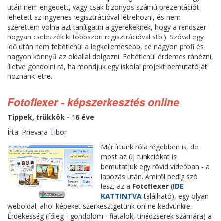
után nem engedett, vagy csak bizonyos számú prezentációt
lehetett az ingyenes regisztrációval létrehozni, és nem
szerettem volna azt tanítgatni a gyerekeknek, hogy a rendszer
hogyan cselezzék ki többszöri regisztrációval stb.). Szóval egy
idő után nem feltétlenül a legkellemesebb, de nagyon profi és
nagyon könnyű az oldallal dolgozni. Feltétlenül érdemes ránézni,
illetve gondolni rá, ha mondjuk egy iskolai projekt bemutatóját
hoznánk létre.
Fotoflexer - képszerkesztés online
Tippek, trükkök - 16 éve
Írta: Prievara Tibor
Már írtunk róla régebben is, de
most az új funkciókat is
bemutatjuk egy rövid videóban - a
lapozás után. Amiről pedig szó
lesz, az a
Fotoflexer
(
IDE
KATTINTVA
található), egy olyan
weboldal, ahol képeket szerkesztgetünk online kedvünkre.
Érdekesség (főleg - gondolom - fiatalok, tinédzserek számára) a