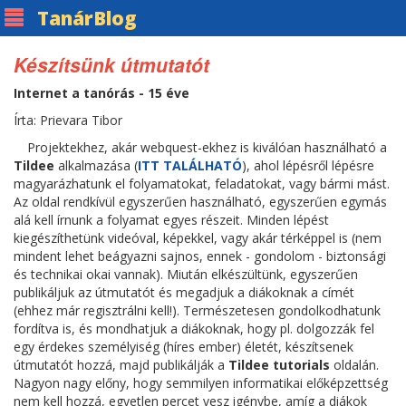
Tanár
Blog
Készítsünk útmutatót
Internet a tanórás - 15 éve
Írta: Prievara Tibor
Projektekhez, akár webquest-ekhez is kiválóan használható a
Tildee
alkalmazása (
ITT TALÁLHATÓ
), ahol lépésről lépésre
magyarázhatunk el folyamatokat, feladatokat, vagy bármi mást.
Az oldal rendkívül egyszerűen használható, egyszerűen egymás
alá kell írnunk a folyamat egyes részeit. Minden lépést
kiegészíthetünk videóval, képekkel, vagy akár térképpel is (nem
mindent lehet beágyazni sajnos, ennek - gondolom - biztonsági
és technikai okai vannak). Miután elkészültünk, egyszerűen
publikáljuk az útmutatót és megadjuk a diákoknak a címét
(ehhez már regisztrálni kell!). Természetesen gondolkodhatunk
fordítva is, és mondhatjuk a diákoknak, hogy pl. dolgozzák fel
egy érdekes személyiség (híres ember) életét, készítsenek
útmutatót hozzá, majd publikálják a
Tildee tutorials
oldalán.
Nagyon nagy előny, hogy semmilyen informatikai előképzettség
nem kell hozzá, egyetlen percet vesz igénybe, amíg a diákok