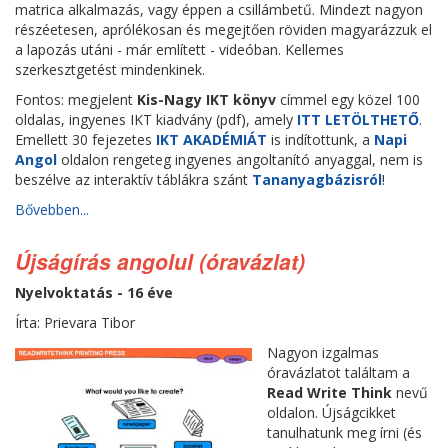
matrica alkalmazás, vagy éppen a csillámbetű. Mindezt nagyon
részéetesen, aprólékosan és megejtően röviden magyarázzuk el
a lapozás utáni - már említett - videóban. Kellemes
szerkesztgetést mindenkinek.
Fontos: megjelent
Kis-Nagy IKT könyv
címmel egy közel 100
oldalas, ingyenes IKT kiadvány (pdf), amely
ITT LETÖLTHETŐ
.
Emellett 30 fejezetes
IKT AKADÉMIÁT
is indítottunk, a
Napi
Angol
oldalon rengeteg ingyenes angoltanító anyaggal, nem is
beszélve az interaktív táblákra szánt
Tananyagbázisról
!
Bővebben...
Újságírás angolul (óravázlat)
Nyelvoktatás - 16 éve
Írta: Prievara Tibor
Nagyon izgalmas
óravázlatot találtam a
Read Write Think
nevű
oldalon. Újságcikket
tanulhatunk meg írni (és