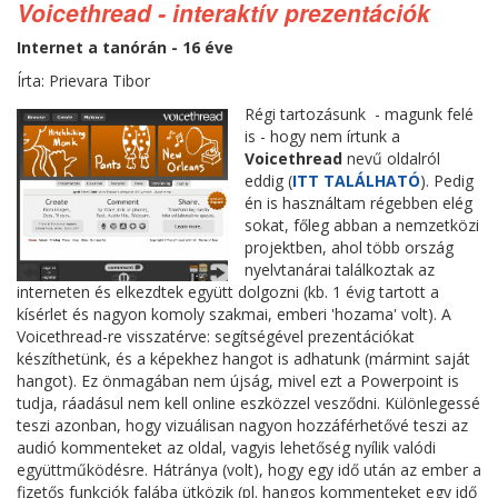
Voicethread - interaktív prezentációk
Internet a tanórán - 16 éve
Írta: Prievara Tibor
Régi tartozásunk - magunk felé
is - hogy nem írtunk a
Voicethread
nevű oldalról
eddig (
ITT TALÁLHATÓ
). Pedig
én is használtam régebben elég
sokat, főleg abban a nemzetközi
projektben, ahol több ország
nyelvtanárai találkoztak az
interneten és elkezdtek együtt dolgozni (kb. 1 évig tartott a
kísérlet és nagyon komoly szakmai, emberi 'hozama' volt). A
Voicethread-re visszatérve: segítségével prezentációkat
készíthetünk, és a képekhez hangot is adhatunk (mármint saját
hangot). Ez önmagában nem újság, mivel ezt a Powerpoint is
tudja, ráadásul nem kell online eszközzel vesződni. Különlegessé
teszi azonban, hogy vizuálisan nagyon hozzáférhetővé teszi az
audió kommenteket az oldal, vagyis lehetőség nyílik valódi
együttműködésre. Hátránya (volt), hogy egy idő után az ember a
fizetős funkciók falába ütközik (pl. hangos kommenteket egy idő