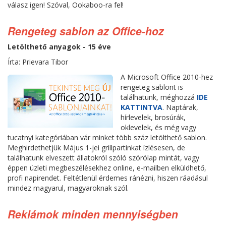
válasz igen! Szóval, Ookaboo-ra fel!
Rengeteg sablon az Office-hoz
Letölthető anyagok - 15 éve
Írta: Prievara Tibor
A Microsoft Office 2010-hez
rengeteg sablont is
találhatunk, méghozzá
IDE
KATTINTVA
. Naptárak,
hírlevelek, brosúrák,
oklevelek, és még vagy
tucatnyi kategóriában vár minket több száz letölthető sablon.
Meghirdethetjük Május 1-jei grillpartinkat ízlésesen, de
találhatunk elveszett állatokról szóló szórólap mintát, vagy
éppen üzleti megbeszélésekhez online, e-mailben elküldhető,
profi napirendet. Feltétlenül érdemes ránézni, hiszen ráadásul
mindez magyarul, magyaroknak szól.
Reklámok minden mennyiségben