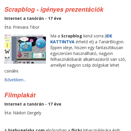
Scrapblog - igényes prezentációk
Internet a tanórán - 17 éve
Írta: Prievara Tibor
Ma a
Scrapblog
kerül sorra (
IDE
KATTINTVA
érhető el) a TanárBlogon.
Éppen ideje, hiszen egy fantasztikusan
egyszerűen használható, nagyon
felhasználóbarát alkalmazásról van szó,
amellyel nagyon szép dolgokat lehet
csinálni.
Bővebben...
Filmplakát
Internet a tanórán - 17 éve
Írta: Nádori Gergely
A
bighugelabs.com
elsősorban a
flickr
kihasználására építi