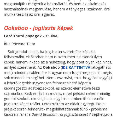
megtanulják / megértik a használatát, és nem az alkalmazás
használatának megtanulása, hanem a tényleges 'szakmai', órai
munka teszi ki az óra legjavát.
Ookaboo - jogtiszta képek
Letölthető anyagok - 15 éve
Írta: Prievara Tibor
Sok gondot jelent, ha jogtisztán szeretnénk képeket
felhasználni, elsősorban nem is azért mert nincsenek ilyen
képek, hanem inkább az a nehézség, hogy pont olyan kép nincs,
amilyet szeretnénk. Az
Ookaboo
(
IDE KATTINTVA
látogatható
meg) minden problémánkat ugyan nem fogja megoldani, mégis
sok mindenben segíthet. Nem tesz mást, mint hogy összegyűjti
a lehető legtöbb ingyenesen felhasználható képet a
képmegosztó adatbázisokból, és ezeket elérhetővé teszi
számunkra. Kedves. És hasznos is, mivel például nekem mindig
gondot szokott okozni, ha pl. egy híres emberről szeretnék
jogtiszta képet találni. Leteszteltem az oldalt egy régi iskolai
projekt során felmerült - megoldhatatlannak tűnő - probléma
kapcsán:
lehet-e Daviid Beckham-ről jogtiszta képet
? Sejthetjük: a