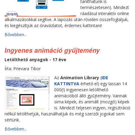
taníthatunk is
természetesen). Mindezt
ráadásul interaktív online
alkalmazásokkal segítve. A lapozás után röviden összefoglaljuk,
és kiegészítjük az óravázlatot, érdemes kattintani!
Bővebben...
Ingyenes animáció gyűjtemény
Letölthető anyagok - 17 éve
Írta: Prievara Tibor
Az
Animation Library
(
IDE
KATTINTVA
érhető el) egy lassan 14
000(!) ingyenesen letölthető
animációból álló gyűjtemény. Vannak
sima képek, és animált (mozgó) képek
is. Mindezt teljesen ingyen, regisztráció
nélkül letölthetjük, használhatjuk és még szerzői jogokat sem
sértünk.
Bővebben...