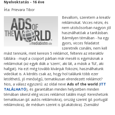
Nyelvoktatás - 16 éve
Írta: Prievara Tibor
Bevallom, szeretem a kreatív
reklámokat. Vicces nézni, és
nem utolsósorban nagyon jól
használhatóak a tanításban.
Bármilyen témában - ha egy
gyors, vicces feladatot
szeretnék csinálni, nem kell
mást tennünk, mint keresni 5 reklámot, feltenni az interaktív
táblára - majd a csoport párban már meséli is egymásnak a
reklámokat (az egyik diák a 'szem', aki lát, a másik a 'fül', aki
hallgat). Ha ezt még tovább kívánjuk fokozni, használhatunk
videókat is. A kérdés csak az, hogy hol találunk több ezer
letölthető, jó minőségű, tematikusan elrendezett reklámot?
Nos, a válasz egyszerű: az oldal neve
Ads of the world
(
ITT
TALÁLHATÓ
), és garantáltan minden helyzetben minden
témában sikerül elég vicces reklámot találni majd. Kereshetünk
tematikusan (pl. autós reklámokra), ország szerint (pl. portugál
reklámokra), de médium szerint is (pl.akátokra). Zseniális!