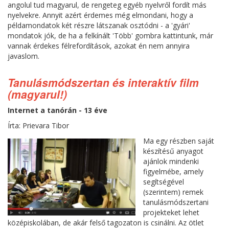
angolul tud magyarul, de rengeteg egyéb nyelvről fordít más
nyelvekre. Annyit azért érdemes még elmondani, hogy a
példamondatok két részre látszanak osztódni - a 'gyári'
mondatok jók, de ha a felkínált 'Több' gombra kattintunk, már
vannak érdekes félrefordítások, azokat én nem annyira
javaslom.
Tanulásmódszertan és interaktív film
(magyarul!)
Internet a tanórán - 13 éve
Írta: Prievara Tibor
Ma egy részben saját
készítésű anyagot
ajánlok mindenki
figyelmébe, amely
segítségével
(szerintem) remek
tanulásmódszertani
projekteket lehet
középiskolában, de akár felső tagozaton is csinálni. Az ötlet