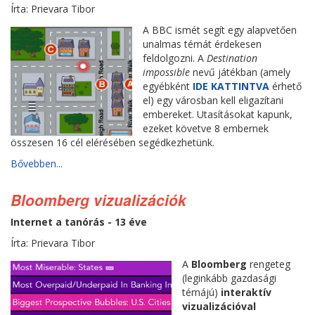
Írta: Prievara Tibor
A BBC ismét segít egy alapvetően
unalmas témát érdekesen
feldolgozni. A
Destination
impossible
nevű játékban (amely
egyébként
IDE KATTINTVA
érhető
el) egy városban kell eligazítani
embereket. Utasításokat kapunk,
ezeket követve 8 embernek
összesen 16 cél elérésében segédkezhetünk.
Bővebben...
Bloomberg vizualizációk
Internet a tanórás - 13 éve
Írta: Prievara Tibor
A
Bloomberg
rengeteg
(leginkább gazdasági
témájú)
interaktív
vizualizációval