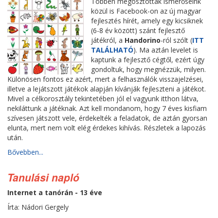
Többen megosztották ismerőseink
közül is Facebook-on az új magyar
fejlesztés hírét, amely egy kicsiknek
(6-8 év között) szánt fejlesztő
játékról, a
Handorino
-ról szólt (
ITT
TALÁLHATÓ
). Ma aztán levelet is
kaptunk a fejlesztő cégtől, ezért úgy
gondoltuk, hogy megnézzük, milyen.
Különösen fontos ez azért, mert a felhasználók visszajelzései,
illetve a lejátszott játékok alapján kívánják fejleszteni a játékot.
Mivel a célkorosztály tekintetében jól el vagyunk itthon látva,
nekiláttunk a játéknak. Azt kell mondanom, hogy 7 éves kisfiam
szívesen játszott vele, érdekelték a feladatok, de aztán gyorsan
elunta, mert nem volt elég érdekes kihívás. Részletek a lapozás
után.
Bővebben...
Tanulási napló
Internet a tanórán - 13 éve
Írta: Nádori Gergely