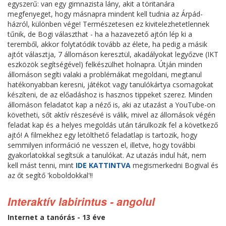
egyszerű: van egy gimnazista lány, akit a töritanára
megfenyeget, hogy másnapra mindent kell tudnia az Árpád-
házról, különben vége! Természetesen ez kivitelezhetetlennek
tűnik, de Bogi választhat - ha a hazavezető ajtón lép ki a
teremből, akkor folytatódik tovább az élete, ha pedig a másik
ajtót választja, 7 állomáson keresztül, akadályokat legyőzve (IKT
eszközök segítségével) felkészülhet holnapra. Útján minden
állomáson segíti valaki a problémákat megoldani, megtanul
hatékonyabban keresni, játékot vagy tanulókártya csomagokat
készíteni, de az előadáshoz is hasznos tippeket szerez. Minden
állomáson feladatot kap a néző is, aki az utazást a YouTube-on
követheti, sőt aktív részesévé is válik, mivel az állomások végén
feladat kap és a helyes megoldás után tárulkozik fel a következő
ajtó! A filmekhez egy letölthető feladatlap is tartozik, hogy
semmilyen információ ne vesszen el, illetve, hogy további
gyakorlatokkal segítsük a tanulókat. Az utazás indul hát, nem
kell mást tenni, mint
IDE KATTINTVA
megismerkedni Bogival és
az őt segítő 'koboldokkal'!!
Interaktív labirintus - angolul
Internet a tanórás - 13 éve