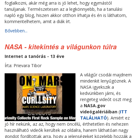
foglalkozni, akár még arra is jó lehet, hogy egymástól
tanuljanak. Természetesen az a legkönnyebb, ha a tanulási
napló egy blog, hiszen akkor otthon írhatja és én is láthatom,
kommentelhetem, amit a diák írt.
Bővebben...
NASA - kitekintés a világunkon túlra
Internet a tanórás - 13 éve
Írta: Prievara Tibor
A világűr csodái majdnem
mindenkit lenyűgöznek. A
NASA igyekszik a
kedvünkben járni, és
rengeteg videót oszt meg
a
NASA.gov
videógalériáiban
(
ITT
TALÁLHATÓ
). Amiért ez
jó hír nekünk, az az, hogy nem öncélú, érthetetlen és nehezen
használható videók kerültek az oldalra, hanem láthatóan nagy
gondot fordítottak arra, hogy a jelenségeket közelebb hozzák a