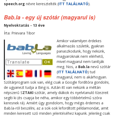
speech.org
névre keresztelték (
ITT TALÁLHATÓ
).
Bab.la - egy új szótár (magyarul is)
Nyelvoktatás - 13 éve
Írta: Prievara Tibor
Amikor valamilyen érdekes
alkalmazás születik, gyakran
panaszkodunk, hogy nekünk,
magyaroknak nem elérhető,
mivel magyarul nem tanítják
meg. Nos, a
Bab.la
nevű szótár
(
ITT TALÁLHATÓ
) tud
magyarul, nem is akárhogyan.
Szótárprogram sok van, elég csak a Google fordítóra gondolni,
de ugyanezt tudja a Bing is. Aztán itt van nekünk a méltán
népszerű S
ZTAKI
szótár, amely diákok és nyelvtanuló tízezreit
segíti ki (és csapja be néha, amikor egy többértelmű szóra
keresnek rá). Amiért úgy gondolom, hogy mégis érdemes a
Bab.la-ról beszélni, az a sok-sok lefordított példamondat, amit
minden keresett szó minden jelentéséhez kapunk. Jelenleg csak