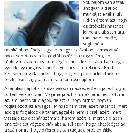
Sok bajom van azzal,
ahogyan a diákok
munkáját értékeljük.
Ritkán érzem azt, hogy
az értékelés hasznos
lenne a diák számára,
tanulhatna belőle,
segítené a
munkájában. Ehelyett gyakran egy tisztázatlan szempontból
adott sommás verdikt (legtöbbször csak egy szám), amit
többnyire csak a folyamat végén annak lezárultával kap meg a
gyerek, így még elvi lehetősége sincs a korrekcióra. Ezért is
keresem megállás nélkül, hogy milyen új formái lehetnek az
értékelésnek, így találtam rá a tanulási naplóra.
A tanulási naplóban a diák valóban naplószerűen írja le, hogy mi
történt vele az órán. Megírhatja azt is, mi az, amit nem ért, mi
az, ami nem volt világos, de azt is, hogy otthon hogyan
foglalkozott az anyaggal. Mindez nem csak azért hasznos, mert
addig is foglalkozik a tananyaggal és nem is csak azért, mert
visszajelzés a tanár számára, hanem azért is, mert valójában
önértékelést végez a diák általa. Túl azon, hogy lehetőséget ad
a számomra, hogy differenciáltan tudjak a problémáikkal