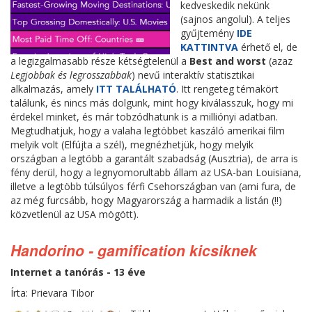
kedveskedik nekünk
(sajnos angolul). A teljes
gyűjtemény
IDE
KATTINTVA
érhető el, de
a legizgalmasabb része kétségtelenül a
Best and worst
(azaz
Legjobbak és legrosszabbak
) nevű interaktív statisztikai
alkalmazás, amely
ITT TALÁLHATÓ
. Itt rengeteg témakört
találunk, és nincs más dolgunk, mint hogy kiválasszuk, hogy mi
érdekel minket, és már tobzódhatunk is a milliónyi adatban.
Megtudhatjuk, hogy a valaha legtöbbet kaszáló amerikai film
melyik volt (Elfújta a szél), megnézhetjük, hogy melyik
országban a legtöbb a garantált szabadság (Ausztria), de arra is
fény derül, hogy a legnyomorultabb állam az USA-ban Louisiana,
illetve a legtöbb túlsúlyos férfi Csehországban van (ami fura, de
az még furcsább, hogy Magyarország a harmadik a listán (!!)
közvetlenül az USA mögött).
Handorino - gamification kicsiknek
Internet a tanórás - 13 éve
Írta: Prievara Tibor