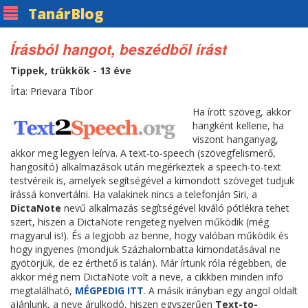
Tanár
Blog
Írásból hangot, beszédből írást
Tippek, trükkök - 13 éve
Írta: Prievara Tibor
Ha írott szöveg, akkor
hangként kellene, ha
viszont hanganyag,
akkor meg legyen leírva. A text-to-speech (szövegfelismerő,
hangosító) alkalmazások után megérkeztek a speech-to-text
testvéreik is, amelyek segítségével a kimondott szöveget tudjuk
írássá konvertálni. Ha valakinek nincs a telefonján Siri, a
DictaNote
nevű alkalmazás segítségével kiváló pótlékra tehet
szert, hiszen a DictaNote rengeteg nyelven működik (még
magyarul is!). És a legjobb az benne, hogy valóban működik és
hogy ingyenes (mondjuk Százhalombatta kimondatásával ne
gyötörjük, de ez érthető is talán). Már írtunk róla régebben, de
akkor még nem DictaNote volt a neve, a cikkben minden info
megtalálható,
MÉGPEDIG ITT
. A másik irányban egy angol oldalt
ajánlunk, a neve árulkodó, hiszen egyszerűen
Text-to-