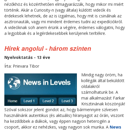
nézőkhöz és közérthetően elmagyarázzák, hogy mikor mi miért
történik. Akár a Curiosity-n (vagy általa) küldött videók és
érdekesek lehetnek, de az is izgalmas, hogy mit is csinálnak az
asztronauták, vagy mi mindent érdemes tudni az expedíciókról.
A videóknak soh anem érünk a végére, érdemes válogatni, hogy
a legjobbak és a legérdekesebbek kerüljenek terítékre.
Hírek angolul - három szinten
Nyelvoktatás - 13 éve
Írta: Prievara Tibor
Mindig nagy öröm, ha
kollégák által beküldött
oldalakról
számolhatunk be. A
mai alkalmazást Farkar
Krisztinának köszönjük!
Szóval sokszor jelent gondot az, hogy bármennyire szívesen
használnánk autentikus (és aktuális) híranyagot az órán, viszont
ha kezdőbbek a diákok, vagy éppen nagyon heterogén a
csoport, akkor ez nehézkes, vagy nagyon sok munka. A
News