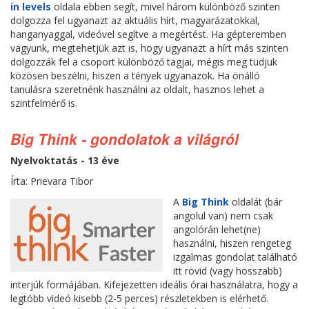
in levels
oldala ebben segít, mivel három különböző szinten
dolgozza fel ugyanazt az aktuális hírt, magyarázatokkal,
hanganyaggal, videóvel segítve a megértést. Ha gépteremben
vagyunk, megtehetjük azt is, hogy ugyanazt a hírt más szinten
dolgozzák fel a csoport különböző tagjai, mégis meg tudjuk
közösen beszélni, hiszen a tények ugyanazok. Ha önálló
tanulásra szeretnénk használni az oldalt, hasznos lehet a
szintfelmérő is.
Big Think - gondolatok a világról
Nyelvoktatás - 13 éve
Írta: Prievara Tibor
A
Big Think
oldalát (bár
angolul van) nem csak
angolórán lehet(ne)
használni, hiszen rengeteg
izgalmas gondolat található
itt rövid (vagy hosszabb)
interjúk formájában. Kifejezetten ideális órai használatra, hogy a
legtöbb videó kisebb (2-5 perces) részletekben is elérhető.