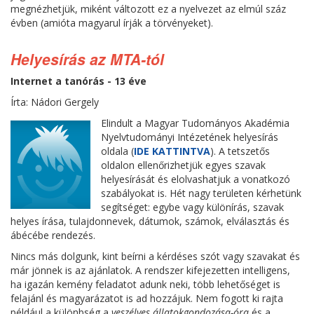
megnézhetjük, miként változott ez a nyelvezet az elmúl száz
évben (amióta magyarul írják a törvényeket).
Helyesírás az MTA-tól
Internet a tanórás - 13 éve
Írta: Nádori Gergely
Elindult a Magyar Tudományos Akadémia
Nyelvtudományi Intézetének helyesírás
oldala (
IDE KATTINTVA
). A tetszetős
oldalon ellenőrizhetjük egyes szavak
helyesírását és elolvashatjuk a vonatkozó
szabályokat is. Hét nagy területen kérhetünk
segítséget: egybe vagy különírás, szavak
helyes írása, tulajdonnevek, dátumok, számok, elválasztás és
ábécébe rendezés.
Nincs más dolgunk, kint beírni a kérdéses szót vagy szavakat és
már jönnek is az ajánlatok. A rendszer kifejezetten intelligens,
ha igazán kemény feladatot adunk neki, több lehetőséget is
felajánl és magyarázatot is ad hozzájuk. Nem fogott ki rajta
például a különbség a
veszélyes állatokgondozása-óra
és a