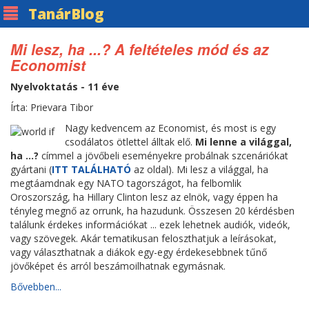
Tanár
Blog
Mi lesz, ha ...? A feltételes mód és az
Economist
Nyelvoktatás - 11 éve
Írta: Prievara Tibor
Nagy kedvencem az Economist, és most is egy
csodálatos ötlettel álltak elő.
Mi lenne a világgal,
ha ...?
címmel a jövőbeli eseményekre probálnak szcenáriókat
gyártani (
ITT TALÁLHATÓ
az oldal). Mi lesz a világgal, ha
megtáamdnak egy NATO tagországot, ha felbomlik
Oroszország, ha Hillary Clinton lesz az elnök, vagy éppen ha
tényleg megnő az orrunk, ha hazudunk. Összesen 20 kérdésben
találunk érdekes információkat ... ezek lehetnek audiók, videók,
vagy szövegek. Akár tematikusan feloszthatjuk a leírásokat,
vagy választhatnak a diákok egy-egy érdekesebbnek tűnő
jövőképet és arról beszámoilhatnak egymásnak.
Bővebben...