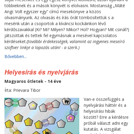
többieknek és a mások könyvét is elolvasni. Mostanság „Máté
Angi: Volt egyszer egy” című mesekönyve a közös
olvasmányunk. Az olvasás és írás órát tömbösítettük s a
mesénk után a csoportok a kíváncsi kockáinkon lévő
kérdőszavakkal (Ki? Mi? Milyen? Mikor? Hol? Hogyan? Mit csinál?)
játszottak és tettek fel egymásnak a mesével kapcsolatos
kérdéseket.(
további érdekességek, valamint az ingyenes meseíró
szoftver linkje a lapozás után! - a szerk.)
Bővebben...
Helyesírás és nyelvjárás
Magyaros ötletek - 14 éve
Írta: Prievara Tibor
Van-e összefüggés a
nyelvjárási háttér és a
helyesírási hibák
között? Erre a kérdésre
próbál választ adni egy
kutatás. A vizsgálat