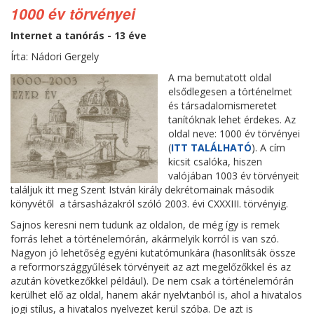
1000 év törvényei
Internet a tanórás - 13 éve
Írta: Nádori Gergely
A ma bemutatott oldal
elsődlegesen a történelmet
és társadalomismeretet
tanítóknak lehet érdekes. Az
oldal neve: 1000 év törvényei
(
ITT TALÁLHATÓ
). A cím
kicsit csalóka, hiszen
valójában 1003 év törvényeit
találjuk itt meg Szent István király dekrétomainak második
könyvétől a társasházakról szóló 2003. évi CXXXIII. törvényig.
Sajnos keresni nem tudunk az oldalon, de még így is remek
forrás lehet a történelemórán, akármelyik korról is van szó.
Nagyon jó lehetőség egyéni kutatómunkára (hasonlítsák össze
a reformországgyűlések törvényeit az azt megelőzőkkel és az
azután következőkkel például). De nem csak a történelemórán
kerülhet elő az oldal, hanem akár nyelvtanból is, ahol a hivatalos
jogi stílus, a hivatalos nyelvezet kerül szóba. De azt is