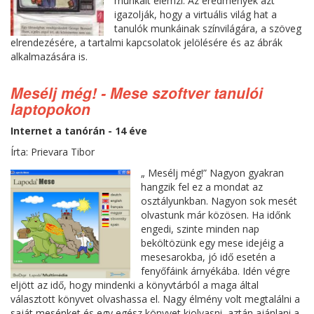
munkáit elemzi. Az eredmények azt
igazolják, hogy a virtuális világ hat a
tanulók munkáinak színvilágára, a szöveg
elrendezésére, a tartalmi kapcsolatok jelölésére és az ábrák
alkalmazására is.
Mesélj még! - Mese szoftver tanulói
laptopokon
Internet a tanórán - 14 éve
Írta: Prievara Tibor
„ Mesélj még!” Nagyon gyakran
hangzik fel ez a mondat az
osztályunkban. Nagyon sok mesét
olvastunk már közösen. Ha időnk
engedi, szinte minden nap
beköltözünk egy mese idejéig a
mesesarokba, jó idő esetén a
fenyőfáink árnyékába. Idén végre
eljött az idő, hogy mindenki a könyvtárból a maga által
választott könyvet olvashassa el. Nagy élmény volt megtalálni a
saját mesénket és egy egész könyvet kiolvasni, aztán ajánlani a