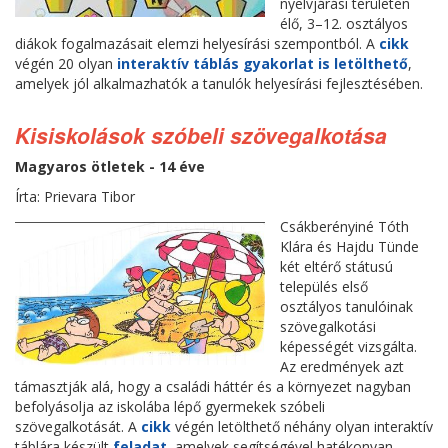
nyelvjárási területen
élő, 3–12. osztályos
diákok fogalmazásait elemzi helyesírási szempontból. A
cikk
végén 20 olyan
interaktív táblás gyakorlat is letölthető
,
amelyek jól alkalmazhatók a tanulók helyesírási fejlesztésében.
Kisiskolások szóbeli szövegalkotása
Magyaros ötletek - 14 éve
Írta: Prievara Tibor
Csákberényiné Tóth
Klára és Hajdu Tünde
két eltérő státusú
település első
osztályos tanulóinak
szövegalkotási
képességét vizsgálta.
Az eredmények azt
támasztják alá, hogy a családi háttér és a környezet nagyban
befolyásolja az iskolába lépő gyermekek szóbeli
szövegalkotását. A
cikk
végén letölthető néhány olyan interaktív
táblára készült
feladat
, amelyek segítségével hatékonyan