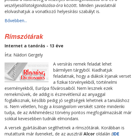
veszélyesállatokgondozása-óra
között. Minden javaslatnál
elolvashatjuk a vonatkozó helyesírási szabályt is.
Bővebben...
Rímszótárak
Internet a tanórás - 13 éve
Írta: Nádori Gergely
A versírás remek feladat lehet
bármilyen tárgyból. Kiadhatjuk
feladatnak, hogy a diákok írjanak verset
a fizikai törvényekből, történelmi
eseményekből, Európa fővárosaiból. Nem lesznek ezek
remekművek, de addig is észrevétlenül az anyaggal
foglalkoznak, később pedig jó segítségek lehetnek a tanuláshoz
is. Nem véletlen, hogy a
kisangyalom
versikét szinte mindenki
tudja, de az Arkhimédesz törvény pontos megfogalmazását már
sokkal kevesebben tudnák elmondani.
A versek gyártásában segíthetnek a rímszótárak. Korábban is
mutattunk már ilyeneket, de az ausztrál
Alcor
oldalán (
IDE