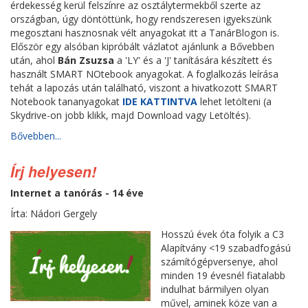
érdekesség kerül felszínre az osztálytermekből szerte az
országban, úgy döntöttünk, hogy rendszeresen igyekszünk
megosztani hasznosnak vélt anyagokat itt a TanárBlogon is.
Először egy alsóban kipróbált vázlatot ajánlunk a Bővebben
után, ahol
Bán Zsuzsa
a 'LY' és a 'J' tanítására készített és
használt SMART NOtebook anyagokat. A foglalkozás leírása
tehát a lapozás után található, viszont a hivatkozott SMART
Notebook tananyagokat
IDE KATTINTVA
lehet letölteni
(a
Skydrive-on jobb klikk, majd Download vagy Letöltés).
Bővebben...
Írj helyesen!
Internet a tanórás - 14 éve
Írta: Nádori Gergely
Hosszú évek óta folyik a C3
Alapítvány <19 szabadfogású
számítógépversenye, ahol
minden 19 évesnél fiatalabb
indulhat bármilyen olyan
művel, aminek köze van a