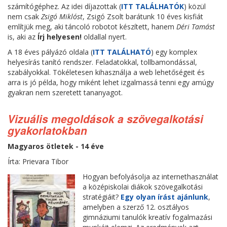
számítógéphez. Az idei díjazottak (
ITT TALÁLHATÓK
) közül
nem csak
Zsigó Miklóst
, Zsigó Zsolt barátunk 10 éves kisfiát
említjük meg, aki táncoló robotot készített, hanem
Déri Tamást
is, aki az
Írj helyesen!
oldallal nyert.
A 18 éves pályázó oldala (
ITT TALÁLHATÓ
) egy komplex
helyesírás tanító rendszer. Feladatokkal, tollbamondással,
szabályokkal. Tökéletesen kihasználja a web lehetőségeit és
arra is jó példa, hogy miként lehet izgalmassá tenni egy amúgy
gyakran nem szeretett tananyagot.
Vizuális megoldások a szövegalkotási
gyakorlatokban
Magyaros ötletek - 14 éve
Írta: Prievara Tibor
Hogyan befolyásolja az internethasználat
a középiskolai diákok szövegalkotási
stratégiáit?
Egy olyan írást ajánlunk
,
amelyben a szerző 12. osztályos
gimnáziumi tanulók kreatív fogalmazási