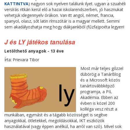
KATTINTVA
) nagyon sok nyelven találunk ilyet. ugyan a szuahéli
versírás ritkán kerül elő a hazai iskolarendszerben, jó hasznukat
vehetjük idegennyelv órákon. Van itt angol, német, francia,
spanyol, olasz, sőt latin rímszótár is a magyar mellett. Semmi
sem akadályozhatja meg hogy diákjainkból (fűzfa)poéta legyen!
J és LY játékos tanulása
Letölthető anyagok - 13 éve
Írta: Prievara Tibor
Most már teljes gőzzel
dübörög a TanárBlog
és a Microsoft közös
tanártovábbképző
programja, a PIL
Akadémia. Ebben az
évben is közel 200
kolléga vesz részt a
munkában, egymást és a tágabb közösséget is segítve
anyagokkal, ötletekkel, megoldásokkal, IKT eszközök
használatával (vagy éppen anélkül, ha arról van szó). Mivel sok