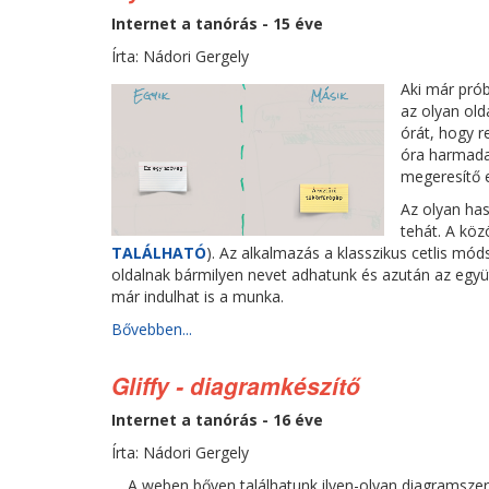
Internet a tanórás - 15 éve
Írta: Nádori Gergely
Aki már pró
az olyan old
órát, hogy r
óra harmada.
megeresítő e
Az olyan has
tehát. A köz
TALÁLHATÓ
). Az alkalmazás a klasszikus cetlis móds
oldalnak bármilyen nevet adhatunk és azután az egy
már indulhat is a munka.
Bővebben...
Gliffy - diagramkészítő
Internet a tanórás - 16 éve
Írta: Nádori Gergely
A weben bőven találhatunk ilyen-olyan diagramszer