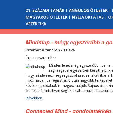
21. SZÁZADI TANÁR
ANGOLOS ÖTLETEK
MAGYAROS ÖTLETEK
NYELVOKTATÁS
O
VEZÉRCIKK
Mindmup - mégy egyszerűbb a go
Internet a tanórán - 11 éve
Írta: Prievara Tibor
Minden lehet még egyszerűbb - de nem 
segítségével egyszerűen készíthetünk 
hogy mindehhez még regisztrálnunk sem kell (bár a '
maximálva), de regisztráció után nagyobb térképeket i
közösségi oldalaok is megoszthatjuk. Sajnos alapszi
ikonok elég intuitíven segítik az alkalmazás használatá
Bővebben...
Connected Mind - gondolattérkép