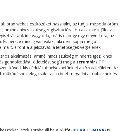
bált órán webes eszközöket használni, az tudja, micsoda öröm
al, amihez nincs szükség regisztrációra. Ha azzal kezdjük az
egisztráljtaok ide vagy oda, máris elmegy egy negyed óra, az
 És persze mindig van valaki, aki nem kapja meg a
-mailt, elrontja a jelszavát, a lehetőségek végtelenek.
znos alkalmazás, aminél nincs szükség minderre igazi kincs
ös gondolkodást, ötletelést segíti meg a
scrumblr
(
ITT
zert követi, kis cédulákat helyezhetünk el a közös felületen. Az
üttműködéshez elég csak ezt a címet megadni a többieknek és
kesztőket, ezek sorába áll be a
Gliffy
(
IDE KATTINTVA
) is.