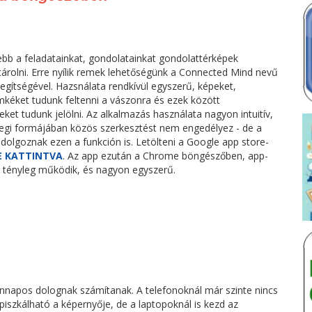
b a feladatainkat, gondolatainkat gondolattérképek
árolni. Erre nyílik remek lehetőségünk a Connected Mind nevű
egítségével. Hazsnálata rendkívül egyszerű, képeket,
mkéket tudunk feltenni a vászonra és ezek között
ket tudunk jelölni. Az alkalmazás használata nagyon intuitív,
legi formájában közös szerkesztést nem engedélyez - de a
r dolgoznak ezen a funkción is. Letölteni a Google app store-
E KATTINTVA
. Az app ezután a Chrome böngészőben, app-
on. tényleg működik, és nagyon egyszerű.
nnapos dolognak számítanak. A telefonoknál már szinte nincs
piszkálható a képernyője, de a laptopoknál is kezd az