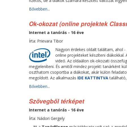
fizetős, de a diákok számára készített változat ingye
Bővebben...
Ok-okozat (online projektek Class
Internet a tanórás - 16 éve
Írta: Prievara Tibor
Nagyon érdekes oldalt találtam, ahol -
online projekteket készíteni diákokkal.
videó. Az oldaálon ok-okozati összefü
megjeleníteni. És amitől mindez projekt: tanárként k
oszthatom csoportba a diákokat, akár külön feladatoka
megoldott. Az alkalmazás
IDE KATTINTVA
található
Bővebben...
Szövegből térképet
Internet a tanórás - 16 éve
Írta: Nádori Gergely
Itt a
TanárBlogon
már többször volt szó a gondol