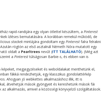
ház rapid-randijára egy olyan ötlettel készültem, a
Pinterest
linkek ízléses bemutatására. A korábban remekül működő, de
licious stackek
mintájára gondoltam egy
Pinterest
falra felrakni
. Azután rögtön az első asztalnál Németh Nóra mutatott egy
ható oldalt a
Pearltrees
nevűt (
ITT TALÁLHATÓ
). (Még azt
 szerint a
Pinterest
túlságosan Barbie-s, és ebben van is
 képeket, megjegyzéseket és weboldalakat menthetünk el,
nban fákká rendezhetjük, egy klasszikus gondolattérkép
s. Ahogyan jó webkettes alkalmazáshoz illik, itt is
kal, átvehetjük mások gyöngyeit és kereshetünk mások fái
ik az alkalmazás, amivel a közösségi könyvjelző szolgáltatások.