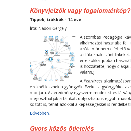
Könyvjelzők vagy fogalomtérkép?
Tippek, trükkök - 14 éve
Írta: Nádori Gergely
A szombati Pedagógiai kávé
alkalmazást használta fel 
azóta már nem elérhető
de
a diákoknak szánt linkeket
erre sokkal jobban használ
is hozzátette, hogy diákjai
valami.)
A
Pearltrees
alkalmazásban
ezekből lesznek a gyöngyök. Ezeket a gyöngyöket azo
módjára. Az eredmény egyszerre rendezett és látványo
megoszthatjuk a fáinkat, dolgozhatunk együtt mások
között is, tehát azokkal a képességekkel is rendelkez
Bővebben...
Gyors közös ötletelés