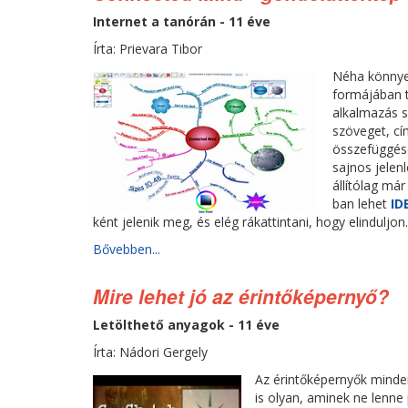
Internet a tanórán - 11 éve
Írta: Prievara Tibor
Néha könnyeb
formájában t
alkalmazás s
szöveget, cí
összefüggése
sajnos jelen
állítólag má
ban lehet
ID
ként jelenik meg, és elég rákattintani, hogy elindulj
Bővebben...
Mire lehet jó az érintőképernyő?
Letölthető anyagok - 11 éve
Írta: Nádori Gergely
Az érintőképernyők minde
is olyan, aminek ne lenne 