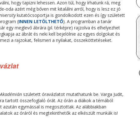
válni, hogy tapizni lehessen. Azon túl, hogy írhatunk rá, meg
-oda azért még bőven mit kitalálni arról, hogy is lesz ez jó
iversity
kutatócsoportja is gondolkodott ezen és így született
rogram (
INNEN LETÖLTHETŐ
). A programban a tanár
kár egy meglevő ábrára (pl. térképre) rajzolva és elhelyezhet
megkapja az ábrát és neki kell bejelölnie az egyes dolgokat és
lmezi a rajzokat, felismeri a nyilakat, összeköttetéseket.
vázlat
 Akadémián
született óravázlatot mutathatunk be. Varga Judit,
ra tartott összefoglaló órát. Az órán a diákok a témából
et azután egymással is megosztottak. Az alábbiakban
talatok az óráról és megtekinthetők az elkészült munkák is!