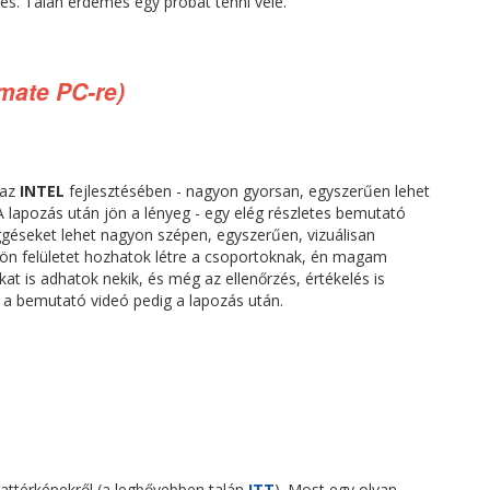
nes. Talán érdemes egy próbát tenni vele.
mate PC-re)
 az
INTEL
fejlesztésében - nagyon gyorsan, egyszerűen lehet
 A lapozás után jön a lényeg - egy elég részletes bemutató
ggéseket lehet nagyon szépen, egyszerűen, vizuálisan
ülön felületet hozhatok létre a csoportoknak, én magam
t is adhatok nekik, és még az ellenőrzés, értékelés is
, a bemutató videó pedig a lapozás után.
attérképekről (a legbővebben talán
ITT
). Most egy olyan