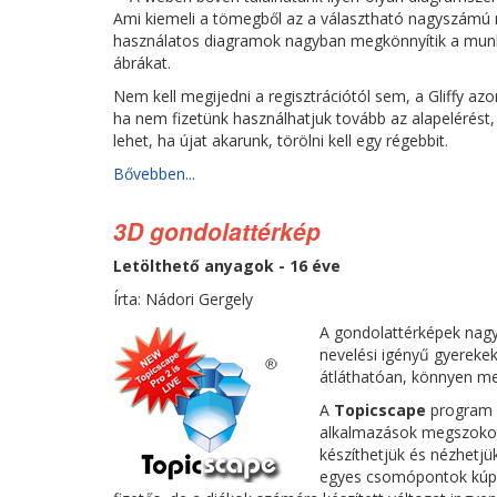
Ami kiemeli a tömegből az a választható nagyszámú m
használatos diagramok nagyban megkönnyítik a munká
ábrákat.
Nem kell megijedni a regisztrációtól sem, a Gliffy a
ha nem fizetünk használhatjuk tovább az alapelérést,
lehet, ha újat akarunk, törölni kell egy régebbit.
Bővebben...
3D gondolattérkép
Letölthető anyagok - 16 éve
Írta: Nádori Gergely
A gondolattérképek nagy
nevelési igényű gyerekek
átláthatóan, könnyen me
A
Topicscape
program 
alkalmazások megszokot
készíthetjük és nézhetj
egyes csomópontok kúpok