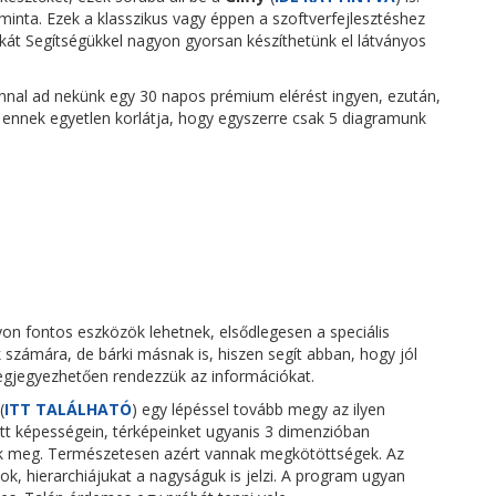
inta. Ezek a klasszikus vagy éppen a szoftverfejlesztéshez
t Segítségükkel nagyon gyorsan készíthetünk el látványos
zonnal ad nekünk egy 30 napos prémium elérést ingyen, ezután,
 ennek egyetlen korlátja, hogy egyszerre csak 5 diagramunk
on fontos eszközök lehetnek, elsődlegesen a speciális
 számára, de bárki másnak is, hiszen segít abban, hogy jól
gjegyezhetően rendezzük az információkat.
(
ITT TALÁLHATÓ
) egy lépéssel tovább megy az ilyen
t képességein, térképeinket ugyanis 3 dimenzióban
ük meg. Természetesen azért vannak megkötöttségek. Az
, hierarchiájukat a nagyságuk is jelzi. A program ugyan