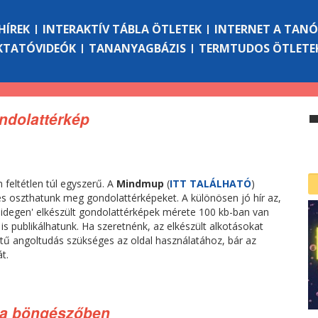
HÍREK
INTERAKTÍV TÁBLA ÖTLETEK
INTERNET A TAN
KTATÓVIDEÓK
TANANYAGBÁZIS
TERMTUDOS ÖTLETE
ndolattérkép
feltétlen túl egyszerű. A
Mindmup
(
ITT TALÁLHATÓ
)
és oszthatunk meg gondolattérképeket. A különösen jó hír az,
hidegen' elkészült gondolattérképek mérete 100 kb-ban van
s publikálhatunk. Ha szeretnénk, az elkészült alkotásokat
ntű angoltudás szükséges az oldal használatához, bár az
t.
 a böngészőben