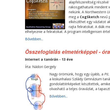
alapfelszereltség részévé 
rakosgathatunk mindent ide
nekünk. A
Northwestern Un
meg a
CogSketch
nevű p
elkészíthet egy vázlatot a
rajta feliratokat. A diák 
elhelyeznie a feliratokat. A program intelligensen érte
Bővebben...
Összefoglalás elmetérképpel - óra
Internet a tanórán - 13 éve
Írta: Nádori Gergely
Nagy örömünk, hogy egy újabb, a
PIL
a kiskunhalasi Szilády Gimnázium taná
gondolattérképeket készítettek, amik
olvasható a teljes óravázlat, a tapasz
Bővebben...