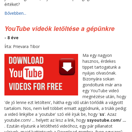
értéket?
Bővebben...
YouTube videók letöltése a gépünkre
- 8 éve
Írta: Prievara Tibor
Ma egy nagyon
hasznos, érdekes
tippet tartogatunk a
nyájas olvasónak.
Bizonyára sokan
gondoltunk már arra
egy YouTube videó
megnézése után, hogy
'de jó lenne ezt letölteni', hátha egy idő után törlődik a vágyott
tartalom. Nos, nem kell többet emiatt aggódnunk, a trükk pedig:
a videó linkjébe a 'youtube' szó elé írjuk be, hogy '
ss
'. Azaz
youtube.com/ ... helyett az lesz a link, hogy
ssyoutube.com/ ...
. Ezután eljutunk a letölthető videóhoz, egy pár pillanatot
várjunk, majd kattintsunk a Download gombra. Ilyen egyszerű