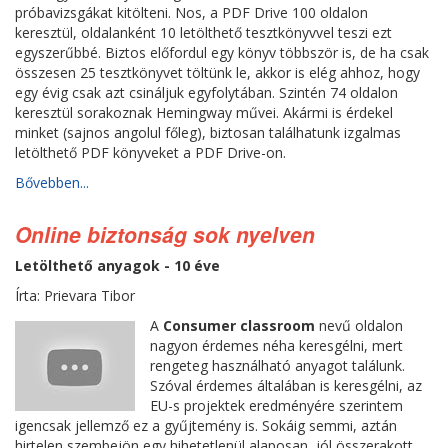
próbavizsgákat kitölteni. Nos, a PDF Drive 100 oldalon
keresztül, oldalanként 10 letölthető tesztkönyvvel teszi ezt
egyszerűbbé. Biztos előfordul egy könyv többször is, de ha csak
összesen 25 tesztkönyvet töltünk le, akkor is elég ahhoz, hogy
egy évig csak azt csináljuk egyfolytában. Szintén 74 oldalon
keresztül sorakoznak Hemingway művei. Akármi is érdekel
minket (sajnos angolul főleg), biztosan találhatunk izgalmas
letölthető PDF könyveket a PDF Drive-on.
Bővebben...
Online biztonság sok nyelven
Letölthető anyagok - 10 éve
Írta: Prievara Tibor
A
Consumer classroom
nevű oldalon
nagyon érdemes néha keresgélni, mert
rengeteg használható anyagot találunk.
Szóval érdemes általában is keresgélni, az
EU-s projektek eredményére szerintem
igencsak jellemző ez a gyűjtemény is. Sokáig semmi, aztán
hirtelen szembejön egy hihetetlenül alaposan, jól összerakott