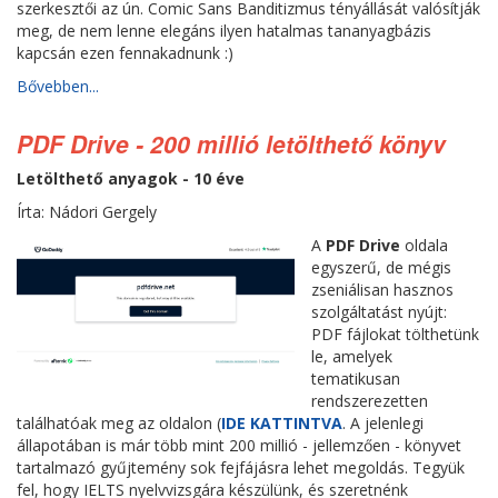
szerkesztői az ún. Comic Sans Banditizmus tényállását valósítják
meg, de nem lenne elegáns ilyen hatalmas tananyagbázis
kapcsán ezen fennakadnunk :)
Bővebben...
PDF Drive - 200 millió letölthető könyv
Letölthető anyagok - 10 éve
Írta: Nádori Gergely
A
PDF Drive
oldala
egyszerű, de mégis
zseniálisan hasznos
szolgáltatást nyújt:
PDF fájlokat tölthetünk
le, amelyek
tematikusan
rendszerezetten
találhatóak meg az oldalon (
IDE KATTINTVA
. A jelenlegi
állapotában is már több mint 200 millió - jellemzően - könyvet
tartalmazó gyűjtemény sok fejfájásra lehet megoldás. Tegyük
fel, hogy IELTS nyelvvizsgára készülünk, és szeretnénk