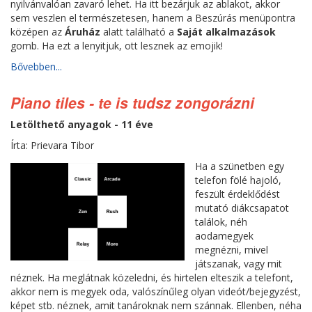
nyilvánvalóan zavaró lehet. Ha itt bezárjuk az ablakot, akkor
sem veszlen el természetesen, hanem a Beszúrás menüpontra
középen az
Áruház
alatt található a
Saját alkalmazások
gomb. Ha ezt a lenyitjuk, ott lesznek az emojik!
Bővebben...
Piano tiles - te is tudsz zongorázni
Letölthető anyagok - 11 éve
Írta: Prievara Tibor
Ha a szünetben egy
telefon fölé hajoló,
feszült érdeklődést
mutató diákcsapatot
találok, néh
aodamegyek
megnézni, mivel
játszanak, vagy mit
néznek. Ha meglátnak közeledni, és hirtelen elteszik a telefont,
akkor nem is megyek oda, valószínűleg olyan videót/bejegyzést,
képet stb. néznek, amit tanároknak nem szánnak. Ellenben, néha