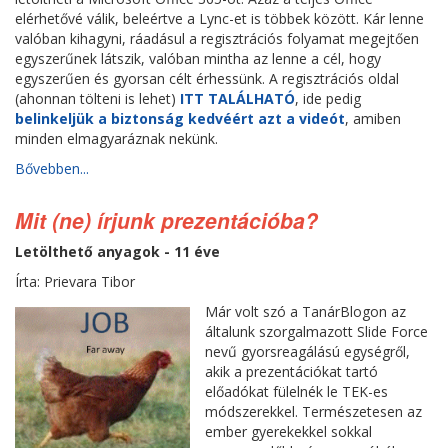
elérhetővé válik, beleértve a Lync-et is többek között. Kár lenne
valóban kihagyni, ráadásul a regisztrációs folyamat megejtően
egyszerűnek látszik, valóban mintha az lenne a cél, hogy
egyszerűen és gyorsan célt érhessünk. A regisztrációs oldal
(ahonnan tölteni is lehet)
ITT TALÁLHATÓ
, ide pedig
belinkeljük a biztonság kedvéért azt a videót
, amiben
minden elmagyaráznak nekünk.
Bővebben...
Mit (ne) írjunk prezentációba?
Letölthető anyagok - 11 éve
Írta: Prievara Tibor
Már volt szó a TanárBlogon az
általunk szorgalmazott Slide Force
nevű gyorsreagálású egységről,
akik a prezentációkat tartó
előadókat fülelnék le TEK-es
módszerekkel. Természetesen az
ember gyerekekkel sokkal