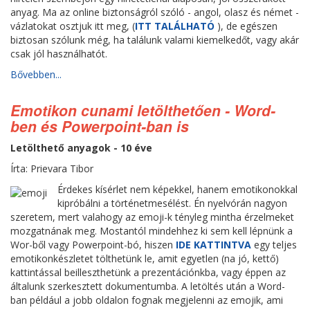
anyag. Ma az online biztonságról szóló - angol, olasz és német -
vázlatokat osztjuk itt meg, (
ITT TALÁLHATÓ
), de egészen
biztosan szólunk még, ha találunk valami kiemelkedőt, vagy akár
csak jól használhatót.
Bővebben...
Emotikon cunami letölthetően - Word-
ben és Powerpoint-ban is
Letölthető anyagok - 10 éve
Írta: Prievara Tibor
Érdekes kísérlet nem képekkel, hanem emotikonokkal
kipróbálni a történetmesélést. Én nyelvórán nagyon
szeretem, mert valahogy az emoji-k tényleg mintha érzelmeket
mozgatnának meg. Mostantól mindehhez ki sem kell lépnünk a
Wor-ből vagy Powerpoint-bó, hiszen
IDE KATTINTVA
egy teljes
emotikonkészletet tölthetünk le, amit egyetlen (na jó, kettő)
kattintással beilleszthetünk a prezentációnkba, vagy éppen az
általunk szerkesztett dokumentumba. A letöltés után a Word-
ban például a jobb oldalon fognak megjelenni az emojik, ami