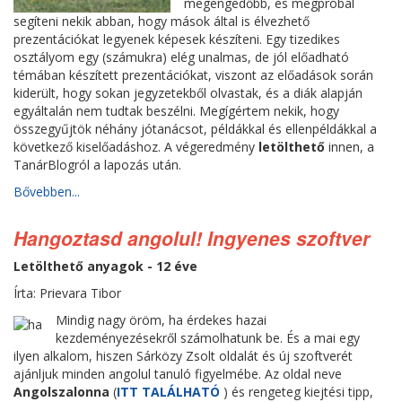
megengedőbb, és megpróbál
segíteni nekik abban, hogy mások által is élvezhető
prezentációkat legyenek képesek készíteni. Egy tizedikes
osztályom egy (számukra) elég unalmas, de jól előadható
témában készített prezentációkat, viszont az előadások során
kiderült, hogy sokan jegyzetekből olvastak, és a diák alapján
egyáltalán nem tudtak beszélni. Megígértem nekik, hogy
összegyűjtök néhány jótanácsot, példákkal és ellenpéldákkal a
következő kiselőadáshoz. A végeredmény
letölthető
innen, a
TanárBlogról a lapozás után.
Bővebben...
Hangoztasd angolul! Ingyenes szoftver
Letölthető anyagok - 12 éve
Írta: Prievara Tibor
Mindig nagy öröm, ha érdekes hazai
kezdeményezésekről számolhatunk be. És a mai egy
ilyen alkalom, hiszen Sárközy Zsolt oldalát és új szoftverét
ajánljuk minden angolul tanuló figyelmébe. Az oldal neve
Angolszalonna
(
ITT TALÁLHATÓ
) és rengeteg kiejtési tipp,