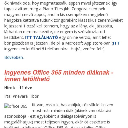
ők hívnak oda, hoy megmutassák, éppen mivel játszanak. Így
tapasztaltam meg a Piano Tiles (kb. Zongora csempék
magyarul) nevű appot, ahol a kis csempéken megjelenő
hangokra kattintva tudunk zongoraként klasszikus zeneműveket
lejátszani. Hozzá kell tennem, hogy az a lány, aki játszotta,
láthatóan nem ma kezdte, de engem is szórakoztatott
kezdőként.
ITT TALÁLHATÓ
egy online verzió, amit lehet
böngészőben is játszani, de pl. a Microsoft App store-ban (
ITT
ingyenesen letölthető telefonunkra. Hajrá, zenére fel :)
Bővebben...
Ingyenes Office 365 minden diáknak -
innen letölthető
Hírek - 11 éve
Írta: Prievara Tibor
Itt van, osszuk, használjuk, töltsük le. hiszen
most már minden diák (akinek van oktatási
azonosítója - ezt egyébként a diákigazolványon is
megtalálhatjuk) most teljesen ingyen, akár öt eszközre is
letöltheti a Microsoft Office 365-öt. Azaz a teljes Office