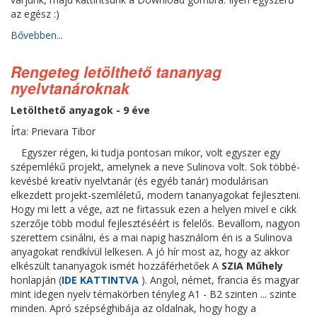
az egész :)
Bővebben...
Rengeteg letölthető tananyag
nyelvtanároknak
Letölthető anyagok - 9 éve
Írta: Prievara Tibor
Egyszer régen, ki tudja pontosan mikor, volt egyszer egy
szépemlékű projekt, amelynek a neve Sulinova volt. Sok többé-
kevésbé kreatív nyelvtanár (és egyéb tanár) modulárisan
elkezdett projekt-szemléletű, modern tananyagokat fejleszteni.
Hogy mi lett a vége, azt ne firtassuk ezen a helyen mivel e cikk
szerzője több modul fejlesztéséért is felelős. Bevallom, nagyon
szerettem csinálni, és a mai napig használom én is a Sulinova
anyagokat rendkívül lelkesen. A jó hír most az, hogy az akkor
elkészült tananyagok ismét hozzáférhetőek A
SZIA Műhely
honlapján (
IDE KATTINTVA
). Angol, német, francia és magyar
mint idegen nyelv témakörben tényleg A1 - B2 szinten ... szinte
minden. Apró szépséghibája az oldalnak, hogy hogy a