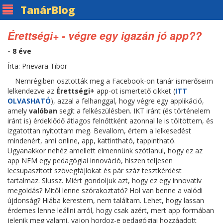
Tanár
Blog
Érettségi+ - végre egy igazán jó app??
- 8 éve
Írta: Prievara Tibor
Nemrégiben osztották meg a Facebook-on tanár ismerőseim
lelkendezve az
Érettségi+
app-ot ismertető cikket (
ITT
OLVASHATÓ
), azzal a felhanggal, hogy végre egy applikáció,
amely
valóban
segít a felkészülésben. IKT iránt (és történelem
iránt is) érdeklődő átlagos felnőttként azonnal le is töltöttem, és
izgatottan nyitottam meg. Bevallom, értem a lelkesedést
mindenért, ami online, app, kattintható, tappintható.
Ugyanakkor nehéz amellett elmennünk szótlanul, hogy ez az
app NEM egy pedagógiai innováció, hiszen teljesen
lecsupaszított szövegfájlokat és pár száz tesztkérdést
tartalmaz. Slussz. Miért gondoljuk azt, hogy ez egy innovatív
megoldás? Mitől lenne szórakoztató? Hol van benne a valódi
újdonság? Hiába kerestem, nem találtam. Lehet, hogy lassan
érdemes lenne leállni arról, hogy csak azért, mert app formában
jelenik meg valami, vajon hordoz-e pedagógiai hozzáadott