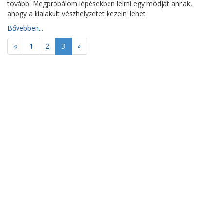
tovább. Megpróbálom lépésekben leírni egy módját annak,
ahogy a kialakult vészhelyzetet kezelni lehet.
Bővebben...
«
1
2
3
»