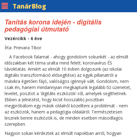
Tanár
Blog
Tanítás korona idején - digitális
pedagógiai útmutató
Vezércikk - 6 éve
Írta: Prievara Tibor
A Facebook falamat - ahogy gondolom sokunkét - az elmúlt
időszakban két téma uralta mind felett: koronavírus ÉS
távoktatás. Amiért az elmúlt 10 évben dolgozunk (az iskolai
digitális transzformáció elősegítése) az egyik pillanatról a
másikra égetően fájó, valóságos igénnyé vált. Gondolom, nem
csak én, hanem mindannyian megkaptunk legalább tíz üzenetet,
levelet, posztot a 'digitális eszközök'-ről, amelyek segíthetnek.
Ebben a (elnézést, hogy kicsit hosszabb) posztban
megpróbálom egy másik oldalról közelíteni a problémát - nem
az eszközök, hanem a pedagógia oldaláról. Természetesen
lesznek benne eszközök is, de minden esetben másodlagos
szerepben.
Nagyon sokan kérdeztek az elmúlt napokban arról, hogyan