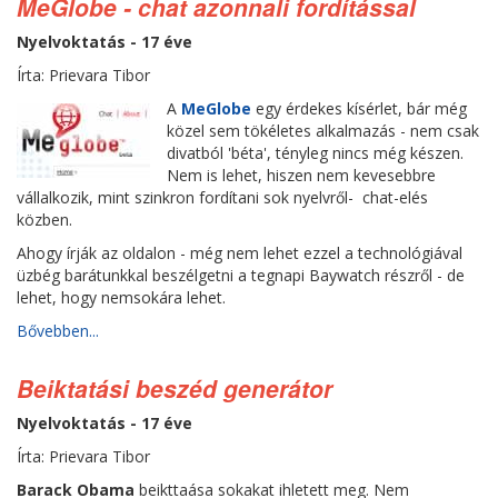
MeGlobe - chat azonnali fordítással
Nyelvoktatás - 17 éve
Írta: Prievara Tibor
A
MeGlobe
egy érdekes kísérlet, bár még
közel sem tökéletes alkalmazás - nem csak
divatból 'béta', tényleg nincs még készen.
Nem is lehet, hiszen nem kevesebbre
vállalkozik, mint szinkron fordítani sok nyelvről- chat-elés
közben.
Ahogy írják az oldalon - még nem lehet ezzel a technológiával
üzbég barátunkkal beszélgetni a tegnapi Baywatch részről - de
lehet, hogy nemsokára lehet.
Bővebben...
Beiktatási beszéd generátor
Nyelvoktatás - 17 éve
Írta: Prievara Tibor
Barack Obama
beikttaása sokakat ihletett meg. Nem