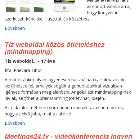
MIndenesetre ki nem
álmodott valaha arról,
hogy könyvet ír,
szerkeszt, képekkel illusztrál, és közzétesz.
Bővebben...
Tíz weboldal közös ötleteléshez
(mindmapping)
Tíz weboldal... - 17 éve
Írta: Prievara Tibor
A mai listánkra olyan ingyenesen használható alkalmazások
kerülhettek fel, amelyek segítik a gondolatainkat vizuálisan
igényes formában megjeleníteni. Angolul ezt mindmapping-nek
hívják, segíthet a brainstorming (ötletvihar) idején.
Az oldalak ismét nem sorrendben vannak, azaz nem biztos,
hogy az első jobb, mint az utolsó.
Bővebben...
Meetings24.tv - videókonferencia ingyen