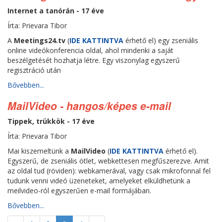
Internet a tanórán - 17 éve
Írta: Prievara Tibor
A
Meetings24.tv
(
IDE KATTINTVA
érhető el) egy zseniális
online videókonferencia oldal, ahol mindenki a saját
beszélgetését hozhatja létre. Egy viszonylag egyszerű
regisztráció után
Bővebben...
MailVideo - hangos/képes e-mail
Tippek, trükkök - 17 éve
Írta: Prievara Tibor
Mai kiszemeltünk a
MailVideo
(
IDE KATTINTVA
érhető el).
Egyszerű, de zseniális ötlet, webkettesen megfűszerezve. Amit
az oldal tud (röviden): webkamerával, vagy csak mikrofonnal fel
tudunk venni videó üzeneteket, amelyeket elküldhetünk a
meilvideo-ról egyszerűen e-mail formájában.
Bővebben...