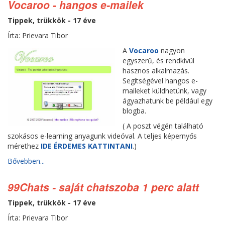
Vocaroo - hangos e-mailek
Tippek, trükkök - 17 éve
Írta: Prievara Tibor
A
Vocaroo
nagyon
egyszerű, és rendkívül
hasznos alkalmazás.
Segítségével hangos e-
maileket küldhetünk, vagy
ágyazhatunk be például egy
blogba.
( A poszt végén található
szokásos e-learning anyagunk videóval. A teljes képernyős
mérethez
IDE ÉRDEMES KATTINTANI
.)
Bővebben...
99Chats - saját chatszoba 1 perc alatt
Tippek, trükkök - 17 éve
Írta: Prievara Tibor