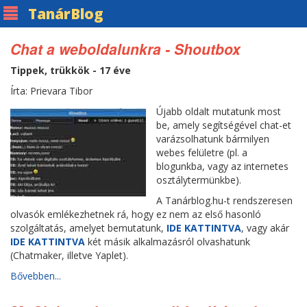
Tanár
Blog
Chat a weboldalunkra - Shoutbox
Tippek, trükkök - 17 éve
Írta: Prievara Tibor
Újabb oldalt mutatunk most
be, amely segítségével chat-et
varázsolhatunk bármilyen
webes felületre (pl. a
blogunkba, vagy az internetes
osztálytermünkbe).
A Tanárblog.hu-t rendszeresen
olvasók emlékezhetnek rá, hogy ez nem az első hasonló
szolgáltatás, amelyet bemutatunk,
IDE KATTINTVA
, vagy akár
IDE KATTINTVA
két másik alkalmazásról olvashatunk
(Chatmaker, illetve Yaplet).
Bővebben...