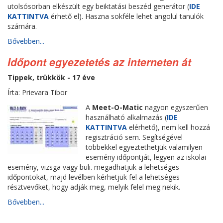
utolsósorban elkészült egy beiktatási beszéd generátor (
IDE
KATTINTVA
érhető el). Haszna sokféle lehet angolul tanulók
számára.
Bővebben...
Időpont egyezetetés az interneten át
Tippek, trükkök - 17 éve
Írta: Prievara Tibor
A
Meet-O-Matic
nagyon egyszerűen
használható alkalmazás (
IDE
KATTINTVA
elérhető), nem kell hozzá
regisztráció sem. Segítségével
többekkel egyeztethetjük valamilyen
esemény időpontját, legyen az iskolai
esemény, vizsga vagy buli. megadhatjuk a lehetséges
időpontokat, majd levélben kérhetjük fel a lehetséges
résztvevőket, hogy adják meg, melyik felel meg nekik.
Bővebben...