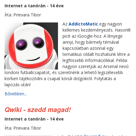
Internet a tanórán - 14 éve
Írta: Prievara Tibor
Az
AddictoMatic
egy nagyon
kellemes kezdeményezés. Hasonlít
picit az iGoogle-hoz. A lényege
annyi, hogy bármely témával
kapcsolatban azonnal egy
tematikus oldalt hozhatunk létre a
legfrissebb információkkal. Példa:
nagyon szeretjük az Arsenal nevű
londoni futballcsapatot, és szeretnénk a lehető legszélesebb
körben tájékozódni a csapat körüli dolgokról. Folytatás a
lapozás után!
Bővebben...
Qwiki - szedd magad!
Internet a tanórán - 14 éve
Írta: Prievara Tibor