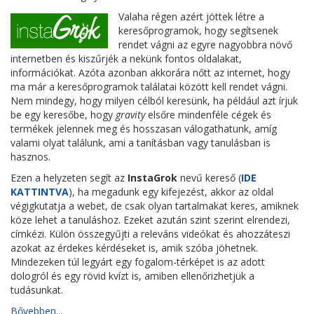
Valaha régen azért jöttek létre a
keresőprogramok, hogy segítsenek
rendet vágni az egyre nagyobbra növő
internetben és kiszűrjék a nekünk fontos oldalakat,
információkat. Azóta azonban akkorára nőtt az internet, hogy
ma már a keresőprogramok találatai között kell rendet vágni.
Nem mindegy, hogy milyen célból keresünk, ha például azt írjuk
be egy keresőbe, hogy
gravity
elsőre mindenféle cégek és
termékek jelennek meg és hosszasan válogathatunk, amíg
valami olyat találunk, ami a tanításban vagy tanulásban is
hasznos.
Ezen a helyzeten segít az
InstaGrok
nevű kereső (
IDE
KATTINTVA
), ha megadunk egy kifejezést, akkor az oldal
végigkutatja a webet, de csak olyan tartalmakat keres, amiknek
köze lehet a tanuláshoz. Ezeket azután szint szerint elrendezi,
címkézi. Külön összegyűjti a releváns videókat és ahozzáteszi
azokat az érdekes kérdéseket is, amik szóba jöhetnek.
Mindezeken túl legyárt egy fogalom-térképet is az adott
dologról és egy rövid kvízt is, amiben ellenőrizhetjük a
tudásunkat.
Bővebben...