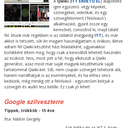
A
Qwiki
(
ITT ÉRHETŐ EL
) alapötlete
igen egyszerű: végy képeket,
szövegeket, videókat, és egy
szövegfelismerő ('felolvasó')
alkalmazást, gyúrd össze egy
keresővel, csinosítsd ki, majd tálald
fel. Írtunk már régebben is az oldalról (mégpedig
ITT
), és már
akkor is tetszett, sőt én magam használgattam is órákon, illetve
adtam fel Qwiki-készítést házi feladatként, ugyanakkor
korlátként éltem meg, hogy csak a keresőből lehetett használni
az eszközt. Nos, most jött a hír, hogy elkészült a Qwiki
generátor, azaz most már saját magunk készíthetünk saját
tartalommal Qwiki-ket. Sőt, nem csupán szöveget tehetünk alá,
hanem narrálhatjuk is az eseményeket, és ha ehhez sincs
kedvünk, még mindig ott a felolvasó - egyszerűen beírjuk a
szöveget és audió lesz belőle. Ez csak jó lehet!
Google szilveszterre
Tippek, trükkök - 15 éve
Írta: Nádori Gergely
Sok kritika éri az IKT-t, hogy