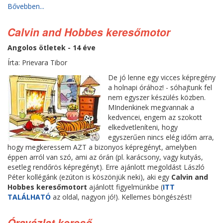
Bővebben...
Calvin and Hobbes keresőmotor
Angolos ötletek - 14 éve
Írta: Prievara Tibor
De jó lenne egy vicces képregény
a holnapi órához! - sóhajtunk fel
nem egyszer készülés közben.
MIndenkinek megvannak a
kedvencei, engem az szokott
elkedvetleníteni, hogy
egyszerűen nincs elég időm arra,
hogy megkeressem AZT a bizonyos képregényt, amelyben
éppen arról van szó, ami az órán (pl. karácsony, vagy kutyás,
esetleg rendőrös képregényt). Erre ajánlott megoldást László
Péter kollégánk (ezúton is köszönjük neki), aki egy
Calvin and
Hobbes keresőmotort
ajánlott figyelmünkbe (
ITT
TALÁLHATÓ
az oldal, nagyon jó!). Kellemes böngészést!
Óravázlat kereső