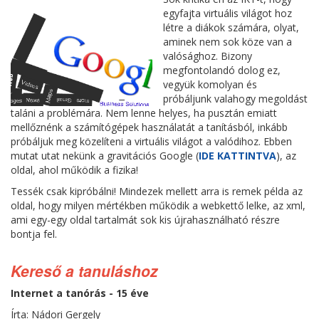
egyfajta virtuális világot hoz
létre a diákok számára, olyat,
aminek nem sok köze van a
valósághoz. Bizony
megfontolandó dolog ez,
vegyük komolyan és
próbáljunk valahogy megoldást
taláni a problémára. Nem lenne helyes, ha pusztán emiatt
mellőznénk a számítógépek használatát a tanításból, inkább
próbáljuk meg közelíteni a virtuális világot a valódihoz. Ebben
mutat utat nekünk a gravitációs Google (
IDE KATTINTVA
), az
oldal, ahol működik a fizika!
Tessék csak kipróbálni! Mindezek mellett arra is remek példa az
oldal, hogy milyen mértékben működik a webkettő lelke, az xml,
ami egy-egy oldal tartalmát sok kis újrahasználható részre
bontja fel.
Kereső a tanuláshoz
Internet a tanórás - 15 éve
Írta: Nádori Gergely