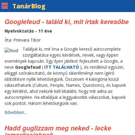
Tanár
Blog
Googlefeud - találd ki, mit írtak keresőbe
Nyelvoktatás - 11 éve
Írta: Prievara Tibor
Találjuk ki, mit írna a Google kereső autocomplete
szolgáltatása egyes kérdések, nevek, vagy éppen
események kapcsán. Egy ilyen játékot fejlesztett a Google, a
neve
Googlefeud
(
ITT TALÁLHATÓ
), és rendkívül egyszer,
eléggé szórakoztató, de könnyű sikerélményt nem ígérő
időtöltésre nyílik lehetőségünk. Összesen 4 kategória közül
választhatunk (Culture, People, Names, Questions), és kapunk
egy kérdést, ahol nekünk kell kitalálni, hogy mit adna az
autocomplete. Ha eltaláljuk a leggyakoribb válaszokat, kapunk
sok pontot. Három lehetőségünk van.
Bővebben...
Hadd guglizzam meg neked - lecke
ismerőseinknek