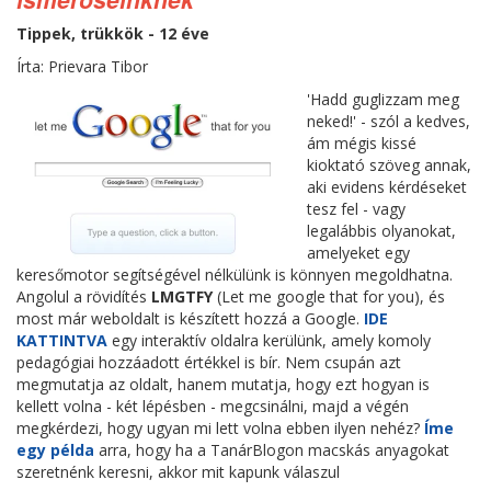
Tippek, trükkök - 12 éve
Írta: Prievara Tibor
'Hadd guglizzam meg
neked!' - szól a kedves,
ám mégis kissé
kioktató szöveg annak,
aki evidens kérdéseket
tesz fel - vagy
legalábbis olyanokat,
amelyeket egy
keresőmotor segítségével nélkülünk is könnyen megoldhatna.
Angolul a rövidítés
LMGTFY
(Let me google that for you), és
most már weboldalt is készített hozzá a Google.
IDE
KATTINTVA
egy interaktív oldalra kerülünk, amely komoly
pedagógiai hozzáadott értékkel is bír. Nem csupán azt
megmutatja az oldalt, hanem mutatja, hogy ezt hogyan is
kellett volna - két lépésben - megcsinálni, majd a végén
megkérdezi, hogy ugyan mi lett volna ebben ilyen nehéz?
Íme
egy példa
arra, hogy ha a TanárBlogon macskás anyagokat
szeretnénk keresni, akkor mit kapunk válaszul