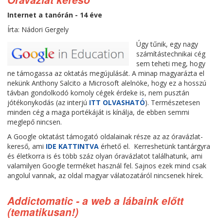
Internet a tanórán - 14 éve
Írta: Nádori Gergely
Úgy tűnik, egy nagy
számítástechnikai cég
sem teheti meg, hogy
ne támogassa az oktatás megújulását. A minap magyarázta el
nekünk Anthony Salcito a Microsoft alelnöke, hogy ez a hosszú
távban gondolkodó komoly cégek érdeke is, nem pusztán
jótékonykodás (az interjú
ITT OLVASHATÓ
). Természetesen
minden cég a maga portékáját is kínálja, de ebben semmi
meglepő nincsen.
A Google oktatást támogató oldalainak része az az óravázlat-
kereső, ami
IDE KATTINTVA
érhető el. Kerreshetünk tantárgyra
és életkorra is és több száz olyan óravázlatot találhatunk, ami
valamilyen Google terméket használ fel. Sajnos ezek mind csak
angolul vannak, az oldal magyar válatozatáról nincsenek hírek.
Addictomatic - a web a lábaink előtt
(tematikusan!)