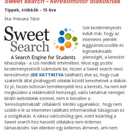
Sweet search - keresőmotor diákoknak
Tippek, trükkök - 15 éve
Írta: Prievara Tibor
Sok kezdeményezés
indult már, hogy az
internetes jelenlét
leggyümölcsözőbb és
legmarkánsabb
jelenségét, a keresést
kihasználja - a szó mindkét értelmében. Most egy pozitív
kezdeményezésről számolunk be, hiszen a Sweet search nevű
keresőmotor (
IDE KATTINTVA
található) elve az, hogy csak
szakértők által jóváhagyott oldalak között kereshetnek a diákok.
Ez jó, hiszen biztosan termékenyebb lesz a keresés, ha nem kell
megküzdeni a reklámoktól hemzsegő, valós tartalmat nemigen
kínáló weboldalak ezreivel, nem is beszélve a
'keresőoptimalizált' oldalakról. Kérdés ugyanakkor, hogy nem
szűkíti-e le az interneten található információkat túlságosan ez
a szolgáltatás. A válasz valószínűleg
igen
, ezért kizárólag a
Sweet search-höz hasonló oldalakra nem érdemes
támaszkodni. Van ellenben egy kellemes átmenet, ami nem