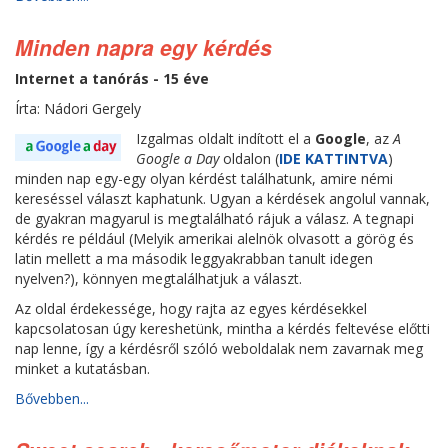
Minden napra egy kérdés
Internet a tanórás - 15 éve
Írta: Nádori Gergely
Izgalmas oldalt indított el a
Google
, az
A
Google a Day
oldalon (
IDE KATTINTVA
)
minden nap egy-egy olyan kérdést találhatunk, amire némi
kereséssel választ kaphatunk. Ugyan a kérdések angolul vannak,
de gyakran magyarul is megtalálható rájuk a válasz. A tegnapi
kérdés re például (Melyik amerikai alelnök olvasott a görög és
latin mellett a ma második leggyakrabban tanult idegen
nyelven?), könnyen megtalálhatjuk a választ.
Az oldal érdekessége, hogy rajta az egyes kérdésekkel
kapcsolatosan úgy kereshetünk, mintha a kérdés feltevése előtti
nap lenne, így a kérdésről szóló weboldalak nem zavarnak meg
minket a kutatásban.
Bővebben...