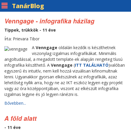
Tanár
Blog
Venngage - infografika házilag
Tippek, trükkök - 11 éve
Írta: Prievara Tibor
A
Venngage
oldalán kezdők is készíthetnek
viszonylag izgalmas infografikákat. Minimális
angoltudással, a megadott template-ek alapján rengeteg tíusú
infografika készíthető. A
Venngage
(
ITT TALÁLHATÓ
)valóban
egyszerű és intuitív, nem kell hozzá vizuálisan kifinomultnak
lenni. Ugyanakkor gyorsan elkészülnek az infografikák, azaz
lehetőség nyílik arra, hogy ne az IKT eszköz legyen egy projekt
vagy az óra középpontjában, viszont az elkészült infografika
izgalmas legyne és jó legyen ránézni is.
Bővebben...
A föld alatt
- 11 éve