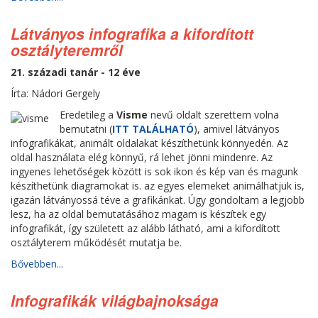
Látványos infografika a kifordított
osztályteremről
21. századi tanár - 12 éve
Írta: Nádori Gergely
Eredetileg a
Visme
nevű oldalt szerettem volna
bemutatni (
ITT TALÁLHATÓ
), amivel látványos
infografikákat, animált oldalakat készíthetünk könnyedén. Az
oldal használata elég könnyű, rá lehet jönni mindenre. Az
ingyenes lehetőségek között is sok ikon és kép van és magunk
készíthetünk diagramokat is. az egyes elemeket animálhatjuk is,
igazán látványossá téve a grafikánkat. Úgy gondoltam a legjobb
lesz, ha az oldal bemutatásához magam is készítek egy
infografikát, így született az alább látható, ami a kifordított
osztályterem működését mutatja be.
Bővebben...
Infografikák világbajnoksága