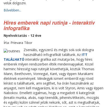
velük dolgozni.
Bővebben...
Híres emberek napi rutinja - interaktív
infografika
Nyelvoktatás - 12 éve
Írta: Prievara Tibor
Zseniális, egyszerű és mégis sok-sok dologra
használható infografikát találtunk. Az
ITT
TALÁLHATÓ
interaktív grafika azt mutatja be, hogy híres
emberek milyen rendszerben élték mindennapjaikat. Közel
harminc híresség napi rutinját követhetjük, köztük Thomas
Mann, Beethoven, Vonnegut, Kant, vagy éppen Murakami
életének eseményeit. Mindegyik ismert emberről egy rövid
leírást is találhatunk, ami segíthet, ha órán használnánk az
anyagot, nem kell magyarázni, ki is volt Styron, Amis vagy éppen
Nabokov. Emellett izgalmas, hogy a megadott 6 kategóriát
(kreatív munka, alvás, napi teendők, pihenés/étkezés, mozgás
és egyéb) külön színnel jelzik nekünk, sőt, azt is megtudhatjuk,