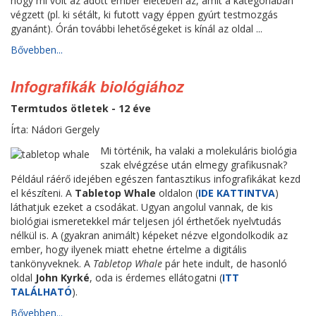
hogy mi volt az adott ember életében az, amit a kategóriában
végzett (pl. ki sétált, ki futott vagy éppen gyúrt testmozgás
gyanánt). Órán további lehetőségeket is kínál az oldal ...
Bővebben...
Infografikák biológiához
Termtudos ötletek - 12 éve
Írta: Nádori Gergely
Mi történik, ha valaki a molekuláris biológia
szak elvégzése után elmegy grafikusnak?
Például ráérő idejében egészen fantasztikus infografikákat kezd
el készíteni. A
Tabletop Whale
oldalon (
IDE KATTINTVA
)
láthatjuk ezeket a csodákat. Ugyan angolul vannak, de kis
biológiai ismeretekkel már teljesen jól érthetőek nyelvtudás
nélkül is. A (gyakran animált) képeket nézve elgondolkodik az
ember, hogy ilyenek miatt ehetne értelme a digitális
tankönyveknek. A
Tabletop Whale
pár hete indult, de hasonló
oldal
John Kyrké
, oda is érdemes ellátogatni (
ITT
TALÁLHATÓ
).
Bővebben...