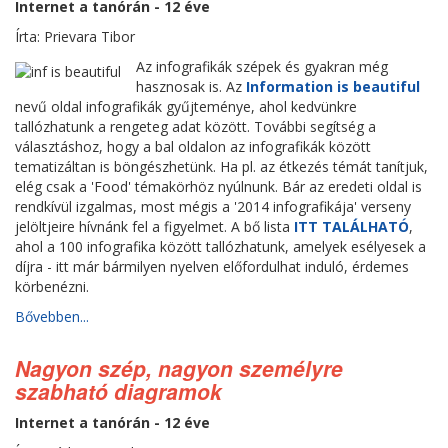
Internet a tanórán - 12 éve
Írta: Prievara Tibor
Az infografikák szépek és gyakran még
hasznosak is. Az
Information is beautiful
nevű oldal infografikák gyűjteménye, ahol kedvünkre
tallózhatunk a rengeteg adat között. További segítség a
választáshoz, hogy a bal oldalon az infografikák között
tematizáltan is böngészhetünk. Ha pl. az étkezés témát tanítjuk,
elég csak a 'Food' témakörhöz nyúlnunk. Bár az eredeti oldal is
rendkívül izgalmas, most mégis a '2014 infografikája' verseny
jelöltjeire hívnánk fel a figyelmet. A bő lista
ITT TALÁLHATÓ
,
ahol a 100 infografika között tallózhatunk, amelyek esélyesek a
díjra - itt már bármilyen nyelven előfordulhat induló, érdemes
körbenézni.
Bővebben...
Nagyon szép, nagyon személyre
szabható diagramok
Internet a tanórán - 12 éve