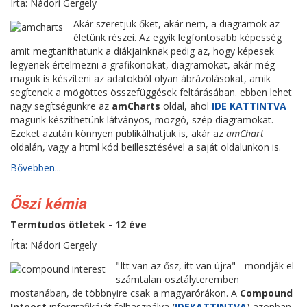
Írta: Nádori Gergely
Akár szeretjük őket, akár nem, a diagramok az
életünk részei. Az egyik legfontosabb képesség
amit megtaníthatunk a diákjainknak pedig az, hogy képesek
legyenek értelmezni a grafikonokat, diagramokat, akár még
maguk is készíteni az adatokból olyan ábrázolásokat, amik
segítenek a mögöttes összefüggések feltárásában. ebben lehet
nagy segítségünkre az
amCharts
oldal, ahol
IDE KATTINTVA
magunk készíthetünk látványos, mozgó, szép diagramokat.
Ezeket azután könnyen publikálhatjuk is, akár az
amChart
oldalán, vagy a html kód beillesztésével a saját oldalunkon is.
Bővebben...
Őszi kémia
Termtudos ötletek - 12 éve
Írta: Nádori Gergely
"Itt van az ősz, itt van újra" - mondják el
számtalan osztályteremben
mostanában, de többnyire csak a magyarórákon. A
Compound
Inteest
inforgrafikáját felhasználva (
IDEKATTINTVA
) azonban