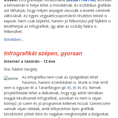
a kémiaórán is helye lehet a mondatnak. Az esztétikus grafikán
azt láthatjuk, hogy milyen anyagok okozzák a levelek színének
változását. Az egyes vegyületcsoportokról részletes leírást is
kapunk. Nem csak képként, hanem jó felbontású
pdf
fájlként is
letölthetjük az infografikát, így akár az osztály falára is
felkerülhet.
Bővebben...
Infrografikát szépen, gyorsan
Internet a tanórán - 12 éve
Írta: Nádori Gergely
Az infografika nem csak az újságokban lehet
hasznos, hanem a tanításban is. Írtunk is már erről
nem is egyszer itt a TanárBlogon (pl.
itt
,
itt
és
itt
). Remek
projektfeladat lehet a diákoknak, hogy egy adott témában
maguk készítsenek infografikát, azonban ez nem is olyan
könnyű. Jó szem és jó programok kellenek hozzá. Szerencsére
vannak olyan oldalak, amik kifejezetten ilyen grafikák
készítésére jöttek létre és nagyban megkönnyítik a dolgunkat,