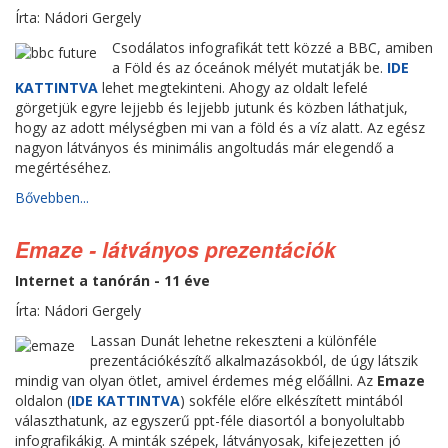
Írta: Nádori Gergely
Csodálatos infografikát tett közzé a BBC, amiben
a Föld és az óceánok mélyét mutatják be.
IDE
KATTINTVA
lehet megtekinteni. Ahogy az oldalt lefelé
görgetjük egyre lejjebb és lejjebb jutunk és közben láthatjuk,
hogy az adott mélységben mi van a föld és a víz alatt. Az egész
nagyon látványos és minimális angoltudás már elegendő a
megértéséhez.
Bővebben...
Emaze - látványos prezentációk
Internet a tanórán - 11 éve
Írta: Nádori Gergely
Lassan Dunát lehetne rekeszteni a különféle
prezentációkészítő alkalmazásokból, de úgy látszik
mindig van olyan ötlet, amivel érdemes még előállni. Az
Emaze
oldalon (
IDE KATTINTVA
) sokféle előre elkészített mintából
választhatunk, az egyszerű ppt-féle diasortól a bonyolultabb
infografikákig. A minták szépek, látványosak, kifejezetten jó