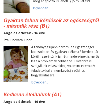
még angolozni is lehet! :) Jó mulatást!
Bővebben...
Gyakran feltett kérdések az egészségről
- második rész (B1)
Angolos ötletek - 16 éve
Írta: Prievara Tibor
A tananyag újabb három, az egészséggel
kapcsolatos és gyakran előkerülő kérdést jár
körül - szerintünk ismét mindenkinek ismerős
lesz a problémák többsége. Továbbra is
szolgálunk válaszokkal, valamint interaktív
feladatokkal a (nemkevés) szókincs
begyakorlására.
Bővebben...
Kedvenc ételitalunk (A1)
Angolos ötletek - 16 éve