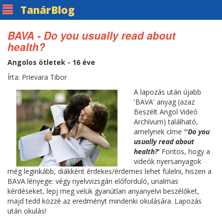
Tanár
Blog
BAVA - Do you usually read about
health?
Angolos ötletek - 16 éve
Írta: Prievara Tibor
A lapozás után újabb
'BAVA' anyag (azaz
Beszélt Angol Videó
Archívum) található,
amelynek címe
''Do you
usually read about
health?
'
Fontos, hogy a
videók nyersanyagok
még leginkább, diákként érdekes/érdemes lehet fülelni, hiszen a
BAVA lényege: végy nyelvvizsgán előforduló, unalmas
kérdéseket, lepj meg velük gyanútlan anyanyelvi beszélőket,
majd tedd közzé az eredményt mindenki okulására. Lapozás
után okulás!