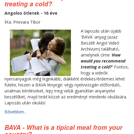
treating a cold?
Angolos ötletek - 16 éve
Írta: Prievara Tibor
A lapozás után újabb
'BAVA' anyag (azaz
Beszélt Angol Videó
Archívum) található,
amelynek címe
'
How
would you recommend
treating a cold?'
Fontos,
hogy a videók
nyersanyagok még leginkább, diákként érdekes/érdemes lehet
fülelni, hiszen a BAVA lényege: végy nyelvvizsgán előforduló,
unalmas kérdéseket, lepj meg velük gyanútlan anyanyelvi
beszélőket, majd tedd közzé az eredményt mindenki okulására.
Lapozás után okulás!
Bővebben...
BAVA - What is a tipical meal from your