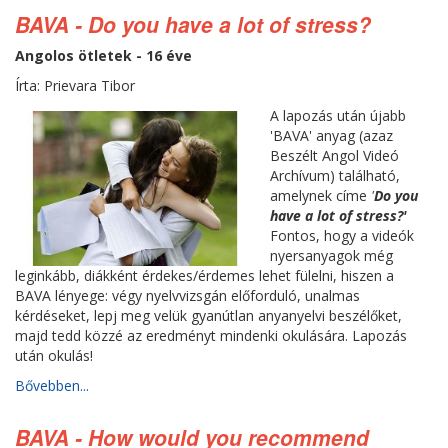
BAVA - Do you have a lot of stress?
Angolos ötletek - 16 éve
Írta: Prievara Tibor
A lapozás után újabb
'BAVA' anyag (azaz
Beszélt Angol Videó
Archívum) található,
amelynek címe
'
Do you
have a lot of stress?'
Fontos, hogy a videók
nyersanyagok még
leginkább, diákként érdekes/érdemes lehet fülelni, hiszen a
BAVA lényege: végy nyelvvizsgán előforduló, unalmas
kérdéseket, lepj meg velük gyanútlan anyanyelvi beszélőket,
majd tedd közzé az eredményt mindenki okulására. Lapozás
után okulás!
Bővebben...
BAVA - How would you recommend