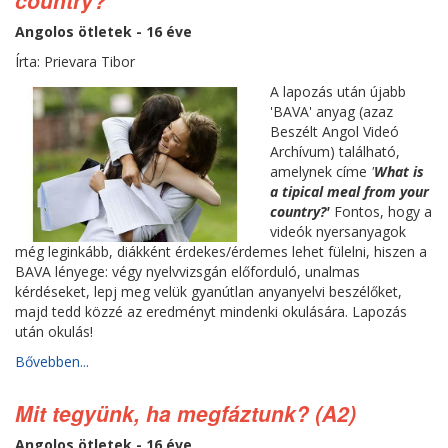
country?
Angolos ötletek - 16 éve
Írta: Prievara Tibor
A lapozás után újabb
'BAVA' anyag (azaz
Beszélt Angol Videó
Archívum) található,
amelynek címe
'
What is
a tipical meal from your
country?'
Fontos, hogy a
videók nyersanyagok
még leginkább, diákként érdekes/érdemes lehet fülelni, hiszen a
BAVA lényege: végy nyelvvizsgán előforduló, unalmas
kérdéseket, lepj meg velük gyanútlan anyanyelvi beszélőket,
majd tedd közzé az eredményt mindenki okulására. Lapozás
után okulás!
Bővebben...
Mit tegyünk, ha megfáztunk? (A2)
Angolos ötletek - 16 éve