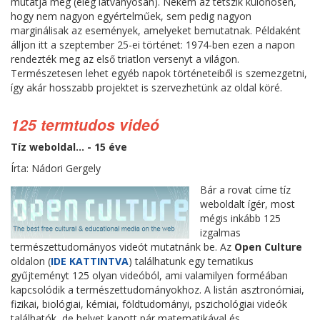
mutatja meg (elég látványosan). Nekem az tetszik különösen,
hogy nem nagyon egyértelműek, sem pedig nagyon
marginálisak az események, amelyeket bemutatnak. Példaként
álljon itt a szeptember 25-ei történet: 1974-ben ezen a napon
rendezték meg az első triatlon versenyt a világon.
Természetesen lehet egyéb napok történeteiből is szemezgetni,
így akár hosszabb projektet is szervezhetünk az oldal köré.
125 termtudos videó
Tíz weboldal... - 15 éve
Írta: Nádori Gergely
Bár a rovat címe tíz
weboldalt ígér, most
mégis inkább 125
izgalmas
természettudományos videót mutatnánk be. Az
Open Culture
oldalon (
IDE KATTINTVA
) találhatunk egy tematikus
gyűjteményt 125 olyan videóból, ami valamilyen forméában
kapcsolódik a természettudományokhoz. A listán asztronómiai,
fizikai, biológiai, kémiai, földtudományi, pszichológiai videók
találhatók, de helyet kapott pár matematikával és