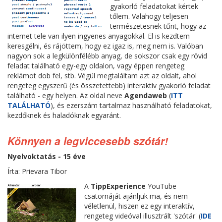
gyakorló feladatokat kértek
tőlem. Valahogy teljesen
természetesnek tűnt, hogy az
internet tele van ilyen ingyenes anyagokkal. El is kezdtem
keresgélni, és rájöttem, hogy ez igaz is, meg nem is. Valóban
nagyon sok a legkülönfélébb anyag, de sokszor csak egy rövid
feladat található egy-egy oldalon, vagy éppen rengeteg
reklámot dob fel, stb. Végül megtaláltam azt az oldalt, ahol
rengeteg egyszerű (és összetettebb) interaktív gyakorló feladat
található - egy helyen. Az oldal neve
Agendaweb
(
ITT
TALÁLHATÓ
), és ezerszám tartalmaz használható feladatokat,
kezdőknek és haladóknak egyaránt.
Könnyen a legviccesebb szótár!
Nyelvoktatás - 15 éve
Írta: Prievara Tibor
A
TippExperience
YouTube
csatornáját ajánljuk ma, és nem
véletlenül, hiszen ez egy interaktív,
rengeteg videóval illusztrált 'szótár' (
IDE