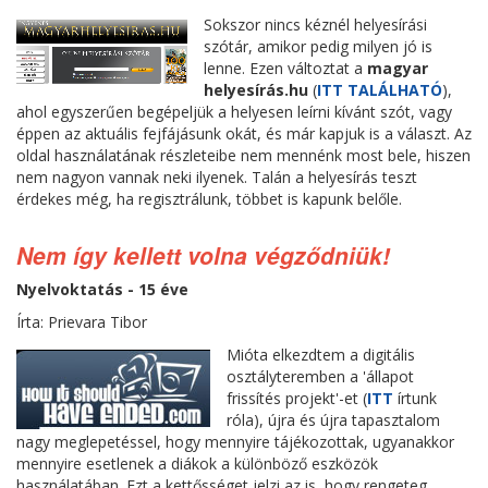
Sokszor nincs kéznél helyesírási
szótár, amikor pedig milyen jó is
lenne. Ezen változtat a
magyar
helyesírás.hu
(
ITT TALÁLHATÓ
),
ahol egyszerűen begépeljük a helyesen leírni kívánt szót, vagy
éppen az aktuális fejfájásunk okát, és már kapjuk is a választ. Az
oldal használatának részleteibe nem mennénk most bele, hiszen
nem nagyon vannak neki ilyenek. Talán a helyesírás teszt
érdekes még, ha regisztrálunk, többet is kapunk belőle.
Nem így kellett volna végződniük!
Nyelvoktatás - 15 éve
Írta: Prievara Tibor
Mióta elkezdtem a digitális
osztályteremben a 'állapot
frissítés projekt'-et (
ITT
írtunk
róla), újra és újra tapasztalom
nagy meglepetéssel, hogy mennyire tájékozottak, ugyanakkor
mennyire esetlenek a diákok a különböző eszközök
használatában. Ezt a kettősséget jelzi az is, hogy rengeteg