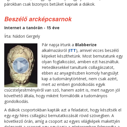
párokban csak bizonyos betűket kapnak a diákok.
Beszélő arcképcsarnok
Internet a tanórán - 15 éve
Írta: Nádori Gergely
Pár napja írtunk a
Blabberize
alkalmazásról (
ITT
), amivel vicces beszélő
képeket készíthetünk. Most bemutatunk egy
olyan foglalkozást, amiben ezt használtuk.
Hetedikesekkel tanultunk csillagászatot,
ebben az anyagrészben komoly hangsúlyt
kap a tudománytörténet, nem csak azért,
mert az emberi gondolkodás egyik
csúcsteljesítményéről van szó, hanem azért is, mert nagyon jól
követhető általa, hogy miként formálódik a tudományos
gondolkodás.
A diákok csoportokban kapták azt a feladatot, hogy készítsék el
egy-egy híres csillagász bemutatkozását rövid szövegben. A
következő órán, amíg a csoport az egyes világképek makettjén
dolgozott a csoport egy-egy tagja a gépteremben felmondta a