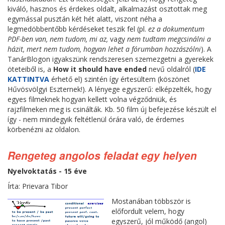
kiváló, hasznos és érdekes oldalt, alkalmazást osztottak meg
egymással pusztán két hét alatt, viszont néha a
legmedöbbentőbb kérdéseket teszik fel (pl.
ez a dokumentum
PDF-ben van, nem tudom, mi az,
vagy
nem tudtam megcsinálni a
házit, mert nem tudom, hogyan lehet a fórumban hozzászólni
). A
TanárBlogon igyakszünk rendszeresen szemezgetni a gyerekek
öteteiből is, a
How it should have ended
nevű oldalról (
IDE
KATTINTVA
érhető el) szintén így értesültem (köszönet
Hűvösvölgyi Eszternek!). A lényege egyszerű: elképzelték, hogy
egyes filmeknek hogyan kellett volna végződniük, és
rajzfilmeken meg is csinálták. Kb. 50 film új befejezése készült el
így - nem mindegyik feltétlenül órára való, de érdemes
körbenézni az oldalon.
Rengeteg angolos feladat egy helyen
Nyelvoktatás - 15 éve
Írta: Prievara Tibor
Mostanában többször is
előfordult velem, hogy
egyszerű, jól működő (angol)