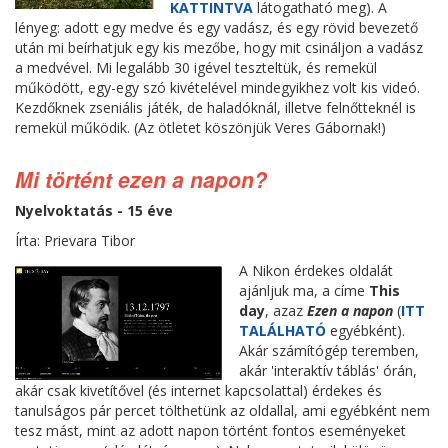
KATTINTVA
látogatható meg). A
lényeg: adott egy medve és egy vadász, és egy rövid bevezető
után mi beírhatjuk egy kis mezőbe, hogy mit csináljon a vadász
a medvével. Mi legalább 30 igével teszteltük, és remekül
működött, egy-egy szó kivételével mindegyikhez volt kis videó.
Kezdőknek zseniális játék, de haladóknál, illetve felnőtteknél is
remekül működik. (Az ötletet köszönjük Veres Gábornak!)
Mi történt ezen a napon?
Nyelvoktatás - 15 éve
Írta: Prievara Tibor
A Nikon érdekes oldalát
ajánljuk ma, a címe
This
day
, azaz
Ezen a napon
(
ITT
TALÁLHATÓ
egyébként).
Akár számítógép teremben,
akár 'interaktív táblás' órán,
akár csak kivetítővel (és internet kapcsolattal) érdekes és
tanulságos pár percet tölthetünk az oldallal, ami egyébként nem
tesz mást, mint az adott napon történt fontos eseményeket