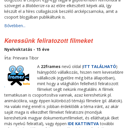
szöveget a
Blabberize
-ra az előre elkészített képek alá, így
készült el a híres csillagászok beszélő arcképcsarnoka, amit a
csoport blogjában publikáltunk is.
Bővebben...
Keressünk feliratozott filmeket
Nyelvoktatás - 15 éve
Írta: Prievara Tibor
A
22frames
nevű oldal (
ITT TALÁLHATÓ
)
hiánypótló vállalkozás, hiszen nem kevesebbre
vállalkozik (egyelőre még béta állapotban),
mint hogy a világhálón fellelhető feliratozott
filmeket segít nekünk megtalálni. A filmek
tematikusan is csoportosítva vannak, azaz kereshetünk pl.
animációkra, vagy éppen különböző témájú filmekre (pl. állatok).
Ha valaki még ennél is jobban érdeklődik a téma iránt, az akár
saját maga is elkezdhet filmeket feliratozni (mondjuk
kereshetünk magyar dokumentumfilmeket, és elláthatjuk őket
más nyelvű felirattal), vagy éppen
IDE KATTINTVA
további