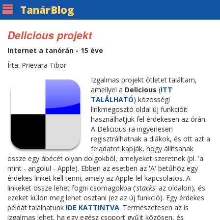
Tanár
Blog
Delicious projekt
Internet a tanórán - 15 éve
Írta: Prievara Tibor
Izgalmas projekt ötletet találtam,
amellyel a
Delicious
(
ITT
TALÁLHATÓ
) közösségi
linkmegosztó oldal új funkcióit
használhatjuk fel érdekesen az órán.
A Delicious-ra ingyenesen
regisztrálhatnak a diákok, és ott azt a
feladatot kapják, hogy állítsanak
össze egy ábécét olyan dolgokból, amelyeket szeretnek (pl. 'a'
mint - angolul - Apple). Ebben az esetben az 'A' betűhöz egy
érdekes linket kell tenni, amely az Apple-lel kapcsolatos. A
linkeket össze lehet fogni csomagokba ('
stacks
' az oldalon), és
ezeket külön meg lehet osztani (ez az új funkció). Egy érdekes
példát találhatunk
IDE KATTINTVA
. Természetesen az is
izgalmas lehet, ha egy egész csoport gyűjt közösen, és