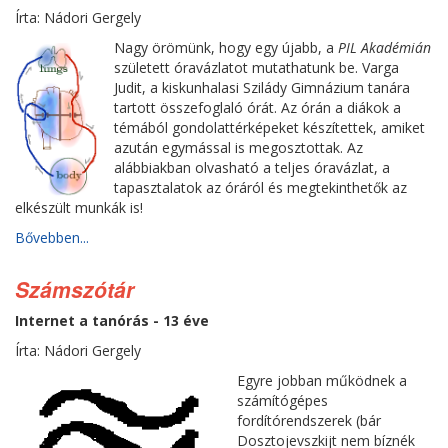
Írta: Nádori Gergely
Nagy örömünk, hogy egy újabb, a
PIL Akadémián
született óravázlatot mutathatunk be. Varga
Judit, a kiskunhalasi Szilády Gimnázium tanára
tartott összefoglaló órát. Az órán a diákok a
témából gondolattérképeket készítettek, amiket
azután egymással is megosztottak. Az
alábbiakban olvasható a teljes óravázlat, a
tapasztalatok az óráról és megtekinthetők az
elkészült munkák is!
Bővebben...
Számszótár
Internet a tanórás - 13 éve
Írta: Nádori Gergely
Egyre jobban működnek a
számítógépes
fordítórendszerek (bár
Dosztojevszkijt nem bíznék