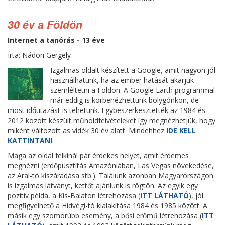
30 év a Földön
Internet a tanórás - 13 éve
Írta: Nádori Gergely
Izgalmas oldalt készített a Google, amit nagyon jól
használhatunk, ha az ember hatását akarjuk
szemléltetni a Földön. A Google Earth programmal
már eddig is körbenézhettünk bolygónkon, de
most időutazást is tehetünk. Egybeszerkesztették az 1984 és
2012 között készült műholdfelvételeket így megnézhetjük, hogy
miként változott as vidék 30 év alatt. Mindehhez
IDE KELL
KATTINTANI
.
Maga az oldal felkínál pár érdekes helyet, amit érdemes
megnézni (erdőpusztítás Amazóniában, Las Vegas növekedése,
az Aral-tó kiszáradása stb.). Találunk azonban Magyarországon
is izgalmas látványt, kettőt ajánlunk is rögtön. Az egyik egy
pozitív példa, a Kis-Balaton létrehozása (
ITT LÁTHATÓ
), jól
megfigyelhető a Hídvégi-tó kialakítása 1984 és 1985 között. A
másik egy szomorúbb esemény, a bősi erőmű létrehozása (
ITT