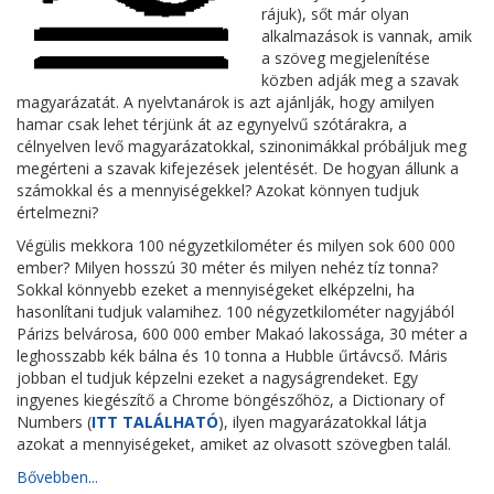
rájuk), sőt már olyan
alkalmazások is vannak, amik
a szöveg megjelenítése
közben adják meg a szavak
magyarázatát. A nyelvtanárok is azt ajánlják, hogy amilyen
hamar csak lehet térjünk át az egynyelvű szótárakra, a
célnyelven levő magyarázatokkal, szinonimákkal próbáljuk meg
megérteni a szavak kifejezések jelentését. De hogyan állunk a
számokkal és a mennyiségekkel? Azokat könnyen tudjuk
értelmezni?
Végülis mekkora 100 négyzetkilométer és milyen sok 600 000
ember? Milyen hosszú 30 méter és milyen nehéz tíz tonna?
Sokkal könnyebb ezeket a mennyiségeket elképzelni, ha
hasonlítani tudjuk valamihez. 100 négyzetkilométer nagyjából
Párizs belvárosa, 600 000 ember Makaó lakossága, 30 méter a
leghosszabb kék bálna és 10 tonna a Hubble űrtávcső. Máris
jobban el tudjuk képzelni ezeket a nagyságrendeket. Egy
ingyenes kiegészítő a Chrome böngészőhöz, a Dictionary of
Numbers (
ITT TALÁLHATÓ
), ilyen magyarázatokkal látja
azokat a mennyiségeket, amiket az olvasott szövegben talál.
Bővebben...