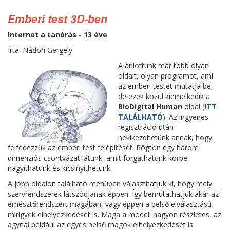
Emberi test 3D-ben
Internet a tanórás - 13 éve
Írta: Nádori Gergely
Ajánlottunk már több olyan
oldalt, olyan programot, ami
az emberi testet mutatja be,
de ezek közül kiemelkedik a
BioDigital Human
oldal (
ITT
TALÁLHATÓ
). Az ingyenes
regisztráció után
nekikezdhetünk annak, hogy
felfedezzük az emberi test felépítését. Rögtön egy három
dimenziós csontvázat látunk, amit forgathatunk körbe,
nagyíthatunk és kicsinyíthetünk.
A jobb oldalon található menüben választhatjuk ki, hogy mely
szervrendszerek látszódjanak éppen. Így bemutathatjuk akár az
emésztőrendszert magában, vagy éppen a belső elválasztású
mirigyek elhelyezkedését is. Maga a modell nagyon részletes, az
agynál például az egyes belső magok elhelyezkedését is