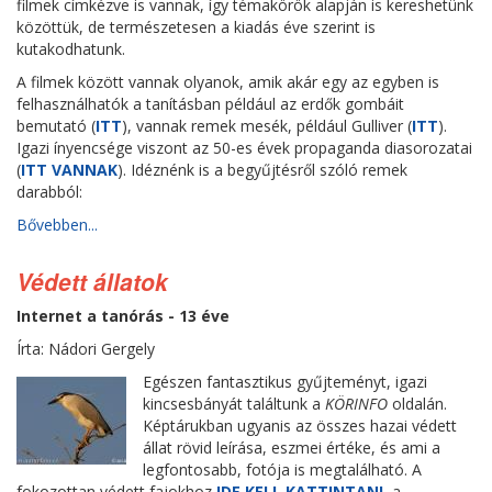
filmek címkézve is vannak, így témakörök alapján is kereshetünk
közöttük, de természetesen a kiadás éve szerint is
kutakodhatunk.
A filmek között vannak olyanok, amik akár egy az egyben is
felhasználhatók a tanításban például az erdők gombáit
bemutató (
ITT
), vannak remek mesék, például Gulliver (
ITT
).
Igazi ínyencsége viszont az 50-es évek propaganda diasorozatai
(
ITT VANNAK
). Idéznénk is a begyűjtésről szóló remek
darabból:
Bővebben...
Védett állatok
Internet a tanórás - 13 éve
Írta: Nádori Gergely
Egészen fantasztikus gyűjteményt, igazi
kincsesbányát találtunk a
KÖRINFO
oldalán.
Képtárukban ugyanis az összes hazai védett
állat rövid leírása, eszmei értéke, és ami a
legfontosabb, fotója is megtalálható. A
fokozottan védett fajokhoz
IDE KELL KATTINTANI
, a