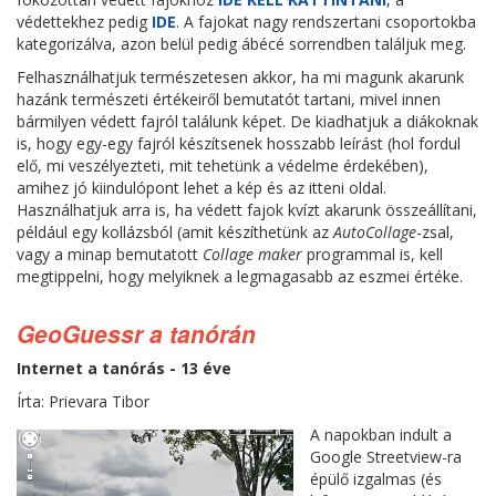
védettekhez pedig
IDE
. A fajokat nagy rendszertani csoportokba
kategorizálva, azon belül pedig ábécé sorrendben találjuk meg.
Felhasználhatjuk természetesen akkor, ha mi magunk akarunk
hazánk természeti értékeiről bemutatót tartani, mivel innen
bármilyen védett fajról találunk képet. De kiadhatjuk a diákoknak
is, hogy egy-egy fajról készítsenek hosszabb leírást (hol fordul
elő, mi veszélyezteti, mit tehetünk a védelme érdekében),
amihez jó kiindulópont lehet a kép és az itteni oldal.
Használhatjuk arra is, ha védett fajok kvízt akarunk összeállítani,
például egy kollázsból (amit készíthetünk az
AutoCollage
-zsal,
vagy a minap bemutatott
Collage maker
programmal is, kell
megtippelni, hogy melyiknek a legmagasabb az eszmei értéke.
GeoGuessr a tanórán
Internet a tanórás - 13 éve
Írta: Prievara Tibor
A napokban indult a
Google Streetview-ra
épülő izgalmas (és