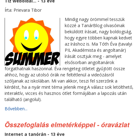
Tíz weboldal... - 13 éve
Írta: Prievara Tibor
Mindig nagy örömmel tesszük
közzé a TanárBlog olvasóinak
beküldött írásait, nagy boldogság,
hogy egyre többen kapnak kedvet
az íráshoz is. Ma Tóth Éva (tavalyi
PIL Akadémista és angoltanár)
írását osztjuk meg - amelyet
elsősorban angoltanárok
forgathatnak haszonnal. Éva rengeteg ötletet gyűjtött össze
ahhoz, hogy az utolsó órák ne feltétlenül a videózásról
szóljanak az iskolában. Mi van akkor, teszi fel szerzőnk a
kérdést, ha a nyár mint téma jelenik meg.A válasz sok letölthető,
interaktív, vicces és hasznos ötlet formájában a lapozás után
található (angolul).
Bővebben...
Összefoglalás elmetérképpel - óravázlat
Internet a tanórán - 13 éve