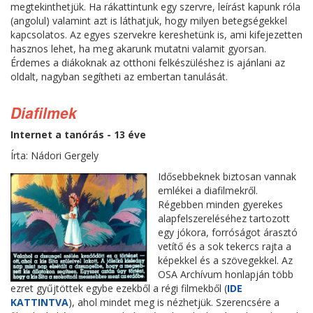
megtekinthetjük. Ha rákattintunk egy szervre, leírást kapunk róla
(angolul) valamint azt is láthatjuk, hogy milyen betegségekkel
kapcsolatos. Az egyes szervekre kereshetünk is, ami kifejezetten
hasznos lehet, ha meg akarunk mutatni valamit gyorsan.
Érdemes a diákoknak az otthoni felkészüléshez is ajánlani az
oldalt, nagyban segítheti az embertan tanulását.
Diafilmek
Internet a tanórás - 13 éve
Írta: Nádori Gergely
Idősebbeknek biztosan vannak
emlékei a diafilmekről.
Régebben minden gyerekes
alapfelszereléséhez tartozott
egy jókora, forróságot árasztó
vetítő és a sok tekercs rajta a
képekkel és a szövegekkel. Az
OSA Archívum honlapján több
ezret gyűjtöttek egybe ezekből a régi filmekből (
IDE
KATTINTVA
), ahol mindet meg is nézhetjük. Szerencsére a