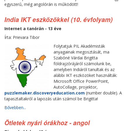
egyszerű, még angolórán is működött!
India IKT eszközökkel (10. évfolyam)
Internet a tanórán - 13 éve
Írta: Prievara Tibor
Folytatjuk PIL Akadémisták
anyagainak megosztását, ma
Szabóné Várdai Brigitta
földrajzórájáról számolunk be,
amelyben Indiáról tanultak és az
alábbi IKT eszközöket használták:
Microsoft Office PowerPoint,
AutoCollage, projektor,
puzzlemaker.discoveryeducation.com
(number double). A
tapasztaltakról a lapozás után számol be Brigitta!
Bővebben...
Ötletek nyári órákhoz - angol