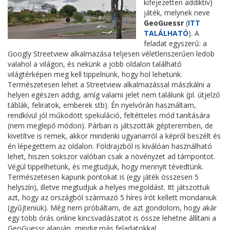
kifejezetten addiktív)
játék, melynek neve
GeoGuessr
(
ITT
TALÁLHATÓ
). A
feladat egyszerű: a
Googly Streetview alkalmazása teljesen véletlenszerűen ledob
valahol a világon, és nekünk a jobb oldalon található
világtérképen meg kell tippelnünk, hogy hol lehetünk.
Természetesen lehet a Streetview alkalmazással mászkálni a
helyen egészen addig, amíg valami jelet nem találunk (pl. útjelző
táblák, feliratok, emberek stb). Én nyelvórán használtam,
rendkívül jól működött spekuláció, feltétteles mód tanítására
(nem meglepő módon). Párban is játszották gépteremben, de
kivetítve is remek, akkor mindenki ugyanarról a képről beszélt és
én lépegettem az oldalon. Földrajzból is kiválóan használható
lehet, hiszen sokszor valóban csak a növényzet ad támpontot.
Végül tippelhetünk, és megtudjuk, hogy mennyit tévedtünk.
Természetesen kapunk pontokat is (egy játék összesen 5
helyszín), illetve megtudjuk a helyes megoldást. Itt játszottuk
azt, hogy az országból származó 5 híres írót kellett mondaniuk
(gyűjteniük). Még nem próbáltam, de azt gondolom, hogy akár
egy több órás online kincsvadászatot is össze lehetne állítani a
GeoGuessr alapján, mindig más feladatokkal.