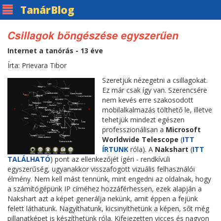
Tanár
Blog
Csillagok böngészése egyszerűen
Internet a tanórás - 13 éve
Írta: Prievara Tibor
Szeretjük nézegetni a csillagokat.
Ez már csak így van. Szerencsére
nem kevés erre szakosodott
mobilalkalmazás tölthető le, illetve
tehetjük mindezt egészen
professzionálisan a
Microsoft
Worldwide Telescope
(
ITT
ÍRTUNK
róla). A
Nakshart
(
ITT
TALÁLHATÓ
) pont az ellenkezőjét ígéri - rendkívüli
egyszerűség, ugyanakkor visszafogott vizuális felhasználói
élmény. Nem kell mást tennünk, mint engedni az oldalnak, hogy
a számítógépünk IP címéhez hozzáférhessen, ezek alapján a
Nakshart azt a képet generálja nekünk, amit éppen a fejünk
felett láthatunk. Nagyíthatunk, kicsinyíthetünk a képen, sőt még
pillanatképet is készíthetünk róla. Kifejezetten vicces és nagyon