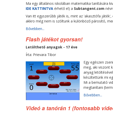
Ma egy általános iskolában matematika tanítására ki
IDE KATTINTVA
érhető el) a
Subtangent.com
névr
Van itt egyszerűbb játék is, mint az 'akasztófa játék'
akkro még nem is szóltunk a különböző párosító, me
Bővebben...
Flash játékot gyorsan!
Letölthető anyagok - 17 éve
Írta: Prievara Tibor
Egy egészen zseni
meg, aki viszont 
anyag letöltésével
készítettünk mi eg
Mi a bemutató vi
megtanítani (term
Bővebben...
Videó a tanórán 1 (fontosabb vid