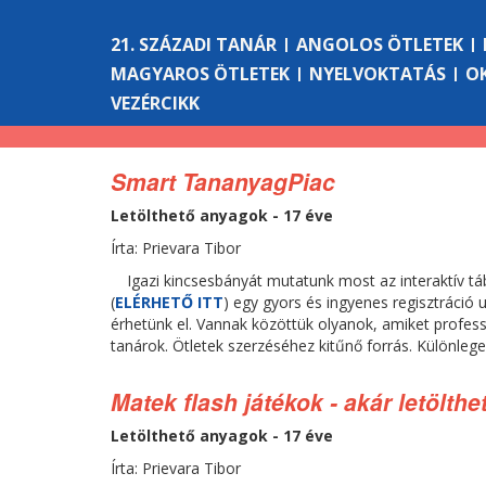
21. SZÁZADI TANÁR
ANGOLOS ÖTLETEK
MAGYAROS ÖTLETEK
NYELVOKTATÁS
O
VEZÉRCIKK
Smart TananyagPiac
Letölthető anyagok - 17 éve
Írta: Prievara Tibor
Igazi kincsesbányát mutatunk most az interaktív t
(
ELÉRHETŐ ITT
) egy gyors és ingyenes regisztráció u
érhetünk el. Vannak közöttük olyanok, amiket professz
tanárok. Ötletek szerzéséhez kitűnő forrás. Különlege
Matek flash játékok - akár letölthe
Letölthető anyagok - 17 éve
Írta: Prievara Tibor