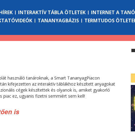
HÍREK
INTERAKTÍV TÁBLA ÖTLETEK
INTERNET A TAN
KTATÓVIDEÓK
TANANYAGBÁZIS
TERMTUDOS ÖTLETE
áblát használó tanároknak, a Smart TananyagPiacon
tán kifejezetten az interaktív táblákhoz készített anyagokat
ionális cégek készítettek és olyanok is, amiket gyakorló
s piac ez, ugyanis fizetni semmiért sem kell!
tően is