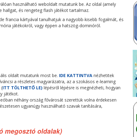
válóan használható weboldalt mutatunk be. Az oldal (amely
e hallgat, és rengeteg flash játékot tartalmaz.
, de francia kártyával tanulhatjuk a nagyobb-kisebb fogalmát, és
mória játékokról, vagy éppen a hatszög-dominóról.
ális oldalt mutatunk most be.
IDE KATTINTVA
nézhetitek
kíváncsi a részletes magyarázatra, az a szokásos e-learning
 (
ITT TÖLTHETŐ LE)
lépésről lépésre is megnézheti, hogyan
y játékot.
deóban néhány ország fővárosát szerettük volna érdekesen
észetesen ugyanúgy használható szavak tanítására,
eó megosztó oldalak)