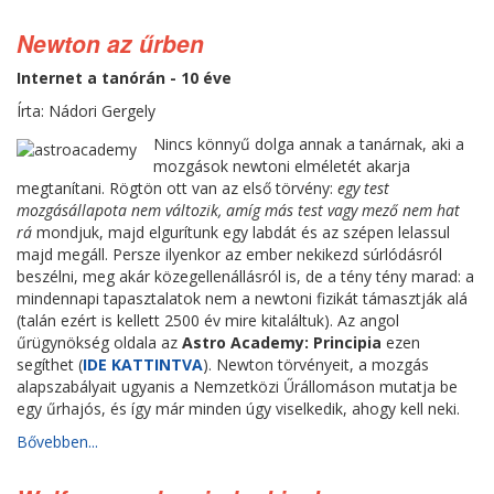
Newton az űrben
Internet a tanórán - 10 éve
Írta: Nádori Gergely
Nincs könnyű dolga annak a tanárnak, aki a
mozgások newtoni elméletét akarja
megtanítani. Rögtön ott van az első törvény:
egy test
mozgásállapota nem változik, amíg más test vagy mező nem hat
rá
mondjuk, majd elgurítunk egy labdát és az szépen lelassul
majd megáll. Persze ilyenkor az ember nekikezd súrlódásról
beszélni, meg akár közegellenállásról is, de a tény tény marad: a
mindennapi tapasztalatok nem a newtoni fizikát támasztják alá
(talán ezért is kellett 2500 év mire kitaláltuk). Az angol
űrügynökség oldala az
Astro Academy: Principia
ezen
segíthet (
IDE KATTINTVA
). Newton törvényeit, a mozgás
alapszabályait ugyanis a Nemzetközi Űrállomáson mutatja be
egy űrhajós, és így már minden úgy viselkedik, ahogy kell neki.
Bővebben...