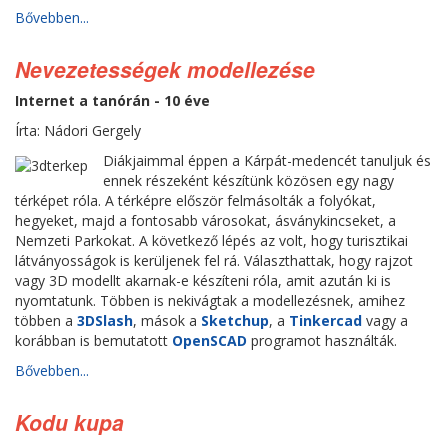
Bővebben...
Nevezetességek modellezése
Internet a tanórán - 10 éve
Írta: Nádori Gergely
Diákjaimmal éppen a Kárpát-medencét tanuljuk és
ennek részeként készítünk közösen egy nagy
térképet róla. A térképre először felmásolták a folyókat,
hegyeket, majd a fontosabb városokat, ásványkincseket, a
Nemzeti Parkokat. A következő lépés az volt, hogy turisztikai
látványosságok is kerüljenek fel rá. Választhattak, hogy rajzot
vagy 3D modellt akarnak-e készíteni róla, amit azután ki is
nyomtatunk. Többen is nekivágtak a modellezésnek, amihez
többen a
3DSlash
, mások a
Sketchup
, a
Tinkercad
vagy a
korábban is bemutatott
OpenSCAD
programot használták.
Bővebben...
Kodu kupa