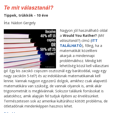
Te mit választanál?
Tippek, trükkök - 10 éve
Írta: Nádori Gergely
Nagyon jól használható oldal
a
Would You Rather?
(
Mit
választanál?
) című (
ITT
TALÁLHATÓ
), főleg, ha a
matematikát közelíteni
akarjuk a mindennapi
problémákhoz. Mindig két
lehetőség közül kell választani
(pl: Egy kis zacskó csipszen osztoznál egy barátoddal, vagy egy
nagy zacskón 5-tel?) és az indoklásnak matematikainak kell
lennie. Vannak nagyon egyszerű dolgok, amikhez csak alapvető
matematikára van szükség, de vannak olyanok is, amik akár
trigonometriát is megkívánnak. Sokszor találunk forrásokat is
adatokhoz, amik alapján fel tudjuk építeni az érvelésünket.
Természetesen sok az amerikai kultúrához kötött probléma, de
ötletadónak mindenképpen hasznos lehet.