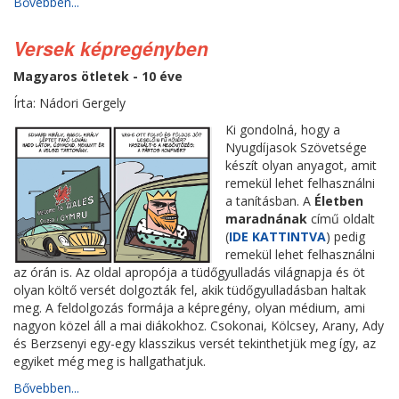
Bővebben...
Versek képregényben
Magyaros ötletek - 10 éve
Írta: Nádori Gergely
Ki gondolná, hogy a
Nyugdíjasok Szövetsége
készít olyan anyagot, amit
remekül lehet felhasználni
a tanításban. A
Életben
maradnának
című oldalt
(
IDE KATTINTVA
) pedig
remekül lehet felhasználni
az órán is. Az oldal apropója a tüdőgyulladás világnapja és öt
olyan költő versét dolgozták fel, akik tüdőgyulladásban haltak
meg. A feldolgozás formája a képregény, olyan médium, ami
nagyon közel áll a mai diákokhoz. Csokonai, Kölcsey, Arany, Ady
és Berzsenyi egy-egy klasszikus versét tekinthetjük meg így, az
egyiket még meg is hallgathatjuk.
Bővebben...