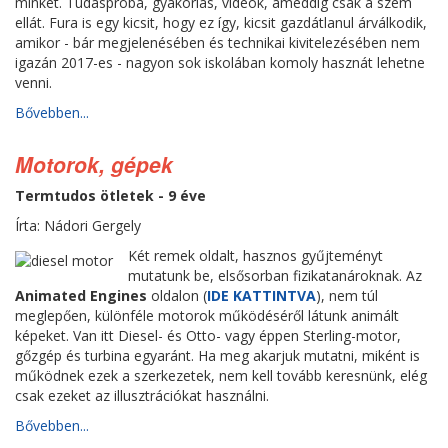
minket. Tudáspróba, gyakorlás, videók, ameddig csak a szem
ellát. Fura is egy kicsit, hogy ez így, kicsit gazdátlanul árválkodik,
amikor - bár megjelenésében és technikai kivitelezésében nem
igazán 2017-es - nagyon sok iskolában komoly hasznát lehetne
venni.
Bővebben...
Motorok, gépek
Termtudos ötletek - 9 éve
Írta: Nádori Gergely
Két remek oldalt, hasznos gyűjteményt
mutatunk be, elsősorban fizikatanároknak. Az
Animated Engines
oldalon (
IDE KATTINTVA
), nem túl
meglepően, különféle motorok működéséről látunk animált
képeket. Van itt Diesel- és Otto- vagy éppen Sterling-motor,
gőzgép és turbina egyaránt. Ha meg akarjuk mutatni, miként is
működnek ezek a szerkezetek, nem kell tovább keresnünk, elég
csak ezeket az illusztrációkat használni.
Bővebben...