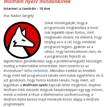
Wolfram nyelv mindenkinek
Internet a tanórán - 10 éve
Írta: Nádori Gergely
Sokat mondogatják, hogy a
programozás megtanulása a most
már legalább olyan fontos, mint
megtanulni olvasni. Ha előkerül, hogy
tényleg az-e a cél, hogy mindenki
prograozó legyen, gyakran az a
válasz, hogy természetesen nem, de
a programozás fejleszti az
algoritmikus gondolkodást vagy a problémamegoldó készséget,
esetleg a matematikai ismereteket. Nem ismerős ez az
érvrendszer?
Néha melléütök.
Miközben ezekkel az érvekkel,
hogy miért kell programozni tanulni nem tudok egyetérteni, én is
azt gondolom, hogy fontos kódolni tanulni, hogy miért, azt
legjobban a
Wolfram nyelv
kapcsán lehet megérteni. Stephen
Wolfram több évtizede dolgozik tulajdonképpen egy agy művön,
ennek a műnek a része a
Mathematica
szoftvercsomag, a
Wolfram Alpha
kereső majd mindezek közös alapja a
Wolfram
programnyelv
.