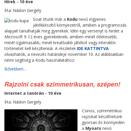
Hírek - 10 éve
Írta: Nádori Gergely
Soat írtunk már a
Kodu
nevű ingyenes
játékkészítő környezetről, amiben a programozás
alapjait tanulhatják meg gyerekek. Idén egy versenyt is hirdet a
Microsoft 9-12 éves gyerekeknek, amiben minél ötletesebb,
minél izgalmasabb, minél kreatívabb játékot vagy interaktív
történetet kell készíteniük. A részletek
IDE KATTINTVA
olvashatók, a nevezés határideje november 10. Az alábbiakban
némi segítség a Kodu használatához:
Bővebben...
Rajzolni csak szimmetrikusan, szépen!
Internet a tanórán - 10 éve
Írta: Nádori Gergely
Csinos, szimmetrikus
rajzokat készíthetünk
gyorsan és könnyedén
a
Myoats
nevű