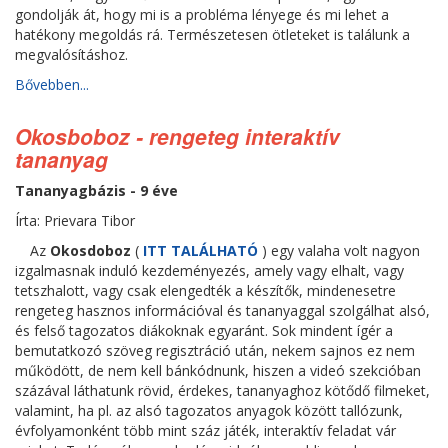
gondolják át, hogy mi is a probléma lényege és mi lehet a
hatékony megoldás rá. Természetesen ötleteket is találunk a
megvalósításhoz.
Bővebben...
Okosboboz - rengeteg interaktív
tananyag
Tananyagbázis - 9 éve
Írta: Prievara Tibor
Az
Okosdoboz
(
ITT TALÁLHATÓ
) egy valaha volt nagyon
izgalmasnak induló kezdeményezés, amely vagy elhalt, vagy
tetszhalott, vagy csak elengedték a készítők, mindenesetre
rengeteg hasznos információval és tananyaggal szolgálhat alsó,
és felső tagozatos diákoknak egyaránt. Sok mindent ígér a
bemutatkozó szöveg regisztráció után, nekem sajnos ez nem
működött, de nem kell bánkódnunk, hiszen a videó szekcióban
százával láthatunk rövid, érdekes, tananyaghoz kötődő filmeket,
valamint, ha pl. az alsó tagozatos anyagok között tallózunk,
évfolyamonként több mint száz játék, interaktív feladat vár