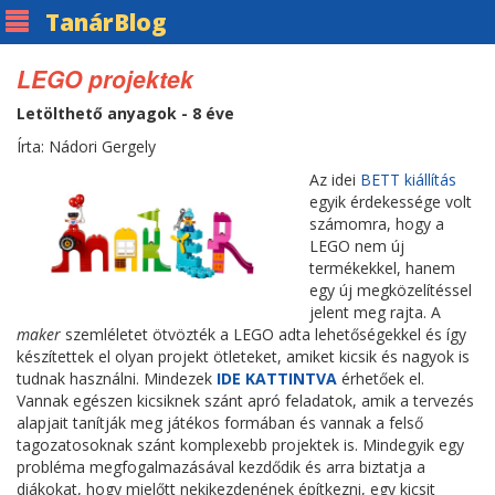
Tanár
Blog
LEGO projektek
Letölthető anyagok - 8 éve
Írta: Nádori Gergely
Az idei
BETT kiállítás
egyik érdekessége volt
számomra, hogy a
LEGO nem új
termékekkel, hanem
egy új megközelítéssel
jelent meg rajta. A
maker
szemléletet ötvözték a LEGO adta lehetőségekkel és így
készítettek el olyan projekt ötleteket, amiket kicsik és nagyok is
tudnak használni. Mindezek
IDE KATTINTVA
érhetőek el.
Vannak egészen kicsiknek szánt apró feladatok, amik a tervezés
alapjait tanítják meg játékos formában és vannak a felső
tagozatosoknak szánt komplexebb projektek is. Mindegyik egy
probléma megfogalmazásával kezdődik és arra biztatja a
diákokat, hogy mielőtt nekikezdenének építkezni, egy kicsit