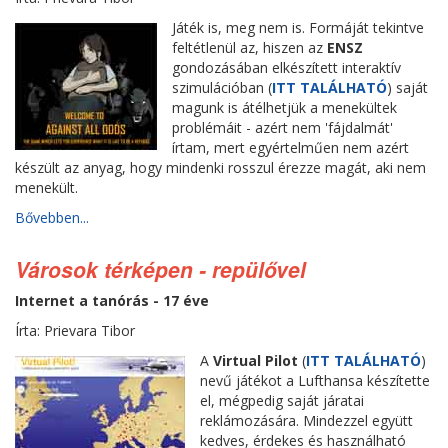
Játék is, meg nem is. Formáját tekintve
feltétlenül az, hiszen az
ENSZ
gondozásában elkészített interaktív
szimulációban (
ITT TALÁLHATÓ
) saját
magunk is átélhetjük a menekültek
problémáit - azért nem 'fájdalmát'
írtam, mert egyértelműen nem azért
készült az anyag, hogy mindenki rosszul érezze magát, aki nem
menekült.
Bővebben...
Városok térképen - repülővel
Internet a tanórás - 17 éve
Írta: Prievara Tibor
A
Virtual Pilot
(
ITT TALÁLHATÓ
)
nevű játékot a Lufthansa készítette
el, mégpedig saját járatai
reklámozására. Mindezzel együtt
kedves, érdekes és használható