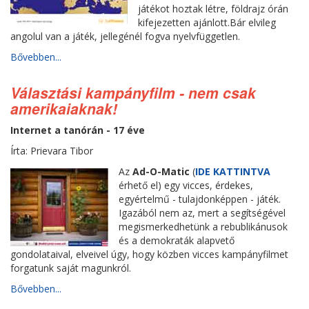
játékot hoztak létre, földrajz órán
kifejezetten ajánlott.Bár elvileg
angolul van a játék, jellegénél fogva nyelvfüggetlen.
Bővebben...
Választási kampányfilm - nem csak
amerikaiaknak!
Internet a tanórán - 17 éve
Írta: Prievara Tibor
Az
Ad-O-Matic
(
IDE KATTINTVA
érhető el) egy vicces, érdekes,
egyértelmű - tulajdonképpen - játék.
Igazából nem az, mert a segítségével
megismerkedhetünk a rebublikánusok
és a demokraták alapvető
gondolataival, elveivel úgy, hogy közben vicces kampányfilmet
forgatunk saját magunkról.
Bővebben...