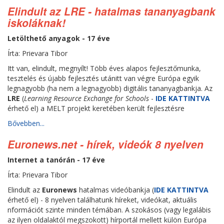
Elindult az LRE - hatalmas tananyagbank
iskoláknak!
Letölthető anyagok - 17 éve
Írta: Prievara Tibor
Itt van, elindult, megnyílt! Több éves alapos fejlesztőmunka,
tesztelés és újabb fejlesztés utánitt van végre Európa egyik
legnagyobb (ha nem a legnagyobb) digitális tananyagbankja. Az
LRE
(
Learning Resource Exchange for Schools
-
IDE KATTINTVA
érhető el) a MELT projekt keretében került fejlesztésre
Bővebben...
Euronews.net - hírek, videók 8 nyelven
Internet a tanórán - 17 éve
Írta: Prievara Tibor
Elindult az
Euronews
hatalmas videóbankja (
IDE KATTINTVA
érhető el) - 8 nyelven találhatunk híreket, videókat, aktuális
nformációt szinte minden témában. A szokásos (vagy legalábis
az ilyen oldalaktól megszokott) hírportál mellett külön Európa