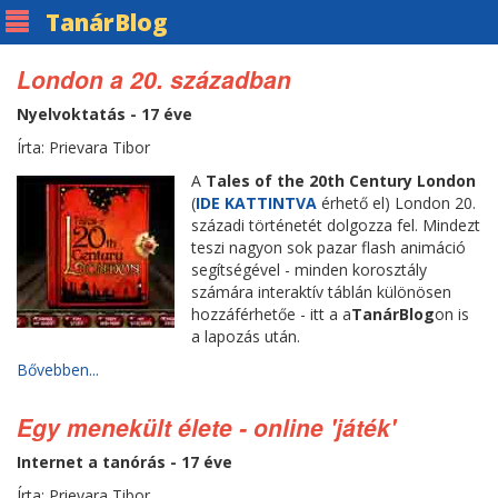
Tanár
Blog
London a 20. században
Nyelvoktatás - 17 éve
Írta: Prievara Tibor
A
Tales of the 20th Century London
(
IDE KATTINTVA
érhető el) London 20.
századi történetét dolgozza fel. Mindezt
teszi nagyon sok pazar flash animáció
segítségével - minden korosztály
számára interaktív táblán különösen
hozzáférhetőe - itt a a
TanárBlog
on is
a lapozás után.
Bővebben...
Egy menekült élete - online 'játék'
Internet a tanórás - 17 éve
Írta: Prievara Tibor