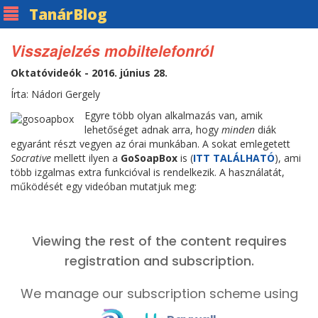
Tanár
Blog
Visszajelzés mobiltelefonról
Oktatóvideók - 2016. június 28.
Írta: Nádori Gergely
Egyre több olyan alkalmazás van, amik
lehetőséget adnak arra, hogy
minden
diák
egyaránt részt vegyen az órai munkában. A sokat emlegetett
Socrative
mellett ilyen a
GoSoapBox
is (
ITT TALÁLHATÓ
), ami
több izgalmas extra funkcióval is rendelkezik. A használatát,
működését egy videóban mutatjuk meg: