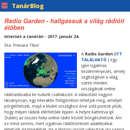
Tanár
Blog
Radio Garden - hallgassuk a világ rádióit
élőben
Internet a tanórán - 2017. január 24.
Írta: Prievara Tibor
A
Radio Garden
(
ITT
TALÁLHATÓ
) egy
igen izgalmas
kezdeményezés, amely
segítségével a világ
szinte minden
országának online
rádióadásaiba be tudunk csatlakozni. A választást nagyon
látványosan, egy interaktív földgömbön tehetjük meg, amelyet
pörgethetünk, majd a kívánt országhoz érve zöld pontok jelzik,
hogy milyen rádiók elérhetőek éppen. A helyre kattintva (pl.
Dublin) az összes helyi online rádió között böngészhetünk. Ám
ez mind semmi, mert izgalmas rádiótörténeti adalékokkal
lehetünk gazdagabbak, ha a History opciót választjuk (ez sajnos