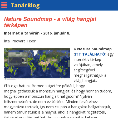
Tanár
Blog
Nature Soundmap - a világ hangjai
térképen
Internet a tanórán - 2016. január 8.
Írta: Prievara Tibor
A
Nature Soundmap
(
ITT TALÁLHATÓ
) egy
interaktív térkép
valójában, amely
segítségével
meghallgathatjuk a
világ hangjait.
Ellátogathatunk Borneo szigetére például, hogy
meghallgathassuk a monszun hangjait. és hogy honnan tudom,
hogy éppen a monszun hangjait hallgatom? Nyilván
felismerhetném, de nem ez történt. Minden felvételhez
magyarázat tartozik, így nem csupán a hangokat hallgathatjuk,
hanem tanulhatunk is a helyről, ahol a hangokat rögzítették,
illetve elmondják nekünk, hogy pontosan mit is kellene