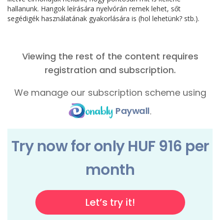
hallanunk. Hangok leírására nyelvórán remek lehet, sőt
segédigék használatának gyakorlására is (hol lehetünk? stb.).