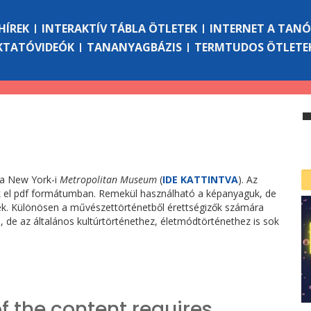
HÍREK
INTERAKTÍV TÁBLA ÖTLETEK
INTERNET A TAN
KTATÓVIDEÓK
TANANYAGBÁZIS
TERMTUDOS ÖTLETE
 a New York-i
Metropolitan Museum
(
IDE KATTINTVA
). Az
tők el pdf formátumban. Remekül használható a képanyaguk, de
k. Különösen a művészettörténetből érettségizők számára
 de az általános kultúrtörténethez, életmódtörténethez is sok