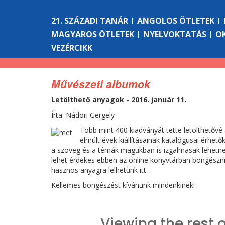
21. SZÁZADI TANÁR
ANGOLOS ÖTLETEK
MAGYAROS ÖTLETEK
NYELVOKTATÁS
O
VEZÉRCIKK
Művészeti albumok
Letölthető anyagok - 2016. január 11.
Írta: Nádori Gergely
Több mint 400 kiadványát tette letölthetővé
elmúlt évek kiállításainak katalógusai érhe
a szöveg és a témák magukban is izgalmasak lehetne
lehet érdekes ebben az online könyvtárban böngészni,
hasznos anyagra lelhetünk itt.
Kellemes böngészést kívánunk mindenkinek!