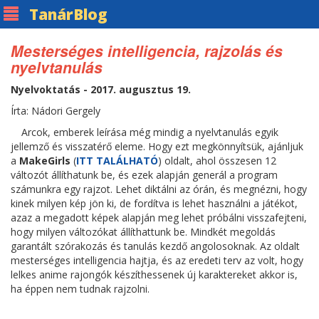
Tanár
Blog
Mesterséges intelligencia, rajzolás és
nyelvtanulás
Nyelvoktatás - 2017. augusztus 19.
Írta: Nádori Gergely
Arcok, emberek leírása még mindig a nyelvtanulás egyik
jellemző és visszatérő eleme. Hogy ezt megkönnyítsük, ajánljuk
a
MakeGirls
(
ITT TALÁLHATÓ
) oldalt, ahol összesen 12
változót állíthatunk be, és ezek alapján generál a program
számunkra egy rajzot. Lehet diktálni az órán, és megnézni, hogy
kinek milyen kép jön ki, de fordítva is lehet használni a játékot,
azaz a megadott képek alapján meg lehet próbálni visszafejteni,
hogy milyen változókat állíthattunk be. Mindkét megoldás
garantált szórakozás és tanulás kezdő angolosoknak. Az oldalt
mesterséges intelligencia hajtja, és az eredeti terv az volt, hogy
lelkes anime rajongók készíthessenek új karaktereket akkor is,
ha éppen nem tudnak rajzolni.