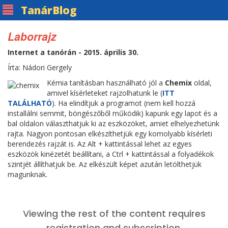
Tanár
Blog
Laborrajz
Internet a tanórán - 2015. április 30.
Írta: Nádori Gergely
Kémia tanításban használható jól a
Chemix
oldal,
amivel kísérleteket rajzolhatunk le (
ITT
TALÁLHATÓ
). Ha elindítjuk a programot (nem kell hozzá
installálni semmit, böngészőből működik) kapunk egy lapot és a
bal oldalon választhatjuk ki az eszközöket, amiet elhelyezhetünk
rajta. Nagyon pontosan elkészíthetjük egy komolyabb kísérleti
berendezés rajzát is. Az Alt + kattintással lehet az egyes
eszközök kinézetét beállítani, a Ctrl + kattintással a folyadékok
szintjét állíthatjuk be. Az elkészült képet azután letölthetjük
magunknak.