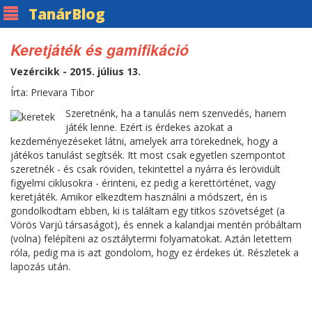
Tanár
Blog
Keretjáték és gamifikáció
Vezércikk - 2015. július 13.
Írta: Prievara Tibor
Szeretnénk, ha a tanulás nem szenvedés, hanem
játék lenne. Ezért is érdekes azokat a
kezdeményezéseket látni, amelyek arra törekednek, hogy a
játékos tanulást segítsék. Itt most csak egyetlen szempontot
szeretnék - és csak röviden, tekintettel a nyárra és lerövidült
figyelmi ciklusokra - érinteni, ez pedig a kerettörténet, vagy
keretjáték. Amikor elkezdtem használni a módszert, én is
gondolkodtam ebben, ki is találtam egy titkos szövetséget (a
Vörös Varjú társaságot), és ennek a kalandjai mentén próbáltam
(volna) felépíteni az osztálytermi folyamatokat. Aztán letettem
róla, pedig ma is azt gondolom, hogy ez érdekes út. Részletek a
lapozás után.