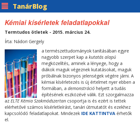
Tanár
Blog
Kémiai kísérletek feladatlapokkal
Termtudos ötletek - 2015. március 24.
Írta: Nádori Gergely
a természettudományok tanításában egyre
nagyobb szerpet kap a
kutatás alapú
megközelítés, aminek a lényege, hogy a
diákok maguk végeznek kutatásokat, maguk
próbálnak bizonyos jelenségek végére járni. A
kémiai kísérletezés is új értelmet nyer ebben a
formában, a
demonstráció
helyett a tudás
építésének eszközévé válik. Ezt szorgalmazza
az
ELTE Kémia Szakmódszertan
csoportja is és ezért is tettek
elérhetővé számos kísérletleírást, tanári útmutatót és ezekhez
kapcsolódó feladatlapokat. Mindezek
IDE KATTINTVA
érhetők
el.