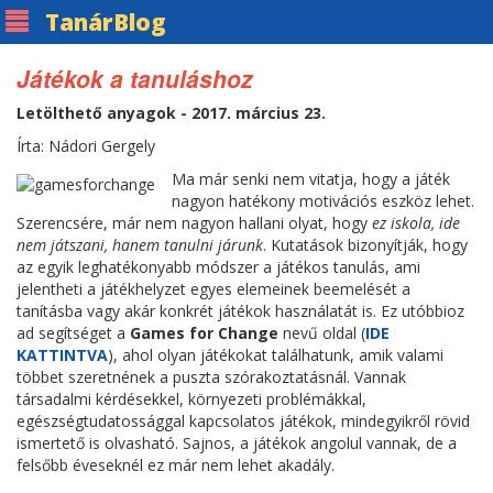
Tanár
Blog
Játékok a tanuláshoz
Letölthető anyagok - 2017. március 23.
Írta: Nádori Gergely
Ma már senki nem vitatja, hogy a játék
nagyon hatékony motivációs eszköz lehet.
Szerencsére, már nem nagyon hallani olyat, hogy
ez iskola, ide
nem játszani, hanem tanulni járunk
. Kutatások bizonyítják, hogy
az egyik leghatékonyabb módszer a játékos tanulás, ami
jelentheti a játékhelyzet egyes elemeinek beemelését a
tanításba vagy akár konkrét játékok használatát is. Ez utóbbioz
ad segítséget a
Games for Change
nevű oldal (
IDE
KATTINTVA
), ahol olyan játékokat találhatunk, amik valami
többet szeretnének a puszta szórakoztatásnál. Vannak
társadalmi kérdésekkel, környezeti problémákkal,
egészségtudatossággal kapcsolatos játékok, mindegyikről rövid
ismertető is olvasható. Sajnos, a játékok angolul vannak, de a
felsőbb éveseknél ez már nem lehet akadály.