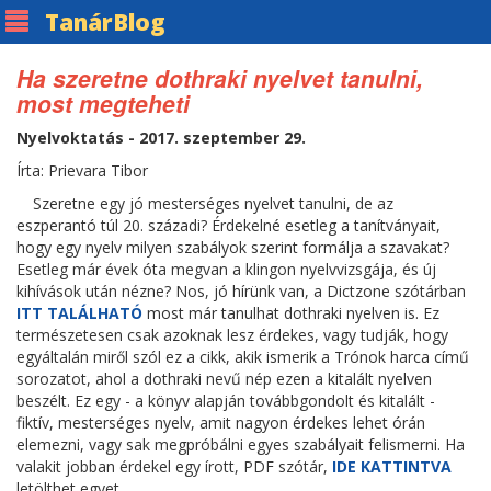
Tanár
Blog
Ha szeretne dothraki nyelvet tanulni,
most megteheti
Nyelvoktatás - 2017. szeptember 29.
Írta: Prievara Tibor
Szeretne egy jó mesterséges nyelvet tanulni, de az
eszperantó túl 20. századi? Érdekelné esetleg a tanítványait,
hogy egy nyelv milyen szabályok szerint formálja a szavakat?
Esetleg már évek óta megvan a klingon nyelvvizsgája, és új
kihívások után nézne? Nos, jó hírünk van, a Dictzone szótárban
ITT TALÁLHATÓ
most már tanulhat dothraki nyelven is. Ez
természetesen csak azoknak lesz érdekes, vagy tudják, hogy
egyáltalán miről szól ez a cikk, akik ismerik a Trónok harca című
sorozatot, ahol a dothraki nevű nép ezen a kitalált nyelven
beszélt. Ez egy - a könyv alapján továbbgondolt és kitalált -
fiktív, mesterséges nyelv, amit nagyon érdekes lehet órán
elemezni, vagy sak megpróbálni egyes szabályait felismerni. Ha
valakit jobban érdekel egy írott, PDF szótár,
IDE KATTINTVA
letölthet egyet.