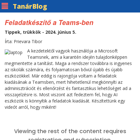
Tanár
Blog
Feladatkészítő a Teams-ben
Tippek, trükkök - 2024. június 5.
Írta: Prievara Tibor
A kezdetektől vagyok használója a Microsoft
Teamsnek, ami a karantén idején tulajdonképpen
megmentette a tanítást. Maga a rendszer továbbra is ingyenes
az iskolák számára, és folyamatosan bővül újabb és újabb
eszközökkel. Már eddig is rajongója voltam a feladatok
kiadásának a Teamsben, mert hihetetlenül megkönnyíti az
adminisztrációt és ellenőrzést és fantasztikus lehetőséget ad a
visszajelzésre is. Most viszont azt fedeztem fel, hogy AI
eszközök is könnyítik a feladatok kiadását. Készítettünk egy
videót arról, hogy miként!