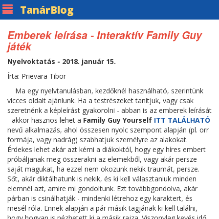
Tanár
Blog
Emberek leírása - Interaktív Family Guy
játék
Nyelvoktatás - 2018. január 15.
Írta: Prievara Tibor
Ma egy nyelvtanulásban, kezdőknél használható, szerintünk
vicces oldalt ajánlunk. Ha a testrészeket tanítjuk, vagy csak
szeretnénk a képleírást gyakorolni - abban is az emberek leírását
- akkor hasznos lehet a
Family Guy Yourself
ITT TALÁLHATÓ
nevű alkalmazás, ahol összesen nyolc szempont alapján (pl. orr
formája, vagy nadrág) szabhatjuk személyre az alakokat.
Érdekes lehet akár azt kérni a diákoktól, hogy egy híres embert
próbáljanak meg összerakni az elemekből, vagy akár persze
saját magukat, ha ezzel nem okozunk nekik traumát, persze.
Sőt, akár diktálhatunk is nekik, és ki kell választaniuk minden
elemnél azt, amire mi gondoltunk. Ezt továbbgondolva, akár
párban is csinálhatják - mindenki létrehoz egy karaktert, és
mesél róla. Ennek alapján a pár másik tagjának ki kell találni,
hogy hogyan is nézhetett ki a másik rajza. Viszonylag kevés idő