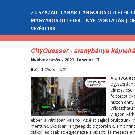
21. SZÁZADI TANÁR
ANGOLOS ÖTLETEK
MAGYAROS ÖTLETEK
NYELVOKTATÁS
O
VEZÉRCIKK
CityGuesser - aranybánya képleí
Nyelvoktatás - 2022. február 17.
Írta: Prievara Tibor
A
CityGues
egyszerűen m
elmesélése,
fejtörést ok
hiszen annyi
választhatun
világon bárho
ebben a városban valahol. Az élet zajlik körülöttünk,
mentünk. Eközben rengeteg dolog történik, amit mind 
diákok és csak az egyik nézte a videót, és mesélte a m