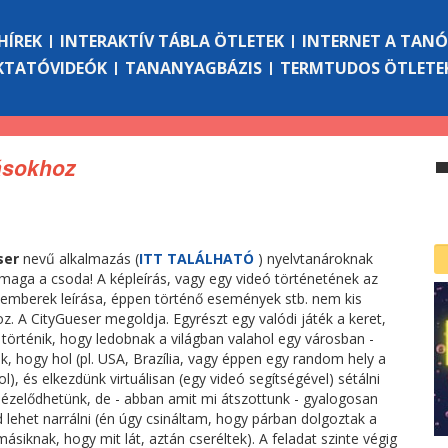
HÍREK
INTERAKTÍV TÁBLA ÖTLETEK
INTERNET A TAN
KTATÓVIDEÓK
TANANYAGBÁZIS
TERMTUDOS ÖTLETE
rásokhoz
ser
nevű alkalmazás (
ITT TALÁLHATÓ
) nyelvtanároknak
aga a csoda! A képleírás, vagy egy videó történetének az
 emberek leírása, éppen történő események stb. nem kis
oz. A CityGueser megoldja. Egyrészt egy valódi játék a keret,
 történik, hogy ledobnak a világban valahol egy városban -
k, hogy hol (pl. USA, Brazília, vagy éppen egy random hely a
l), és elkezdünk virtuálisan (egy videó segítségével) sétálni
 nézelődhetünk, de - abban amit mi átszottunk - gyalogosan
lehet narrálni (én úgy csináltam, hogy párban dolgoztak a
ásiknak, hogy mit lát, aztán cseréltek). A feladat szinte végig