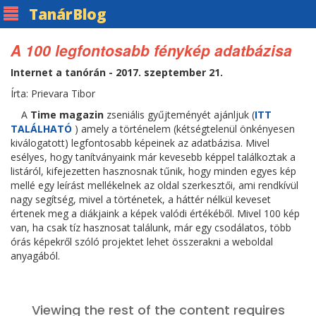
Tanár
Blog
A 100 legfontosabb fénykép adatbázisa
Internet a tanórán - 2017. szeptember 21.
Írta: Prievara Tibor
A
Time magazin
zseniális gyűjteményét ajánljuk (
ITT
TALÁLHATÓ
) amely a történelem (kétségtelenül önkényesen
kiválogatott) legfontosabb képeinek az adatbázisa. Mivel
esélyes, hogy tanítványaink már kevesebb képpel találkoztak a
listáról, kifejezetten hasznosnak tűnik, hogy minden egyes kép
mellé egy leírást mellékelnek az oldal szerkesztői, ami rendkívül
nagy segítség, mivel a történetek, a háttér nélkül keveset
értenek meg a diákjaink a képek valódi értékéből. Mivel 100 kép
van, ha csak tíz hasznosat találunk, már egy csodálatos, több
órás képekről szóló projektet lehet összerakni a weboldal
anyagából.