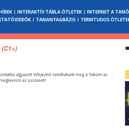
HÍREK
INTERAKTÍV TÁBLA ÖTLETEK
INTERNET A TAN
KTATÓVIDEÓK
TANANYAGBÁZIS
TERMTUDOS ÖTLETE
 (C1+)
ondatba ágyazott kifejezést tanulhatunk meg a 'három az
megkeresni az összeset!!