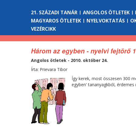
21. SZÁZADI TANÁR
ANGOLOS ÖTLETEK
MAGYAROS ÖTLETEK
NYELVOKTATÁS
O
VEZÉRCIKK
Három az egyben - nyelvi fejtörő 1
Angolos ötletek - 2010. október 24.
Írta: Prievara Tibor
Így kerek, most összesen 300 m
egyben' tananyagkból, érdemes 