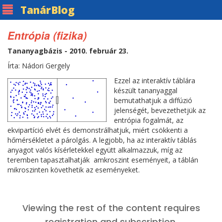
Tanár
Blog
Entrópia (fizika)
Tananyagbázis - 2010. február 23.
Írta: Nádori Gergely
Ezzel az interaktív táblára
készült tananyaggal
bemutathatjuk a diffúzió
jelenségét, bevezethetjük az
entrópia fogalmát, az
ekvipartíció elvét és demonstrálhatjuk, miért csökkenti a
hőmérsékletet a párolgás. A legjobb, ha az interaktív táblás
anyagot valós kísérletekkel együtt alkalmazzuk, míg az
teremben tapasztalhatják amkroszint eseményeit, a táblán
mikroszinten követhetik az eseményeket.