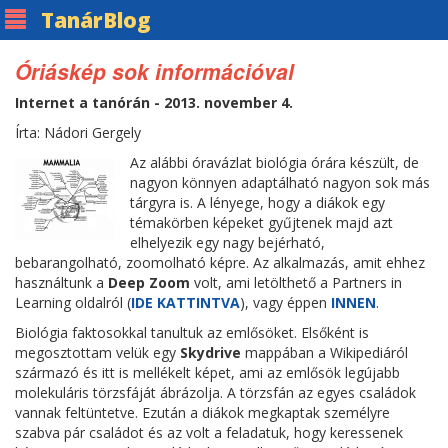
Tanár
Blog
Óriáskép sok információval
Internet a tanórán - 2013. november 4.
Írta: Nádori Gergely
Az alábbi óravázlat biológia órára készült, de
nagyon könnyen adaptálható nagyon sok más
tárgyra is. A lényege, hogy a diákok egy
témakörben képeket gyűjtenek majd azt
elhelyezik egy nagy bejérható,
bebarangolható, zoomolható képre. Az alkalmazás, amit ehhez
használtunk a
Deep Zoom
volt, ami letölthető a Partners in
Learning oldalról (
IDE KATTINTVA
), vagy éppen
INNEN
.
Biológia faktosokkal tanultuk az emlősöket. Elsőként is
megosztottam velük egy
Skydrive
mappában a Wikipediáról
származó és itt is mellékelt képet, ami az emlősök legújabb
molekuláris törzsfáját ábrázolja. A törzsfán az egyes családok
vannak feltüntetve. Ezután a diákok megkaptak személyre
szabva pár családot és az volt a feladatuk, hogy keressenek