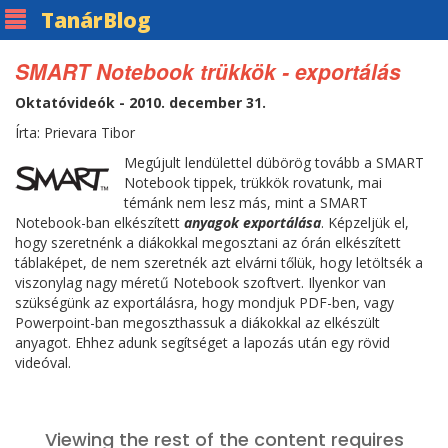
Tanár
Blog
SMART Notebook trükkök - exportálás
Oktatóvideók - 2010. december 31.
Írta: Prievara Tibor
Megújult lendülettel dübörög tovább a SMART
Notebook tippek, trükkök rovatunk, mai
témánk nem lesz más, mint a SMART
Notebook-ban elkészített
anyagok exportálása
. Képzeljük el,
hogy szeretnénk a diákokkal megosztani az órán elkészített
táblaképet, de nem szeretnék azt elvárni tőlük, hogy letöltsék a
viszonylag nagy méretű Notebook szoftvert. Ilyenkor van
szükségünk az exportálásra, hogy mondjuk PDF-ben, vagy
Powerpoint-ban megoszthassuk a diákokkal az elkészült
anyagot. Ehhez adunk segítséget a lapozás után egy rövid
videóval.