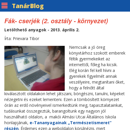
Tanár
Blog
Fák- cserjék (2. osztály - környezet)
Letölthető anyagok - 2013. április 2.
Írta: Prievara Tibor
Nemcsak a jó öreg
könyvtárhoz szokott emberek
féltik gyermekeiket az
internettől, főleg ha kicsik.
Elég korán fel kell hívni a
gyerekek figyelmét annak
veszélyeire, megtanítani őket,
hogy a felnőtt által
kiválasztott oldalakon lehet játszani, böngészni, tanulni, képeket
nézegetni és ezeket lementeni. Ezen a tömbösített környezet
órán az erdő növényeivel ismerkedtünk meg, tapasztalatainkat,
tudásunkat összegeztük, barangoltunk egy nagyon jól
használható oldalon, a makói Almási Utcai Általános Iskola
honlapjának,
e-Tananyagainak „Természetismeret”
részén
. Érdemes ezen a weboldalon körülnézni, mert