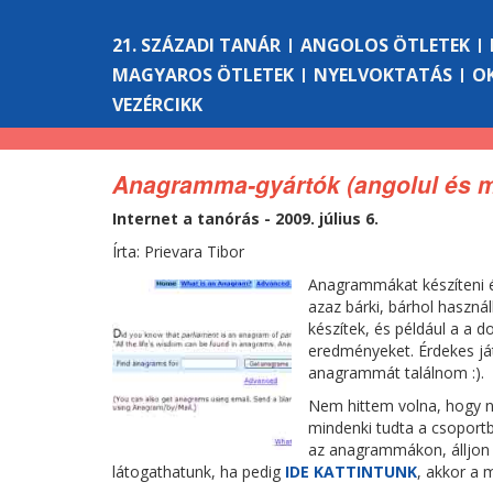
21. SZÁZADI TANÁR
ANGOLOS ÖTLETEK
MAGYAROS ÖTLETEK
NYELVOKTATÁS
O
VEZÉRCIKK
Anagramma-gyártók (angolul és m
Internet a tanórás - 2009. július 6.
Írta: Prievara Tibor
Anagrammákat készíteni ér
azaz bárki, bárhol haszn
készítek, és például a a d
eredményeket. Érdekes játé
anagrammát találnom :).
Nem hittem volna, hogy n
mindenki tudta a csoportb
az anagrammákon, álljon it
látogathatunk, ha pedig
IDE KATTINTUNK
, akkor a 