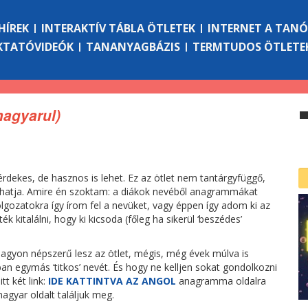
HÍREK
INTERAKTÍV TÁBLA ÖTLETEK
INTERNET A TAN
KTATÓVIDEÓK
TANANYAGBÁZIS
TERMTUDOS ÖTLETE
agyarul)
dekes, de hasznos is lehet. Ez az ötlet nem tantárgyfüggő,
álhatja. Amire én szoktam: a diákok nevéből anagrammákat
olgozatokra így írom fel a nevüket, vagy éppen így adom ki az
k kitalálni, hogy ki kicsoda (főleg ha sikerül ‘beszédes’
agyon népszerű lesz az ötlet, mégis, még évek múlva is
an egymás ‘titkos’ nevét. És hogy ne kelljen sokat gondolkozni
t két link:
IDE KATTINTVA AZ ANGOL
anagramma oldalra
magyar oldalt találjuk meg.