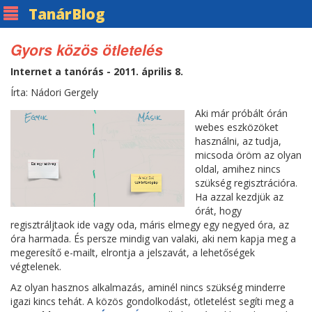
Tanár
Blog
Gyors közös ötletelés
Internet a tanórás - 2011. április 8.
Írta: Nádori Gergely
Aki már próbált órán
webes eszközöket
használni, az tudja,
micsoda öröm az olyan
oldal, amihez nincs
szükség regisztrációra.
Ha azzal kezdjük az
órát, hogy
regisztráljtaok ide vagy oda, máris elmegy egy negyed óra, az
óra harmada. És persze mindig van valaki, aki nem kapja meg a
megeresítő e-mailt, elrontja a jelszavát, a lehetőségek
végtelenek.
Az olyan hasznos alkalmazás, aminél nincs szükség minderre
igazi kincs tehát. A közös gondolkodást, ötletelést segíti meg a