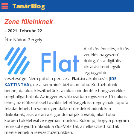
Tanár
Blog
Zene füleinknek
- 2021. február 22.
Írta: Nádori Gergely
A közös éneklés, közös
zenélés nagyszerű
dolog, és a digitális
oktatási rend egyik
legnagyobb
vesztesége. Nem pótolja persze a
Flat.io
alkalmazás (
IDE
KATTINTVA
), de a semminél biztosan jobb. Kottázhatunk
benne, dalokat készíthetünk, azokat mindenféle hangszerekkel
meghallgathatjuk. Az ingyenes változatban egyszerre 15 dalunk
lehet, az előfizetéssel további lehetőségek is megnyílnak. Jópofa
feladat lehet, ha valamilyen dallamtöredéket adunk ki a
diákoknak, akik aztán azt gondolhatják tovább, akár több
körben tökéletesítve egymás munkáit. Külön jó, hogy a program
remekül együttműködik a
OneNote
-tal, az elkészített kották
megjelennek a jegyzetfüzetünkben.