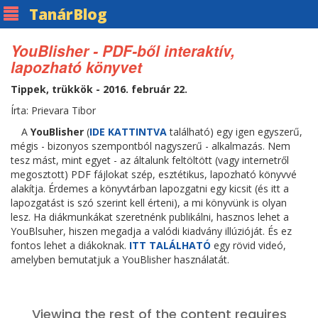
Tanár
Blog
YouBlisher - PDF-ből interaktív,
lapozható könyvet
Tippek, trükkök - 2016. február 22.
Írta: Prievara Tibor
A
YouBlisher
(
IDE KATTINTVA
található) egy igen egyszerű,
mégis - bizonyos szempontból nagyszerű - alkalmazás. Nem
tesz mást, mint egyet - az általunk feltöltött (vagy internetről
megosztott) PDF fájlokat szép, esztétikus, lapozható könyvvé
alakítja. Érdemes a könyvtárban lapozgatni egy kicsit (és itt a
lapozgatást is szó szerint kell érteni), a mi könyvünk is olyan
lesz. Ha diákmunkákat szeretnénk publikálni, hasznos lehet a
YouBlsuher, hiszen megadja a valódi kiadvány illúzióját. És ez
fontos lehet a diákoknak.
ITT TALÁLHATÓ
egy rövid videó,
amelyben bemutatjuk a YouBlisher használatát.