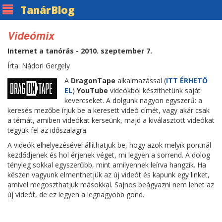
Tanár
Blog
Videómix
Internet a tanórás - 2010. szeptember 7.
Írta: Nádori Gergely
A
DragonTape
alkalmazással (
ITT ÉRHETŐ
EL
)
YouTube
videókból készíthetünk saját
kevercseket. A dolgunk nagyon egyszerű: a
keresés mezőbe írjuk be a keresett videó címét, vagy akár csak
a témát, amiben videókat kerseünk, majd a kiválasztott videókat
tegyük fel az időszalagra.
A videók elhelyezésével állíthatjuk be, hogy azok melyik pontnál
kezdődjenek és hol érjenek véget, mi legyen a sorrend. A dolog
tényleg sokkal egyszerűbb, mint amilyennek leírva hangzik. Ha
készen vagyunk elmenthetjük az új videót és kapunk egy linket,
amivel megoszthatjuk másokkal. Sajnos beágyazni nem lehet az
új videót, de ez legyen a legnagyobb gond.