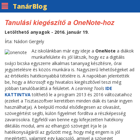
Tanár
Blog
Tanulási kiegészítő a OneNote-hoz
Letölthető anyagok - 2016. január 19.
Írta: Nádori Gergely
Az iskolánkban már egy ideje a
OneNote
a diákok
munkafelülete és jól látszik, hogy ez a digitális
svájci bicska egyszerre alkalmas tananyag készítésre, órai
jegyzetelésre és közös munkára is. Nagyszerű lehetőségeket ad
az értékelés hatékonyabbá tételére is. A napokban jelentették
be, hogy a
Microsoft
egy hivatalos kiegészítővel teszi még
jobban tanulóbaráttá a felületet. A
Learning Tools
IDE
KATTINTVA
tölthető le a program 2013 és 2016 változataihoz
(ezeket a Tisztaszoftver keretében minden diák és tanár ingyen
használhatja). A beépülő modul elsődlegesen az olvasást,
szövegértést segíti, külön figyelmet fordítva a részképesség
zavarosokra. Egyfelől van benne egy kifejezetten hatékony
diktálás modul, ami az elhangzó szöveget írja le (a
hatékonyságáról az győzött meg, hogy még engem is jól
megértett), valamint egy kapcsoló, amivel a szöveget